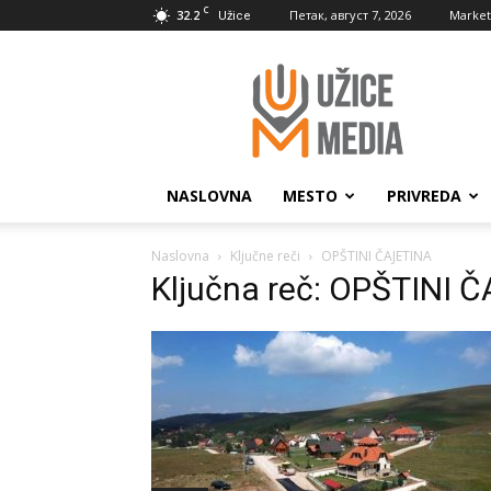
C
32.2
Петак, август 7, 2026
Market
Užice
UžiceMedia
NASLOVNA
MESTO
PRIVREDA
Naslovna
Ključne reči
OPŠTINI ČAJETINA
Ključna reč: OPŠTINI 