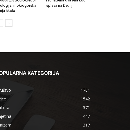
ORAK ZA BUDUĆNOST
Pronađena dva tela kod
ologija, mokrogorska
splava na Đetinji
tnja škola
OPULARNA KATEGORIJA
ruštvo
1761
ice
1542
ltura
571
jetina
447
urizam
317