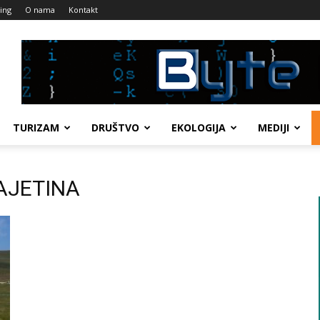
ing
O nama
Kontakt
TURIZAM
DRUŠTVO
EKOLOGIJA
MEDIJI
ČAJETINA