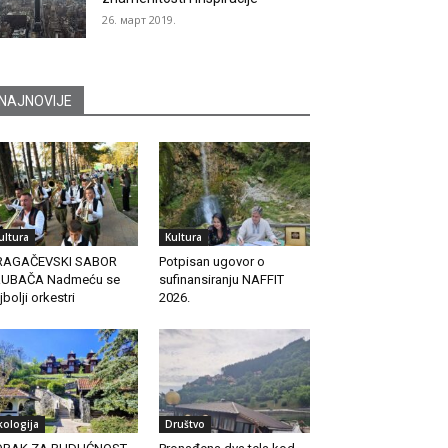
26. март 2019.
NAJNOVIJE
ultura
Kultura
RAGAČEVSKI SABOR
Potpisan ugovor o
RUBAČA Nadmeću se
sufinansiranju NAFFIT
jbolji orkestri
2026.
kologija
Društvo