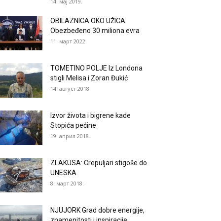
14. мај 2019.
OBILAZNICA OKO UŽICA
Obezbeđeno 30 miliona evra
11. март 2022.
TOMETINO POLJE Iz Londona
stigli Melisa i Zoran Đukić
14. август 2018.
Izvor života i bigrene kade
Stopića pećine
19. април 2018.
ZLAKUSA: Crepuljari stigoše do
UNESKA
8. март 2018.
NJUJORK Grad dobre energije,
znamenitosti i inspiracije