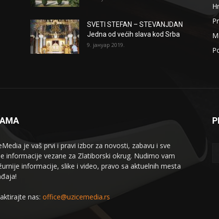
H
Pr
SVETI STEFAN – STEVANJDAN
Jedna od većih slava kod Srba
Me
9. јануар 2019.
Po
NAMA
P
eMedia je vaš prvi i pravi izbor za novosti, zabavu i sve
le informacije vezane za Zlatiborski okrug. Nudimo vam
žurnije informacije, slike i video, pravo sa aktuelnih mesta
đaja!
aktirajte nas:
office@uzicemedia.rs