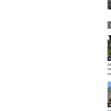
K
D
T
na
E