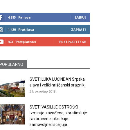
4,885
Fanova
LAJKUJ
1,420
Pratilaca
ZAPRATI
423
Pretplatnici
PRETPLATITE SE
POPULARNO
SVETI LUKA LUČINDAN Srpska
slava i veliki hrišćanski praznik
31. октобар 2018.
SVETI VASILIJE OSTROŠKI –
Izmiruje zavađene, zbratimljuje
razbraćene, ukroćuje
samovoljne, isceljuje...