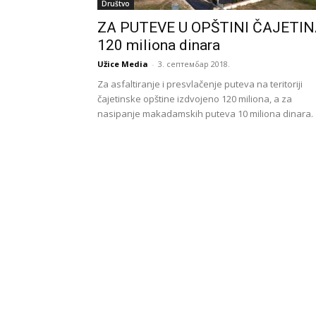
Društvo
ZA PUTEVE U OPŠTINI ČAJETI
120 miliona dinara
Užice Media
-
3. септембар 2018.
Za asfaltiranje i presvlačenje puteva na teritoriji
čajetinske opštine izdvojeno 120 miliona, a za
nasipanje makadamskih puteva 10 miliona dinara.