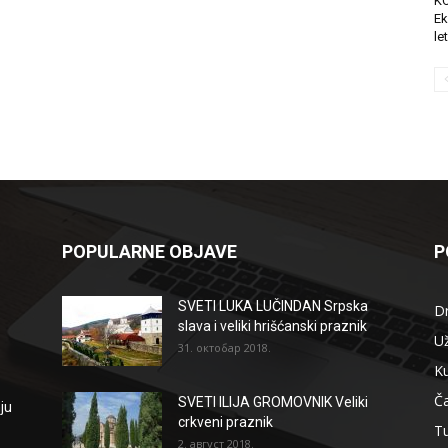
K
Ek
le
POPULARNE OBJAVE
P
SVETI LUKA LUČINDAN Srpska
D
slava i veliki hrišćanski praznik
Už
31. октобар 2018.
Ku
Ča
SVETI ILIJA GROMOVNIK Veliki
ju
crkveni praznik
T
2. август 2018.