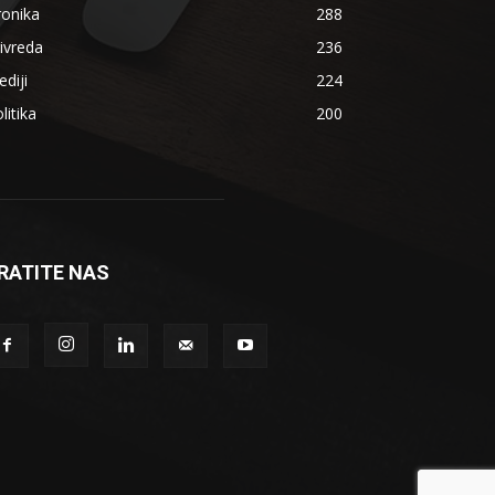
ronika
288
ivreda
236
diji
224
litika
200
RATITE NAS