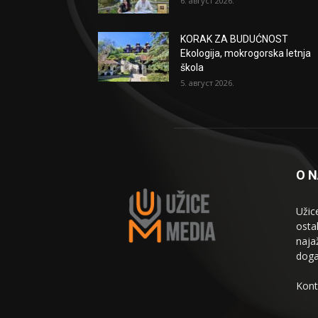
6. август 2026.
KORAK ZA BUDUĆNOST
Ekologija, mokrogorska letnja
škola
5. август 2026.
O 
Užic
osta
naja
doga
Kont