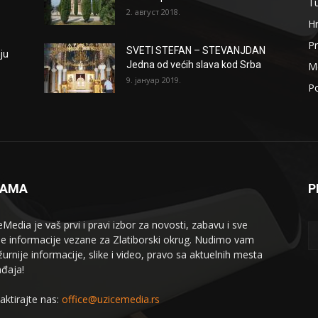
T
2. август 2018.
H
Pr
SVETI STEFAN – STEVANJDAN
ju
Jedna od većih slava kod Srba
Me
9. јануар 2019.
Po
NAMA
P
eMedia je vaš prvi i pravi izbor za novosti, zabavu i sve
le informacije vezane za Zlatiborski okrug. Nudimo vam
žurnije informacije, slike i video, pravo sa aktuelnih mesta
đaja!
aktirajte nas:
office@uzicemedia.rs