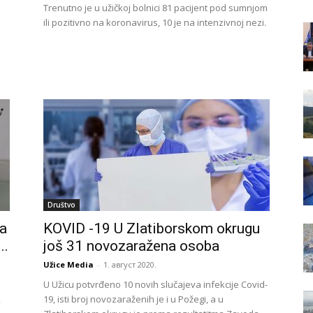
Trenutno je u užičkoj bolnici 81 pacijent pod sumnjom
ili pozitivno na koronavirus, 10 je na intenzivnoj nezi.
Društvo
a
KOVID -19 U Zlatiborskom okrugu
..
još 31 novozaražena osoba
Užice Media
-
1. август 2020.
U Užicu potvrđeno 10 novih slučajeva infekcije Covid-
2
19, isti broj novozaraženih je i u Požegi, a u