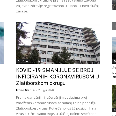
Zlatiborskom okrugu je prema rezultatitma Zavoda
za javno zdravlje registrovano ukupno 31 novi slučaj
zaraze.
Društvo
D
Sv
KOVID -19 SMANJUJE SE BROJ
po
INFICIRANIH KORONAVIRUSOM U
si
Zlatiborskom okrugu
Užice Media
-
23. јул 2020.
Prema današnjim i jučerašnjim podacima broj
zaraženih koronavirusom se samnjuje na području
Zlatiborskog okruga. Potvrđeno još 25 pozitivnih na
K
virus, u Užicu samo troje. U užičkoj Bolnici smešteno