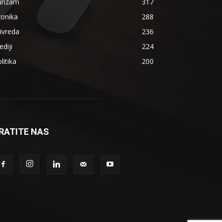
urizam
317
ronika
288
ivreda
236
diji
224
litika
200
RATITE NAS