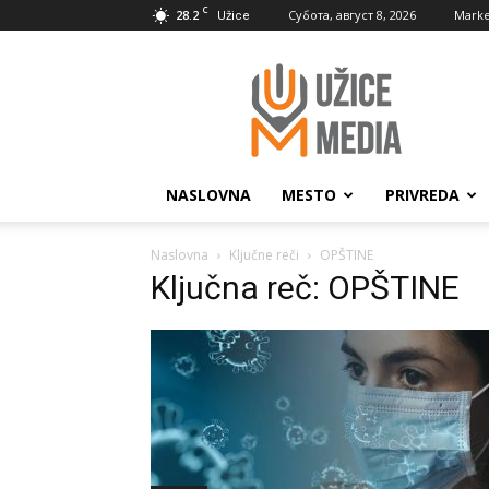
C
28.2
Субота, август 8, 2026
Marke
Užice
UžiceMedia
NASLOVNA
MESTO
PRIVREDA
Naslovna
Ključne reči
OPŠTINE
Ključna reč: OPŠTINE