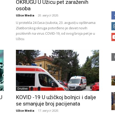
OKRUGU U Užicu pet zaraženih
osoba
Užice Media
-
20. август 2020.
U protekla 24 časa (subota, 23. avgust) u opštinama
Zlatiborskog okruga potvrđeno je devet novih
pozitivnih na virus COVID-19, od ovog broja pet je u
Užicu.
Društvo
U
KOVID -19 U užičkoj bolnjci i dalje
se smanjuje broj pacijenata
Užice Media
-
17. август 2020.