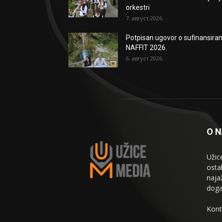
orkestri
7. август 2026.
Potpisan ugovor o sufinansiran
NAFFIT 2026.
6. август 2026.
O 
Užic
osta
naja
doga
Kont