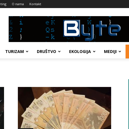
ting
O nama
Kontakt
TURIZAM
DRUŠTVO
EKOLOGIJA
MEDIJI