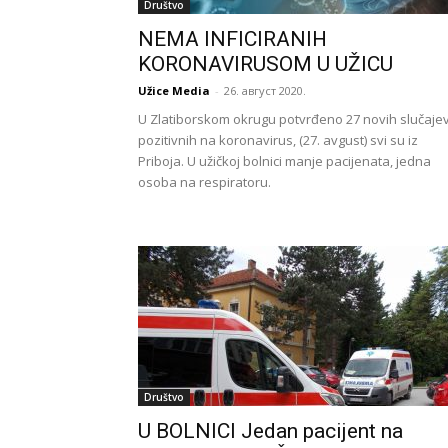
Društvo
NEMA INFICIRANIH
KORONAVIRUSOM U UŽICU
Užice Media
-
26. август 2020.
U Zlatiborskom okrugu potvrđeno 27 novih slučaje
pozitivnih na koronavirus, (27. avgust) svi su iz
Priboja. U užičkoj bolnici manje pacijenata, jedna
osoba na respiratoru.
Društvo
U BOLNICI Jedan pacijent na