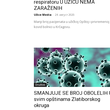
respiratoru U UŽICU NEMA
ZARAŽENIH
Užice Media
-
24. август 2020.
Manji broj pacijenata u užičkoj Opštoj i privremenoj
kovid bolnici u Krčagovu.
Društvo
SMANJUJE SE BROJ OBOLELIH 
svim opštinama Zlatiborskog
okruga