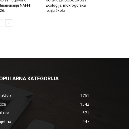
tpisan ugovor o
KORAK ZA BUDUĆNOST
finansiranju NAFFIT
Ekologija, mokrogorska
26.
letnja škola
OPULARNA KATEGORIJA
ruštvo
1761
ice
1542
ltura
571
jetina
447