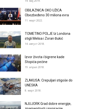
14. мај 2019.
OBILAZNICA OKO UŽICA
Obezbeđeno 30 miliona evra
11. март 2022.
TOMETINO POLJE Iz Londona
stigli Melisa i Zoran Đukić
14. август 2018.
Izvor života i bigrene kade
Stopića pećine
19. април 2018.
ZLAKUSA: Crepuljari stigoše do
UNESKA
8. март 2018.
NJUJORK Grad dobre energije,
znamenitosti i inspiracije