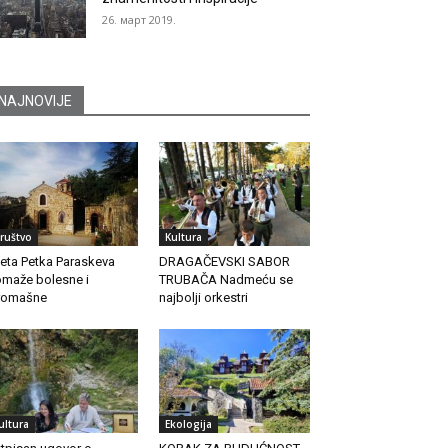
26. март 2019.
NAJNOVIJE
ruštvo
Kultura
eta Petka Paraskeva
DRAGAČEVSKI SABOR
maže bolesne i
TRUBAČA Nadmeću se
romašne
najbolji orkestri
ultura
Ekologija