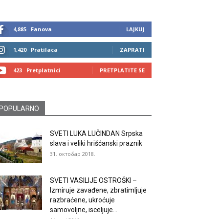
4,885
Fanova
LAJKUJ
1,420
Pratilaca
ZAPRATI
423
Pretplatnici
PRETPLATITE SE
POPULARNO
SVETI LUKA LUČINDAN Srpska
slava i veliki hrišćanski praznik
31. октобар 2018.
SVETI VASILIJE OSTROŠKI –
Izmiruje zavađene, zbratimljuje
razbraćene, ukroćuje
samovoljne, isceljuje...