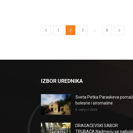
...
1
2
3
8
IZBOR UREDNIKA
Sveta Petka Paraskeva poma
bolesne i siromašne
8. август 2026.
DRAGAČEVSKI SABOR
TRUBAČA Nadmeću se najbolji