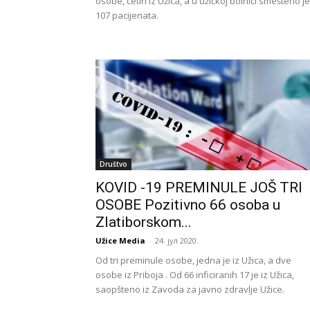
osobe, četiri iz Užica, a u užičkoj bolnici smešteno je
107 pacijenata.
Društvo
KOVID -19 PREMINULE JOŠ TRI
OSOBE Pozitivno 66 osoba u
Zlatiborskom...
Užice Media
-
24. јул 2020.
Od tri preminule osobe, jedna je iz Užica, a dve
osobe iz Priboja . Od 66 inficiranih 17 je iz Užica,
saopšteno iz Zavoda za javno zdravlje Užice.