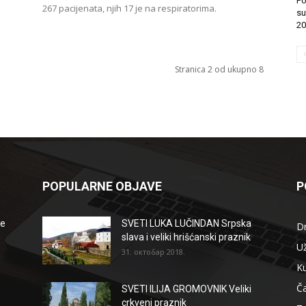
Po
267 pacijenata, njih 17 je na respiratorima.
su
20
Stranica 2 od ukupno 8
POPULARNE OBJAVE
P
že
SVETI LUKA LUČINDAN Srpska
D
slava i veliki hrišćanski praznik
Už
31. октобар 2018.
Ku
Ča
SVETI ILIJA GROMOVNIK Veliki
crkveni praznik