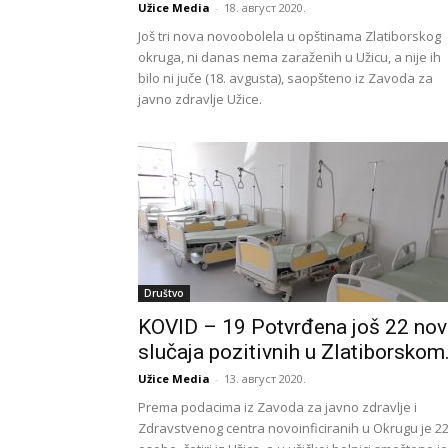
Užice Media
-
18. август 2020.
Još tri nova novoobolela u opštinama Zlatiborskog
okruga, ni danas nema zaraženih u Užicu, a nije ih
bilo ni juče (18. avgusta), saopšteno iz Zavoda za
javno zdravlje Užice.
Društvo
KOVID – 19 Potvrđena još 22 nov
slučaja pozitivnih u Zlatiborskom.
Užice Media
-
13. август 2020.
Prema podacima iz Zavoda za javno zdravlje i
Zdravstvenog centra novoinficiranih u Okrugu je 2