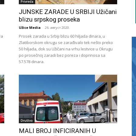
Privreda
JUNSKE ZARADE U SRBIJI Užičani
blizu srpskog proseka
Užice Media
-
26. август 2020.
va
Prosek zarada u Srbiji blizu 60 hiljada dinara, u
Zlatiborskom okrugu se zarađivalo tek nešto preko
50 hiljada, dok su Užičani na vrhu lestvice u Okrugu
po prosečnoj zaradi bez poreza i doprinosa sa
57.578 dinara.
Društvo
MALI BROJ INFICIRANIH U