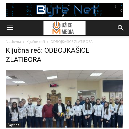
Naslovna
Ključne reči
ODBOJKAŠICE ZLATIBORA
Ključna reč: ODBOJKAŠICE
ZLATIBORA
Čajetina