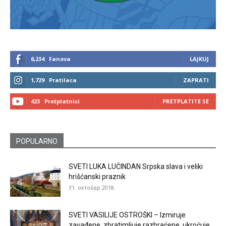
6,234
Fanova
LAJKUJ
1,729
Pratilaca
ZAPRATI
423
Pretplatnici
PRETPLATITE SE
POPULARNO
SVETI LUKA LUČINDAN Srpska slava i veliki
hrišćanski praznik
31. октобар 2018.
SVETI VASILIJE OSTROŠKI – Izmiruje
zavađene, zbratimljuje razbraćene, ukroćuje