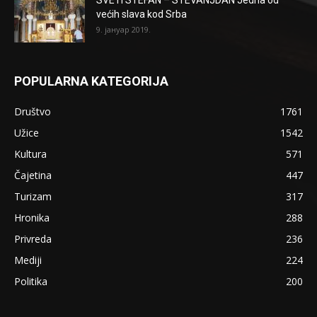
većih slava kod Srba
9. јануар 2019.
POPULARNA KATEGORIJA
Društvo
1761
Užice
1542
Kultura
571
Čajetina
447
Turizam
317
Hronika
288
Privreda
236
Mediji
224
Politika
200