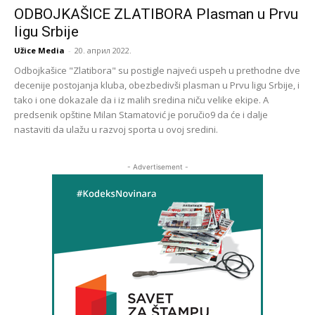
ODBOJKAŠICE ZLATIBORA Plasman u Prvu
ligu Srbije
Užice Media
-
20. април 2022.
Odbojkašice "Zlatibora" su postigle najveći uspeh u prethodne dve
decenije postojanja kluba, obezbedivši plasman u Prvu ligu Srbije, i
tako i one dokazale da i iz malih sredina niču velike ekipe. A
predsenik opštine Milan Stamatović je poručio9 da će i dalje
nastaviti da ulažu u razvoj sporta u ovoj sredini.
- Advertisement -