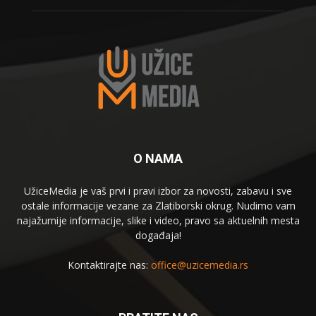
O NAMA
UžiceMedia je vaš prvi i pravi izbor za novosti, zabavu i sve
ostale informacije vezane za Zlatiborski okrug. Nudimo vam
najažurnije informacije, slike i video, pravo sa aktuelnih mesta
događaja!
Kontaktirajte nas:
office@uzicemedia.rs