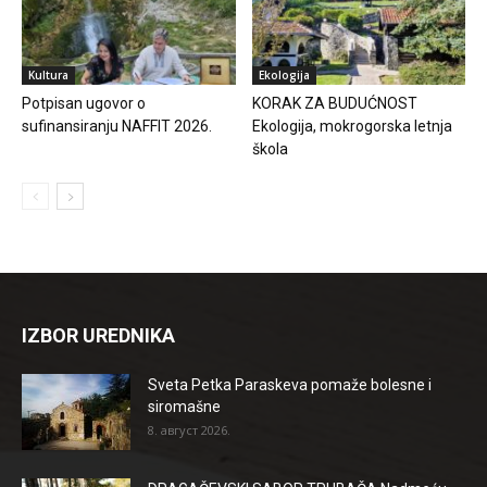
Kultura
Ekologija
Potpisan ugovor o
KORAK ZA BUDUĆNOST
sufinansiranju NAFFIT 2026.
Ekologija, mokrogorska letnja
škola
IZBOR UREDNIKA
Sveta Petka Paraskeva pomaže bolesne i
siromašne
8. август 2026.