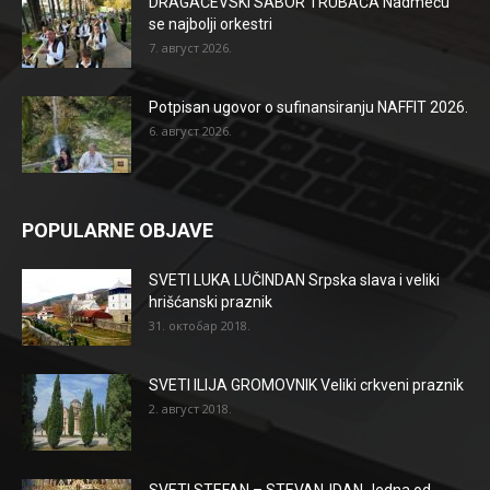
DRAGAČEVSKI SABOR TRUBAČA Nadmeću
se najbolji orkestri
7. август 2026.
Potpisan ugovor o sufinansiranju NAFFIT 2026.
6. август 2026.
POPULARNE OBJAVE
SVETI LUKA LUČINDAN Srpska slava i veliki
hrišćanski praznik
31. октобар 2018.
SVETI ILIJA GROMOVNIK Veliki crkveni praznik
2. август 2018.
SVETI STEFAN – STEVANJDAN Jedna od