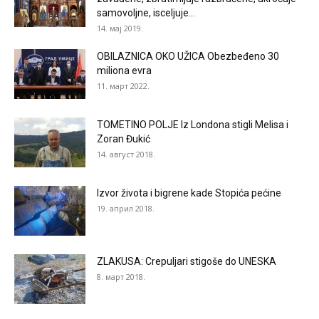
samovoljne, isceljuje...
14. мај 2019.
OBILAZNICA OKO UŽICA Obezbeđeno 30
miliona evra
11. март 2022.
TOMETINO POLJE Iz Londona stigli Melisa i
Zoran Đukić
14. август 2018.
Izvor života i bigrene kade Stopića pećine
19. април 2018.
ZLAKUSA: Crepuljari stigoše do UNESKA
8. март 2018.