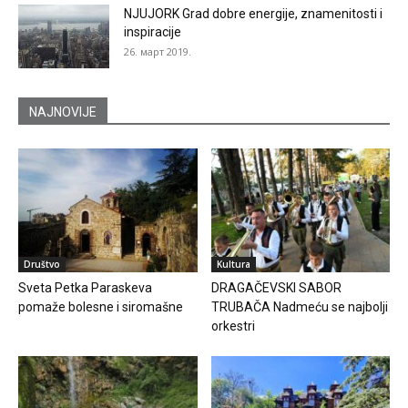
NJUJORK Grad dobre energije, znamenitosti i
inspiracije
26. март 2019.
NAJNOVIJE
Društvo
Kultura
Sveta Petka Paraskeva
DRAGAČEVSKI SABOR
pomaže bolesne i siromašne
TRUBAČA Nadmeću se najbolji
orkestri