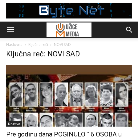
Naslovna
Ključne reči
NOVI SAD
Ključna reč: NOVI SAD
Društvo
Pre godinu dana POGINULO 16 OSOBA u