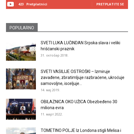
423
Pretplatnici
PRETPLATITE SE
POPULARNO
SVETI LUKA LUČINDAN Srpska slava i veliki
hrišćanski praznik
31. октобар 2018.
SVETI VASILIJE OSTROŠKI – Izmiruje
zavađene, zbratimljuje razbraćene, ukroćuje
samovoljne, isceljuje...
14. мај 2019.
OBILAZNICA OKO UŽICA Obezbeđeno 30
miliona evra
11. март 2022.
TOMETINO POLJE Iz Londona stigli Melisa i