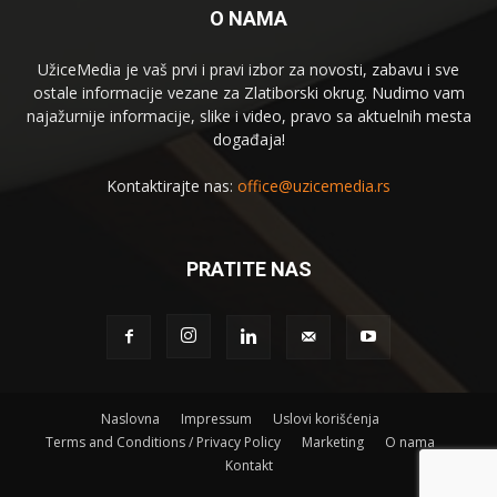
O NAMA
UžiceMedia je vaš prvi i pravi izbor za novosti, zabavu i sve
ostale informacije vezane za Zlatiborski okrug. Nudimo vam
najažurnije informacije, slike i video, pravo sa aktuelnih mesta
događaja!
Kontaktirajte nas:
office@uzicemedia.rs
PRATITE NAS
Naslovna
Impressum
Uslovi korišćenja
Terms and Conditions / Privacy Policy
Marketing
O nama
Kontakt