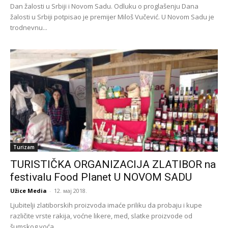
Dan žalosti u Srbiji i Novom Sadu. Odluku o proglašenju Dana
žalosti u Srbiji potpisao je premijer Miloš Vučević. U Novom Sadu je
trodnevnu...
Turizam
TURISTIČKA ORGANIZACIJA ZLATIBOR na
festivalu Food Planet U NOVOM SADU
Užice Media
-
12. мај 2018.
Ljubitelji zlatiborskih proizvoda imaće priliku da probaju i kupe
različite vrste rakija, voćne likere, med, slatke proizvode od
šumskog voća.