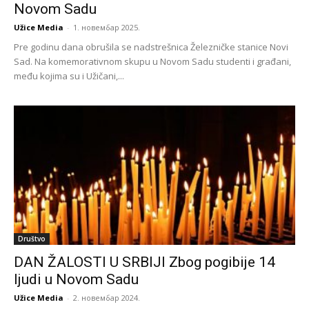
Novom Sadu
Užice Media
-
1. новембар 2025.
Pre godinu dana obrušila se nadstrešnica Železničke stanice Novi
Sad. Na komemorativnom skupu u Novom Sadu studenti i građani,
među kojima su i Užičani,...
Društvo
DAN ŽALOSTI U SRBIJI Zbog pogibije 14
ljudi u Novom Sadu
Užice Media
-
2. новембар 2024.