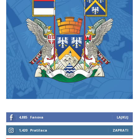
4,885
Fanova
LAJKUJ
1,420
Pratilaca
ZAPRATI