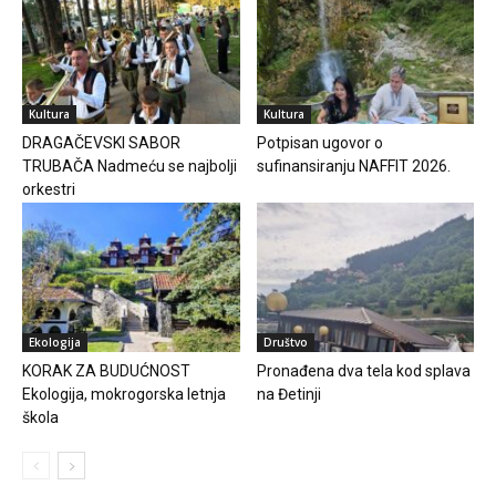
Kultura
Kultura
DRAGAČEVSKI SABOR
Potpisan ugovor o
TRUBAČA Nadmeću se najbolji
sufinansiranju NAFFIT 2026.
orkestri
Ekologija
Društvo
KORAK ZA BUDUĆNOST
Pronađena dva tela kod splava
Ekologija, mokrogorska letnja
na Đetinji
škola