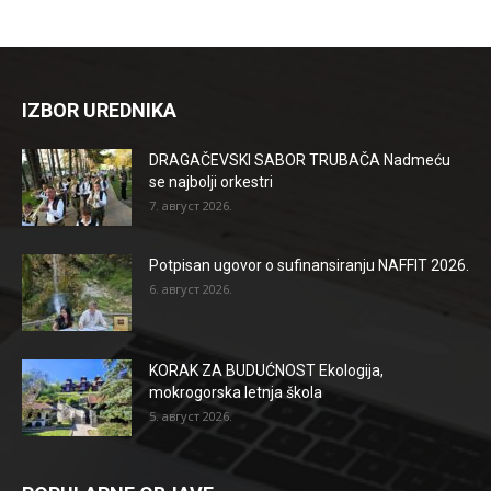
IZBOR UREDNIKA
DRAGAČEVSKI SABOR TRUBAČA Nadmeću
se najbolji orkestri
7. август 2026.
Potpisan ugovor o sufinansiranju NAFFIT 2026.
6. август 2026.
KORAK ZA BUDUĆNOST Ekologija,
mokrogorska letnja škola
5. август 2026.