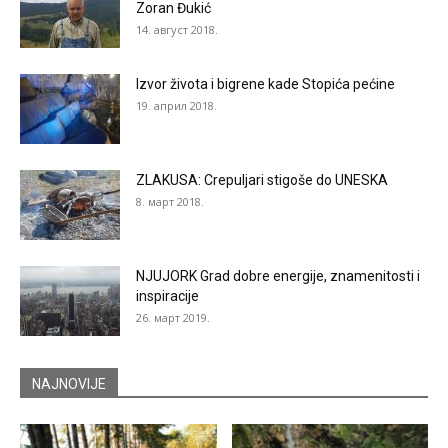
Zoran Đukić
14. август 2018.
Izvor života i bigrene kade Stopića pećine
19. април 2018.
ZLAKUSA: Crepuljari stigoše do UNESKA
8. март 2018.
NJUJORK Grad dobre energije, znamenitosti i
inspiracije
26. март 2019.
NAJNOVIJE