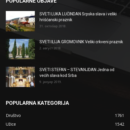
POPULARNE OBJAVE
SVETI LUKA LUČINDAN Srpska slava i veliki
hrišćanski praznik
31. октобар 2018.
SVETI ILIJA GROMOVNIK Veliki crkveni praznik
2. август 2018.
SVETI STEFAN – STEVANJDAN Jedna od
većih slava kod Srba
9. јануар 2019.
POPULARNA KATEGORIJA
Društvo
1761
Užice
1542