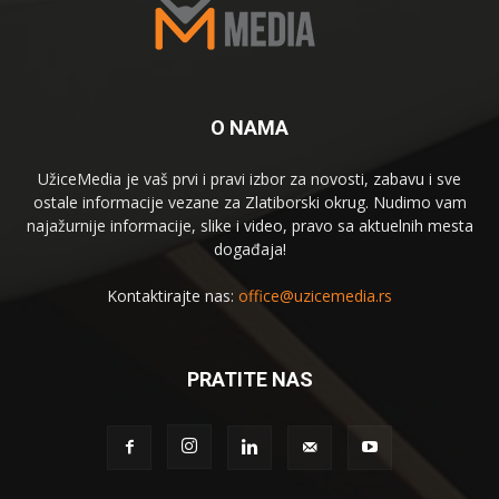
O NAMA
UžiceMedia je vaš prvi i pravi izbor za novosti, zabavu i sve
ostale informacije vezane za Zlatiborski okrug. Nudimo vam
najažurnije informacije, slike i video, pravo sa aktuelnih mesta
događaja!
Kontaktirajte nas:
office@uzicemedia.rs
PRATITE NAS