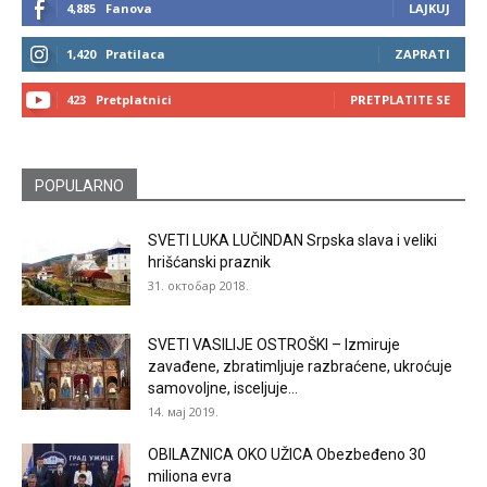
4,885
Fanova
LAJKUJ
1,420
Pratilaca
ZAPRATI
423
Pretplatnici
PRETPLATITE SE
POPULARNO
SVETI LUKA LUČINDAN Srpska slava i veliki
hrišćanski praznik
31. октобар 2018.
SVETI VASILIJE OSTROŠKI – Izmiruje
zavađene, zbratimljuje razbraćene, ukroćuje
samovoljne, isceljuje...
14. мај 2019.
OBILAZNICA OKO UŽICA Obezbeđeno 30
miliona evra