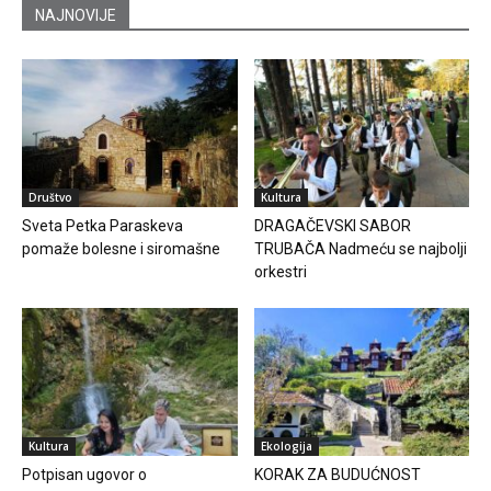
NAJNOVIJE
Društvo
Kultura
Sveta Petka Paraskeva
DRAGAČEVSKI SABOR
pomaže bolesne i siromašne
TRUBAČA Nadmeću se najbolji
orkestri
Kultura
Ekologija
Potpisan ugovor o
KORAK ZA BUDUĆNOST