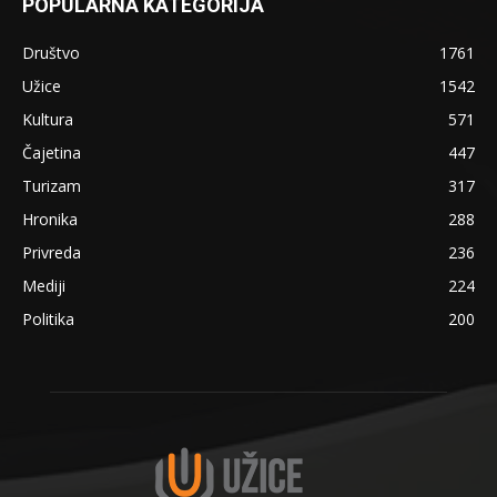
POPULARNA KATEGORIJA
Društvo
1761
Užice
1542
Kultura
571
Čajetina
447
Turizam
317
Hronika
288
Privreda
236
Mediji
224
Politika
200