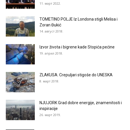
11. март 2022.
TOMETINO POLJE Iz Londona stigli Melisa i
Zoran Đukić
14. август 2018.
Izvor života i bigrene kade Stopića pećine
19. април 2018.
ZLAKUSA: Crepuljari stigoše do UNESKA
8. март 2018.
NJUJORK Grad dobre energije, znamenitosti i
inspiracije
26. март 2019.