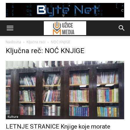
Naslovna
Ključne reči
NOĆ KNJIGE
Ključna reč: NOĆ KNJIGE
Kultura
LETNJE STRANICE Knjige koje morate