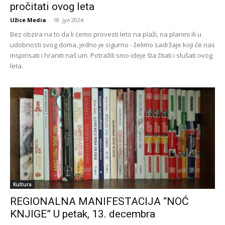
pročitati ovog leta
Užice Media
-
18. јул 2024.
Bez obzira na to da li ćemo provesti leto na plaži, na planini ili u
udobnosti svog doma, jedno je sigurno - želimo sadržaje koji će nas
inspirisati i hraniti naš um. Potražili smo ideje šta čitati i slušati ovog
leta.
Kultura
REGIONALNA MANIFESTACIJA “NOĆ
KNJIGE” U petak, 13. decembra