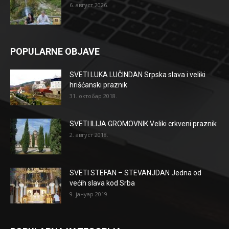
6. август 2026.
POPULARNE OBJAVE
SVETI LUKA LUČINDAN Srpska slava i veliki
hrišćanski praznik
31. октобар 2018.
SVETI ILIJA GROMOVNIK Veliki crkveni praznik
2. август 2018.
SVETI STEFAN – STEVANJDAN Jedna od
većih slava kod Srba
9. јануар 2019.