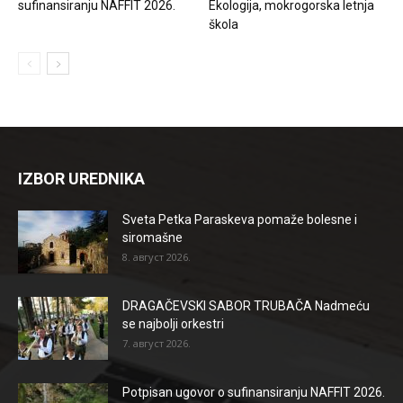
sufinansiranju NAFFIT 2026.
Ekologija, mokrogorska letnja
škola
IZBOR UREDNIKA
Sveta Petka Paraskeva pomaže bolesne i
siromašne
8. август 2026.
DRAGAČEVSKI SABOR TRUBAČA Nadmeću
se najbolji orkestri
7. август 2026.
Potpisan ugovor o sufinansiranju NAFFIT 2026.