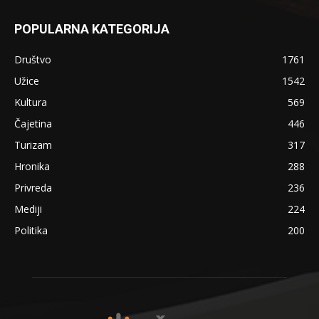
POPULARNA KATEGORIJA
Društvo
1761
Užice
1542
Kultura
569
Čajetina
446
Turizam
317
Hronika
288
Privreda
236
Mediji
224
Politika
200