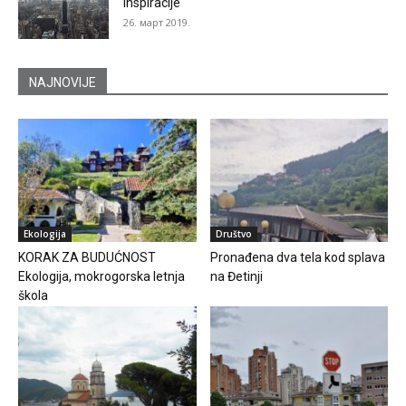
inspiracije
26. март 2019.
NAJNOVIJE
Ekologija
Društvo
KORAK ZA BUDUĆNOST
Pronađena dva tela kod splava
Ekologija, mokrogorska letnja
na Đetinji
škola