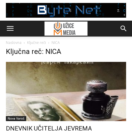
Naslovna
Ključne reči
NICA
Ključna reč: NICA
Nova Varoš
DNEVNIK UČITELJA JEVREMA