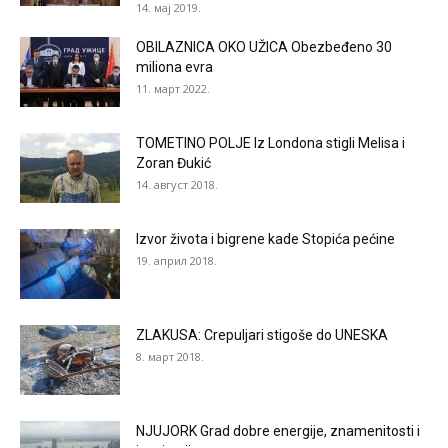
14. мај 2019.
OBILAZNICA OKO UŽICA Obezbeđeno 30
miliona evra
11. март 2022.
TOMETINO POLJE Iz Londona stigli Melisa i
Zoran Đukić
14. август 2018.
Izvor života i bigrene kade Stopića pećine
19. април 2018.
ZLAKUSA: Crepuljari stigoše do UNESKA
8. март 2018.
NJUJORK Grad dobre energije, znamenitosti i