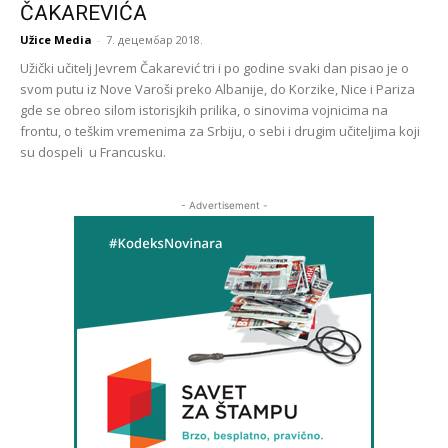
ČAKAREVIĆA
Užice Media
-
7. децембар 2018.
Užički učitelj Jevrem Čakarević tri i po godine svaki dan pisao je o
svom putu iz Nove Varoši preko Albanije, do Korzike, Nice i Pariza
gde se obreo silom istorisjkih prilika, o sinovima vojnicima na
frontu, o teškim vremenima za Srbiju, o sebi i drugim učiteljima koji
su dospeli u Francusku.
- Advertisement -