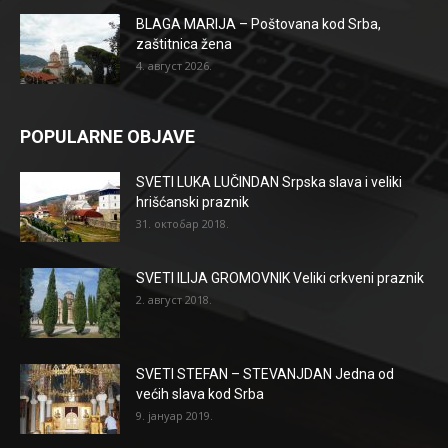
BLAGA MARIJA – Poštovana kod Srba,
zaštitnica žena
4. август 2026.
POPULARNE OBJAVE
SVETI LUKA LUČINDAN Srpska slava i veliki
hrišćanski praznik
31. октобар 2018.
SVETI ILIJA GROMOVNIK Veliki crkveni praznik
2. август 2018.
SVETI STEFAN – STEVANJDAN Jedna od
većih slava kod Srba
9. јануар 2019.