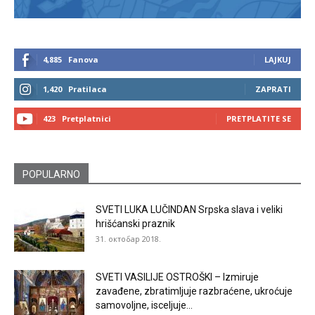
4,885
Fanova
LAJKUJ
1,420
Pratilaca
ZAPRATI
423
Pretplatnici
PRETPLATITE SE
POPULARNO
SVETI LUKA LUČINDAN Srpska slava i veliki
hrišćanski praznik
31. октобар 2018.
SVETI VASILIJE OSTROŠKI – Izmiruje
zavađene, zbratimljuje razbraćene, ukroćuje
samovoljne, isceljuje...