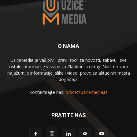
O NAMA
UžiceMedia je vaš prvi i pravi izbor za novosti, zabavu i sve
ostale informacije vezane za Zlatiborski okrug. Nudimo vam
najažurnije informacije, slike i video, pravo sa aktuelnih mesta
događaja!
Kontaktirajte nas:
office@uzicemedia.rs
PRATITE NAS