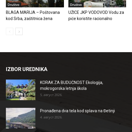
Društvo
Društvo
BLAGA MARIJA – Poštovana
UŽICE JKP VODOVOD Vodu za
kod Srba, zaštitnica žena
piće koristite racionalno
IZBOR UREDNIKA
KORAK ZA BUDUĆNOST Ekologija,
mokrogorska letnja škola
5. август 2026.
Pronađena dva tela kod splava na Đetinji
4. август 2026.