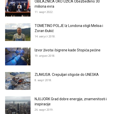
OBILAZNICA OKO UŽICA Obezbeđeno 30
miliona evra
11. март 2022.
TOMETINO POLJE Iz Londona stigli Melisa i
Zoran Đukić
14. август 2018.
Izvor života i bigrene kade Stopića pećine
19. април 2018.
ZLAKUSA: Crepuljari stigoše do UNESKA
8. март 2018.
NJUJORK Grad dobre energije, znamenitosti i
inspiracije
26. март 2019.