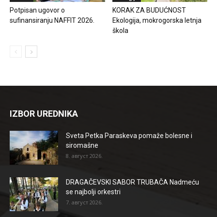
Potpisan ugovor o
KORAK ZA BUDUĆNOST
sufinansiranju NAFFIT 2026.
Ekologija, mokrogorska letnja
škola
IZBOR UREDNIKA
Sveta Petka Paraskeva pomaže bolesne i
siromašne
8. август 2026.
DRAGAČEVSKI SABOR TRUBAČA Nadmeću
se najbolji orkestri
7. август 2026.