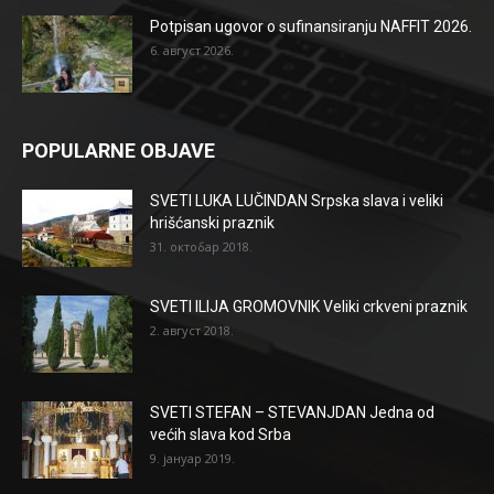
Potpisan ugovor o sufinansiranju NAFFIT 2026.
6. август 2026.
POPULARNE OBJAVE
SVETI LUKA LUČINDAN Srpska slava i veliki
hrišćanski praznik
31. октобар 2018.
SVETI ILIJA GROMOVNIK Veliki crkveni praznik
2. август 2018.
SVETI STEFAN – STEVANJDAN Jedna od
većih slava kod Srba
9. јануар 2019.