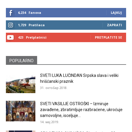
6,234
Fanova
LAJKUJ
1,729
Pratilaca
ZAPRATI
423
Pretplatnici
PRETPLATITE SE
POPULARNO
SVETI LUKA LUČINDAN Srpska slava i veliki
hrišćanski praznik
31. октобар 2018.
SVETI VASILIJE OSTROŠKI – Izmiruje
zavađene, zbratimljuje razbraćene, ukroćuje
samovoljne, isceljuje...
14. мај 2019.