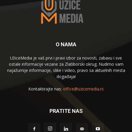
O NAMA
UžiceMedia je vaš prvi i pravi izbor za novosti, zabavu i sve
ostale informacije vezane za Zlatiborski okrug. Nudimo vam
najažurnije informacije, slike i video, pravo sa aktuelnih mesta
događaja!
Kontaktirajte nas:
office@uzicemedia.rs
PRATITE NAS