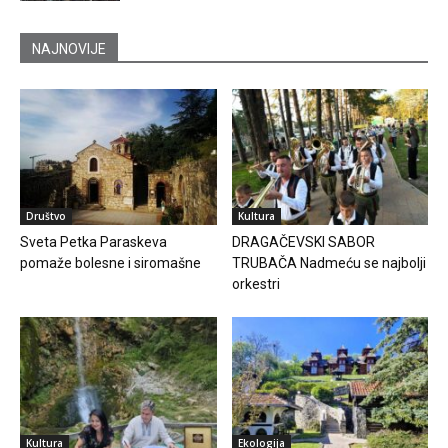
NAJNOVIJE
Društvo
Kultura
Sveta Petka Paraskeva
DRAGAČEVSKI SABOR
pomaže bolesne i siromašne
TRUBAČA Nadmeću se najbolji
orkestri
Kultura
Ekologija