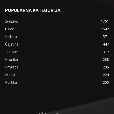
POPULARNA KATEGORIJA
Društvo
1761
Užice
1542
Kultura
571
Čajetina
447
Turizam
317
Hronika
288
Privreda
236
Mediji
224
Politika
200