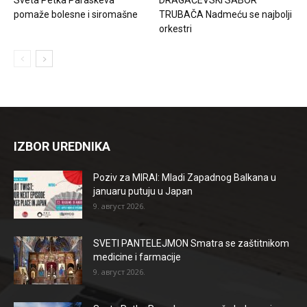
pomaže bolesne i siromašne
TRUBAČA Nadmeću se najbolji
orkestri
IZBOR UREDNIKA
Poziv za MIRAI: Mladi Zapadnog Balkana u
januaru putuju u Japan
9. август 2026.
SVETI PANTELEJMON Smatra se zaštitnikom
medicine i farmacije
9. август 2026.