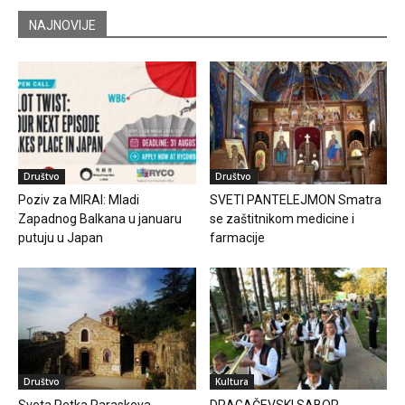
NAJNOVIJE
Društvo
Društvo
Poziv za MIRAI: Mladi
SVETI PANTELEJMON Smatra
Zapadnog Balkana u januaru
se zaštitnikom medicine i
putuju u Japan
farmacije
Društvo
Kultura
Sveta Petka Paraskeva
DRAGAČEVSKI SABOR