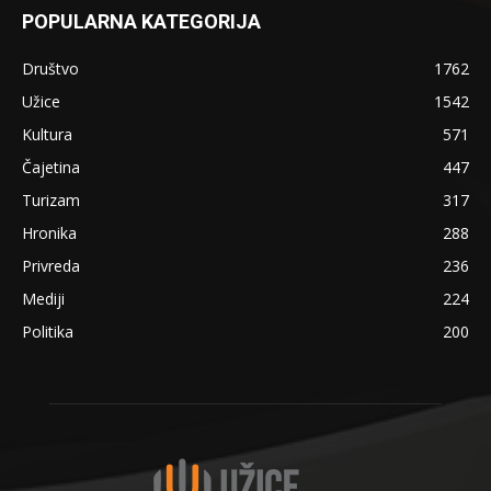
POPULARNA KATEGORIJA
Društvo
1762
Užice
1542
Kultura
571
Čajetina
447
Turizam
317
Hronika
288
Privreda
236
Mediji
224
Politika
200