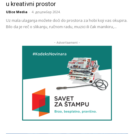
u kreativni prostor
Užice Media
-
4. децембар 2024.
Uz mala ulaganja možete doći do prostora za hobi koji vas okupira.
Bilo da je reč o slikanju, ručnom radu, muzici ili čak manikiru,...
- Advertisement -