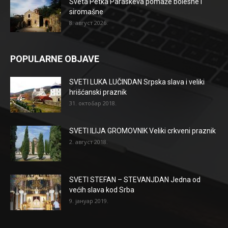
Sveta Petka Paraskeva pomaže bolesne i
siromašne
8. август 2026.
POPULARNE OBJAVE
SVETI LUKA LUČINDAN Srpska slava i veliki
hrišćanski praznik
31. октобар 2018.
SVETI ILIJA GROMOVNIK Veliki crkveni praznik
2. август 2018.
SVETI STEFAN – STEVANJDAN Jedna od
većih slava kod Srba
9. јануар 2019.