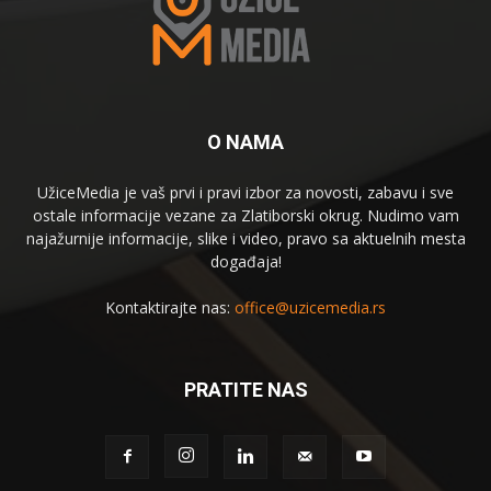
O NAMA
UžiceMedia je vaš prvi i pravi izbor za novosti, zabavu i sve
ostale informacije vezane za Zlatiborski okrug. Nudimo vam
najažurnije informacije, slike i video, pravo sa aktuelnih mesta
događaja!
Kontaktirajte nas:
office@uzicemedia.rs
PRATITE NAS