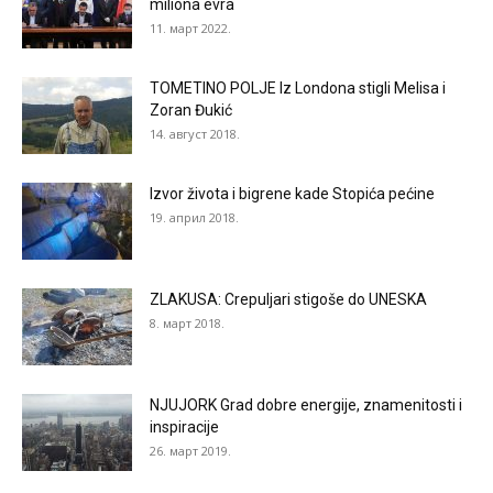
miliona evra
11. март 2022.
TOMETINO POLJE Iz Londona stigli Melisa i
Zoran Đukić
14. август 2018.
Izvor života i bigrene kade Stopića pećine
19. април 2018.
ZLAKUSA: Crepuljari stigoše do UNESKA
8. март 2018.
NJUJORK Grad dobre energije, znamenitosti i
inspiracije
26. март 2019.