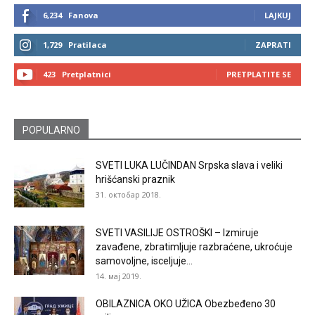
6,234
Fanova
LAJKUJ
1,729
Pratilaca
ZAPRATI
423
Pretplatnici
PRETPLATITE SE
POPULARNO
SVETI LUKA LUČINDAN Srpska slava i veliki
hrišćanski praznik
31. октобар 2018.
SVETI VASILIJE OSTROŠKI – Izmiruje
zavađene, zbratimljuje razbraćene, ukroćuje
samovoljne, isceljuje...
14. мај 2019.
OBILAZNICA OKO UŽICA Obezbeđeno 30