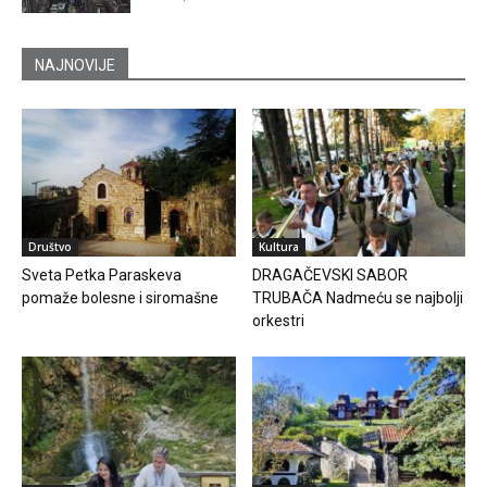
NAJNOVIJE
Društvo
Kultura
Sveta Petka Paraskeva
DRAGAČEVSKI SABOR
pomaže bolesne i siromašne
TRUBAČA Nadmeću se najbolji
orkestri