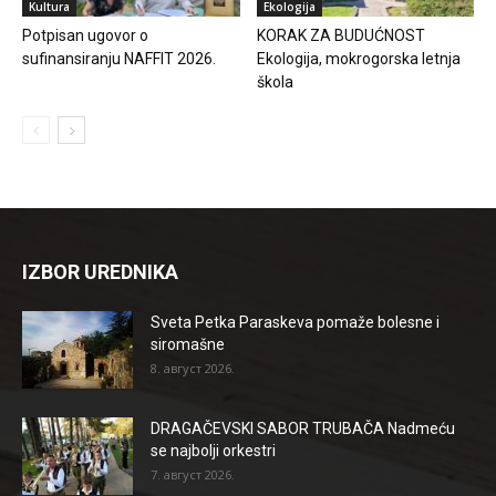
Kultura
Ekologija
Potpisan ugovor o
KORAK ZA BUDUĆNOST
sufinansiranju NAFFIT 2026.
Ekologija, mokrogorska letnja
škola
IZBOR UREDNIKA
Sveta Petka Paraskeva pomaže bolesne i
siromašne
8. август 2026.
DRAGAČEVSKI SABOR TRUBAČA Nadmeću
se najbolji orkestri
7. август 2026.