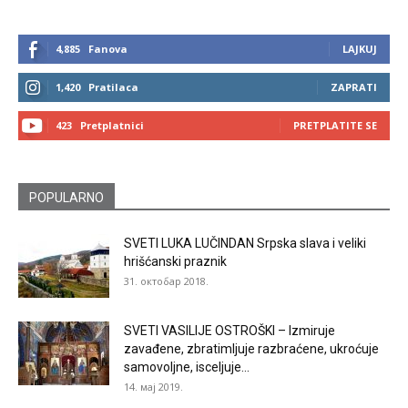
4,885
Fanova
LAJKUJ
1,420
Pratilaca
ZAPRATI
423
Pretplatnici
PRETPLATITE SE
POPULARNO
SVETI LUKA LUČINDAN Srpska slava i veliki
hrišćanski praznik
31. октобар 2018.
SVETI VASILIJE OSTROŠKI – Izmiruje
zavađene, zbratimljuje razbraćene, ukroćuje
samovoljne, isceljuje...
14. мај 2019.