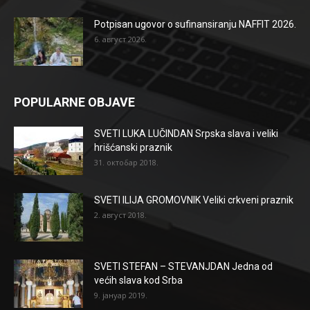
Potpisan ugovor o sufinansiranju NAFFIT 2026.
6. август 2026.
POPULARNE OBJAVE
SVETI LUKA LUČINDAN Srpska slava i veliki
hrišćanski praznik
31. октобар 2018.
SVETI ILIJA GROMOVNIK Veliki crkveni praznik
2. август 2018.
SVETI STEFAN – STEVANJDAN Jedna od
većih slava kod Srba
9. јануар 2019.