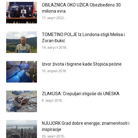
OBILAZNICA OKO UŽICA Obezbeđeno 30
miliona evra
11. март 2022.
TOMETINO POLJE Iz Londona stigli Melisa i
Zoran Đukić
14. август 2018.
Izvor života i bigrene kade Stopića pećine
19. април 2018.
ZLAKUSA: Crepuljari stigoše do UNESKA
8. март 2018.
NJUJORK Grad dobre energije, znamenitosti i
inspiracije
26. март 2019.