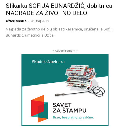
Slikarka SOFIJA BUNARDŽIĆ, dobitnica
NAGRADE ZA ŽIVOTNO DELO
Užice Media
-
28. мај 2018.
Nagrada za životno delo u oblasti keramike, uručena je Sofiji
Bunardžić, umetnici iz Užica.
- Advertisement -