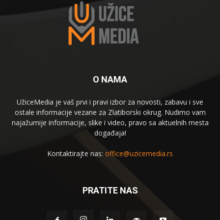
O NAMA
UžiceMedia je vaš prvi i pravi izbor za novosti, zabavu i sve
ostale informacije vezane za Zlatiborski okrug. Nudimo vam
najažurnije informacije, slike i video, pravo sa aktuelnih mesta
događaja!
Kontaktirajte nas:
office@uzicemedia.rs
PRATITE NAS