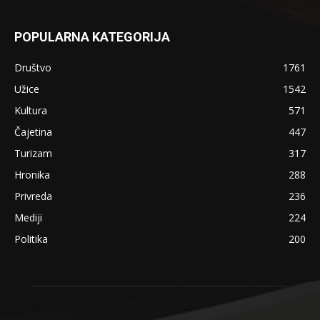
POPULARNA KATEGORIJA
Društvo
1761
Užice
1542
Kultura
571
Čajetina
447
Turizam
317
Hronika
288
Privreda
236
Mediji
224
Politika
200