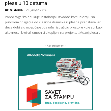
plesa u 10 datuma
Užice Media
-
23. јануар 2019.
Pored toga što edukuje instalacija i izvođači komuniciraju sa
publikom drugačije od klasične dramske ili plesne predstave jer
deca dobijaju mogućnost da uđu i istražuju prostore koje su, kao i
aktivnosti, kreirali umetnici okupljeni na projektu „Muzej plesa“.
- Advertisement -