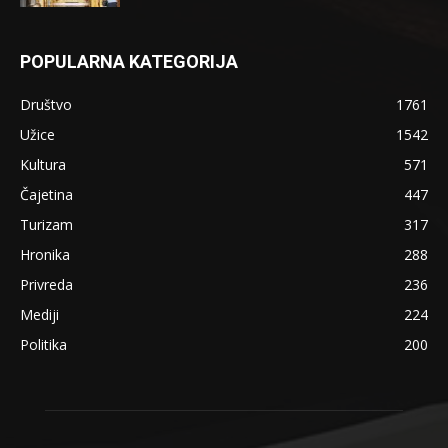
POPULARNA KATEGORIJA
Društvo
1761
Užice
1542
Kultura
571
Čajetina
447
Turizam
317
Hronika
288
Privreda
236
Mediji
224
Politika
200