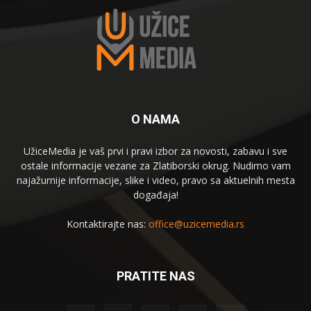
O NAMA
UžiceMedia je vaš prvi i pravi izbor za novosti, zabavu i sve
ostale informacije vezane za Zlatiborski okrug. Nudimo vam
najažurnije informacije, slike i video, pravo sa aktuelnih mesta
događaja!
Kontaktirajte nas:
office@uzicemedia.rs
PRATITE NAS