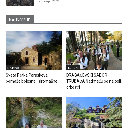
26. март 2019.
NAJNOVIJE
Društvo
Kultura
Sveta Petka Paraskeva
DRAGAČEVSKI SABOR
pomaže bolesne i siromašne
TRUBAČA Nadmeću se najbolji
orkestri