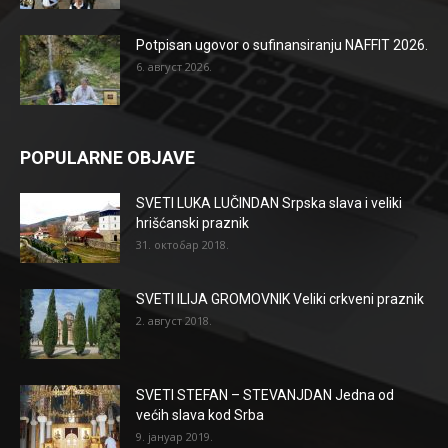
Potpisan ugovor o sufinansiranju NAFFIT 2026.
6. август 2026.
POPULARNE OBJAVE
SVETI LUKA LUČINDAN Srpska slava i veliki
hrišćanski praznik
31. октобар 2018.
SVETI ILIJA GROMOVNIK Veliki crkveni praznik
2. август 2018.
SVETI STEFAN – STEVANJDAN Jedna od
većih slava kod Srba
9. јануар 2019.