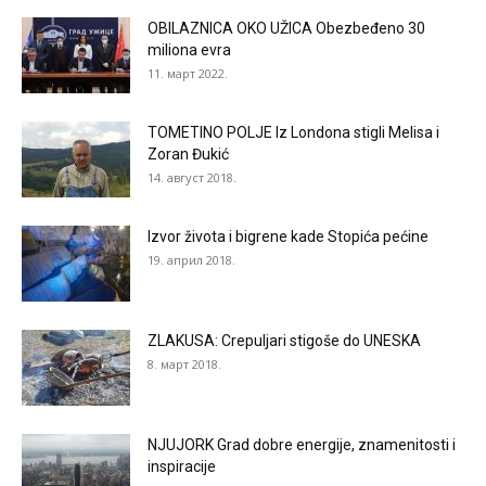
OBILAZNICA OKO UŽICA Obezbeđeno 30
miliona evra
11. март 2022.
TOMETINO POLJE Iz Londona stigli Melisa i
Zoran Đukić
14. август 2018.
Izvor života i bigrene kade Stopića pećine
19. април 2018.
ZLAKUSA: Crepuljari stigoše do UNESKA
8. март 2018.
NJUJORK Grad dobre energije, znamenitosti i
inspiracije