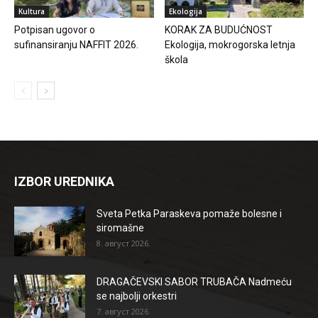
Kultura
Ekologija
Potpisan ugovor o
KORAK ZA BUDUĆNOST
sufinansiranju NAFFIT 2026.
Ekologija, mokrogorska letnja
škola
IZBOR UREDNIKA
Sveta Petka Paraskeva pomaže bolesne i
siromašne
8. август 2026.
DRAGAČEVSKI SABOR TRUBAČA Nadmeću
se najbolji orkestri
7. август 2026.