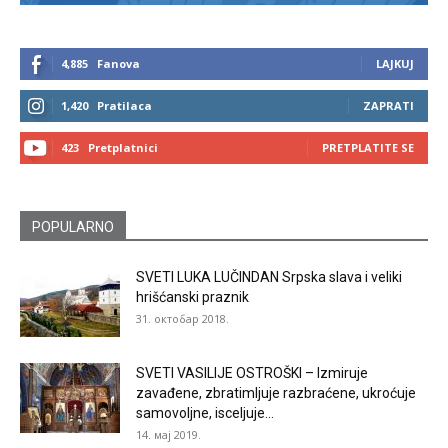
4,885
Fanova
LAJKUJ
1,420
Pratilaca
ZAPRATI
423
Pretplatnici
PRETPLATITE SE
POPULARNO
SVETI LUKA LUČINDAN Srpska slava i veliki
hrišćanski praznik
31. октобар 2018.
SVETI VASILIJE OSTROŠKI – Izmiruje
zavađene, zbratimljuje razbraćene, ukroćuje
samovoljne, isceljuje...
14. мај 2019.