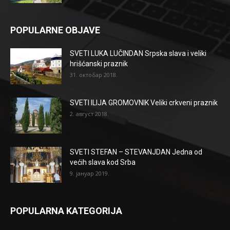
POPULARNE OBJAVE
SVETI LUKA LUČINDAN Srpska slava i veliki
hrišćanski praznik
31. октобар 2018.
SVETI ILIJA GROMOVNIK Veliki crkveni praznik
2. август 2018.
SVETI STEFAN – STEVANJDAN Jedna od
većih slava kod Srba
9. јануар 2019.
POPULARNA KATEGORIJA