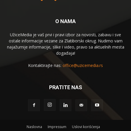
O NAMA
UžiceMedia je vaš prvi i pravi izbor za novosti, zabavu i sve
ostale informacije vezane za Zlatiborski okrug. Nudimo vam
najažurnije informacije, slike i video, pravo sa aktuelnih mesta
događaja!
Kontaktirajte nas:
office@uzicemedia.rs
PRATITE NAS
Naslovna
Impressum
Uslovi korišćenja