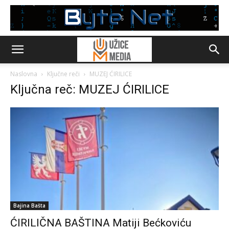
Naslovna
Ključne reči
MUZEJ ĆIRILICE
Ključna reč: MUZEJ ĆIRILICE
Bajina Bašta
ĆIRILIČNA BAŠTINA Matiji Bećkoviću