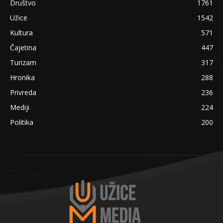
Društvo
1761
Užice
1542
Kultura
571
Čajetina
447
Turizam
317
Hronika
288
Privreda
236
Mediji
224
Politika
200