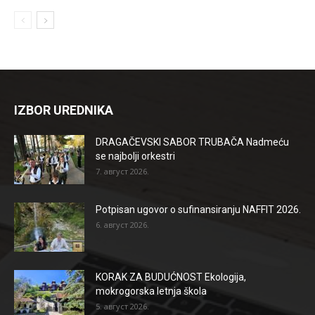
IZBOR UREDNIKA
DRAGAČEVSKI SABOR TRUBAČA Nadmeću
se najbolji orkestri
7. август 2026.
Potpisan ugovor o sufinansiranju NAFFIT 2026.
6. август 2026.
KORAK ZA BUDUĆNOST Ekologija,
mokrogorska letnja škola
5. август 2026.