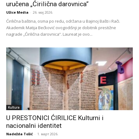
uručena „Ćirilična darovnica“
Užice Media
-
26. мај 2026.
Ćirilična baština, osma po redu, održana u Bajinoj Bašti i Rači.
Akademik Matija Bećković ovogodišnji je dobitnik prestižne
nagrade „Ćirilična darovnica“. Laureat je ovo...
Kultura
U PRESTONICI ĆIRILICE Kulturni i
nacionalni identitet
Nadežda Tošić
-
1. март 2026.