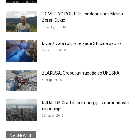
TOMETINO POLJE Iz Londona stigli Melisa i
Zoran Đukić
14. август 2018.
Izvor života i bigrene kade Stopića pećine
19. април 2018.
ZLAKUSA: Crepuljari stigoše do UNESKA
8. март 2018.
NJUJORK Grad dobre energije, znamenitosti i
inspiracije
26. март 2019.
NAJNOVIJE