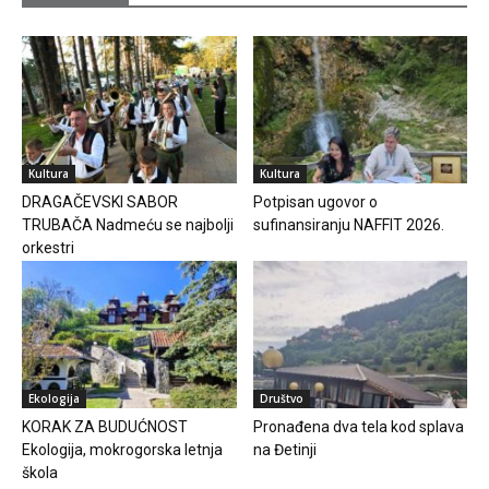
Kultura
Kultura
DRAGAČEVSKI SABOR
Potpisan ugovor o
TRUBAČA Nadmeću se najbolji
sufinansiranju NAFFIT 2026.
orkestri
Ekologija
Društvo
KORAK ZA BUDUĆNOST
Pronađena dva tela kod splava
Ekologija, mokrogorska letnja
na Đetinji
škola