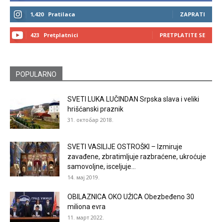
1,420
Pratilaca
ZAPRATI
423
Pretplatnici
PRETPLATITE SE
POPULARNO
SVETI LUKA LUČINDAN Srpska slava i veliki
hrišćanski praznik
31. октобар 2018.
SVETI VASILIJE OSTROŠKI – Izmiruje
zavađene, zbratimljuje razbraćene, ukroćuje
samovoljne, isceljuje...
14. мај 2019.
OBILAZNICA OKO UŽICA Obezbeđeno 30
miliona evra
11. март 2022.