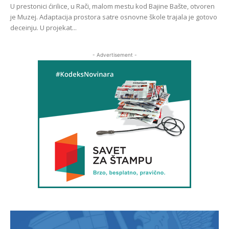
U prestonici ćirilice, u Rači, malom mestu kod Bajine Bašte, otvoren
je Muzej. Adaptacija prostora satre osnovne škole trajala je gotovo
deceinju. U projekat...
- Advertisement -