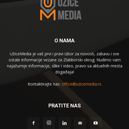
O NAMA
UžiceMedia je vaš prvi i pravi izbor za novosti, zabavu i sve
ostale informacije vezane za Zlatiborski okrug. Nudimo vam
najažurnije informacije, slike i video, pravo sa aktuelnih mesta
događaja!
Kontaktirajte nas:
office@uzicemedia.rs
PRATITE NAS