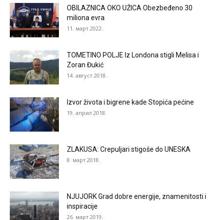
OBILAZNICA OKO UŽICA Obezbeđeno 30
miliona evra
11. март 2022.
TOMETINO POLJE Iz Londona stigli Melisa i
Zoran Đukić
14. август 2018.
Izvor života i bigrene kade Stopića pećine
19. април 2018.
ZLAKUSA: Crepuljari stigoše do UNESKA
8. март 2018.
NJUJORK Grad dobre energije, znamenitosti i
inspiracije
26. март 2019.