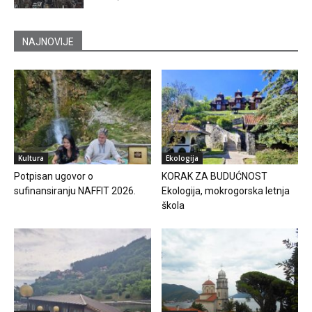
NAJNOVIJE
Kultura
Ekologija
Potpisan ugovor o
KORAK ZA BUDUĆNOST
sufinansiranju NAFFIT 2026.
Ekologija, mokrogorska letnja
škola