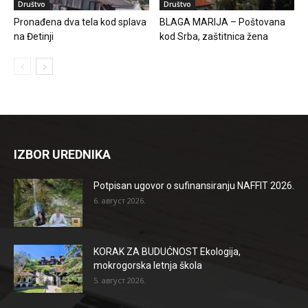
Društvo
Društvo
Pronađena dva tela kod splava
BLAGA MARIJA – Poštovana
na Đetinji
kod Srba, zaštitnica žena
IZBOR UREDNIKA
Potpisan ugovor o sufinansiranju NAFFIT 2026.
6. август 2026.
KORAK ZA BUDUĆNOST Ekologija,
mokrogorska letnja škola
5. август 2026.