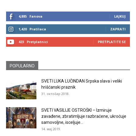
4,885
Fanova
LAJKUJ
1,420
Pratilaca
ZAPRATI
423
Pretplatnici
PRETPLATITE SE
POPULARNO
SVETI LUKA LUČINDAN Srpska slava i veliki
hrišćanski praznik
31. октобар 2018.
SVETI VASILIJE OSTROŠKI – Izmiruje
zavađene, zbratimljuje razbraćene, ukroćuje
samovoljne, isceljuje...
14. мај 2019.