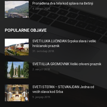
Pronađena dva tela kod splava na Đetinji
4. август 2026.
POPULARNE OBJAVE
SVETI LUKA LUČINDAN Srpska slava i veliki
hrišćanski praznik
31. октобар 2018.
SVETI ILIJA GROMOVNIK Veliki crkveni praznik
2. август 2018.
SVETI STEFAN – STEVANJDAN Jedna od
većih slava kod Srba
9. јануар 2019.