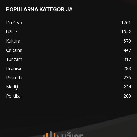
POPULARNA KATEGORIJA
Društvo
1761
Užice
1542
Kultura
570
Čajetina
447
Turizam
317
Hronika
288
Privreda
236
Mediji
224
Politika
200