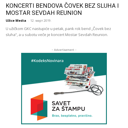
KONCERTI BENDOVA ČOVEK BEZ SLUHA I
MOSTAR SEVDAH REUNION
Užice Media
-
12. март 2019.
U užičkom GKC nastupiće u petak, pank rok bend „Čovek bez
sluha“, a u subotu veče je koncert Mostar Sevdah Reunion.
- Advertisement -