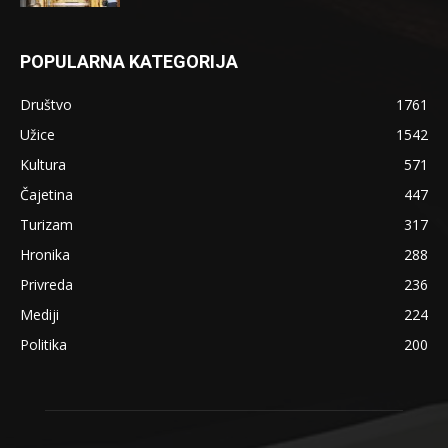
POPULARNA KATEGORIJA
Društvo
1761
Užice
1542
Kultura
571
Čajetina
447
Turizam
317
Hronika
288
Privreda
236
Mediji
224
Politika
200