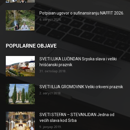
Potpisan ugovor o sufinansiranju NAFFIT 2026.
6. август 2026.
POPULARNE OBJAVE
SVETI LUKA LUČINDAN Srpska slava i veliki
hrišćanski praznik
31. октобар 2018.
SVETI ILIJA GROMOVNIK Veliki crkveni praznik
2. август 2018.
SVETI STEFAN – STEVANJDAN Jedna od
većih slava kod Srba
9. јануар 2019.