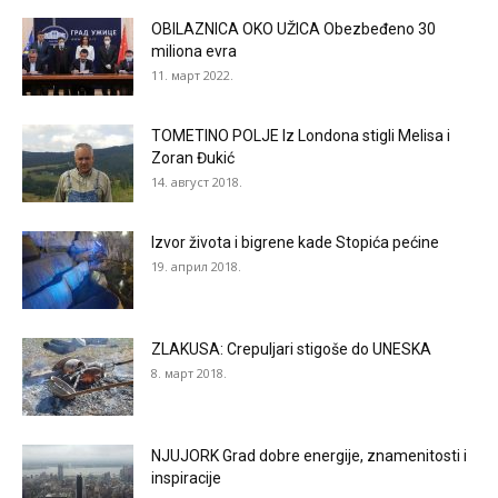
OBILAZNICA OKO UŽICA Obezbeđeno 30
miliona evra
11. март 2022.
TOMETINO POLJE Iz Londona stigli Melisa i
Zoran Đukić
14. август 2018.
Izvor života i bigrene kade Stopića pećine
19. април 2018.
ZLAKUSA: Crepuljari stigoše do UNESKA
8. март 2018.
NJUJORK Grad dobre energije, znamenitosti i
inspiracije