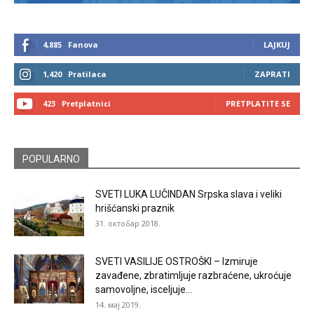
4,885
Fanova
LAJKUJ
1,420
Pratilaca
ZAPRATI
423
Pretplatnici
PRETPLATITE SE
POPULARNO
SVETI LUKA LUČINDAN Srpska slava i veliki
hrišćanski praznik
31. октобар 2018.
SVETI VASILIJE OSTROŠKI – Izmiruje
zavađene, zbratimljuje razbraćene, ukroćuje
samovoljne, isceljuje...
14. мај 2019.