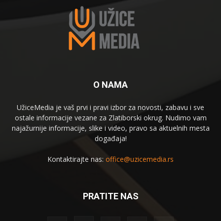
O NAMA
UžiceMedia je vaš prvi i pravi izbor za novosti, zabavu i sve
ostale informacije vezane za Zlatiborski okrug. Nudimo vam
najažurnije informacije, slike i video, pravo sa aktuelnih mesta
događaja!
Kontaktirajte nas:
office@uzicemedia.rs
PRATITE NAS