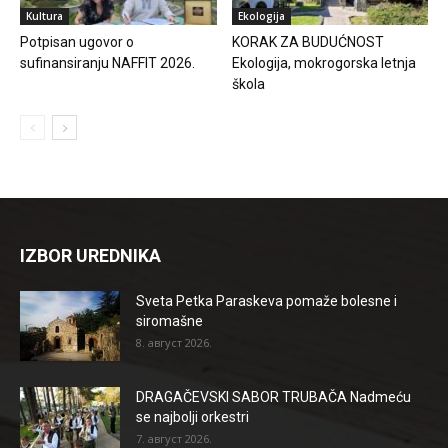
Kultura
Ekologija
Potpisan ugovor o
KORAK ZA BUDUĆNOST
sufinansiranju NAFFIT 2026.
Ekologija, mokrogorska letnja
škola
IZBOR UREDNIKA
Sveta Petka Paraskeva pomaže bolesne i
siromašne
8. август 2026.
DRAGAČEVSKI SABOR TRUBAČA Nadmeću
se najbolji orkestri
7. август 2026.