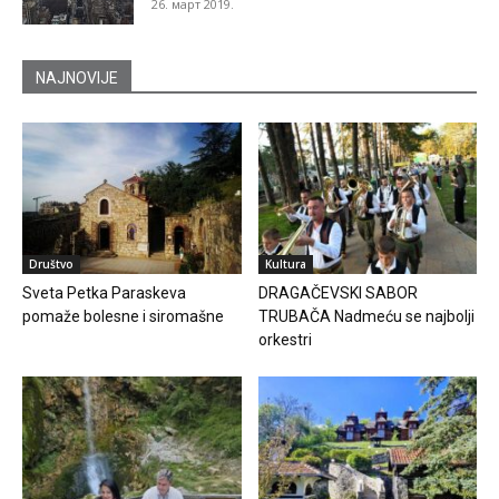
26. март 2019.
NAJNOVIJE
Društvo
Kultura
Sveta Petka Paraskeva
DRAGAČEVSKI SABOR
pomaže bolesne i siromašne
TRUBAČA Nadmeću se najbolji
orkestri