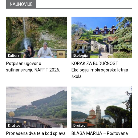
NAJNOVIJE
Kultura
Ekologija
Potpisan ugovor o
KORAK ZA BUDUĆNOST
sufinansiranju NAFFIT 2026.
Ekologija, mokrogorska letnja
škola
Društvo
Društvo
Pronađena dva tela kod splava
BLAGA MARIJA – Poštovana