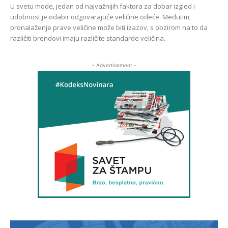
U svetu mode, jedan od najvažnijih faktora za dobar izgled i
udobnost je odabir odgovarajuće veličine odeće. Međutim,
pronalaženje prave veličine može biti izazov, s obzirom na to da
različiti brendovi imaju različite standarde veličina.
- Advertisement -