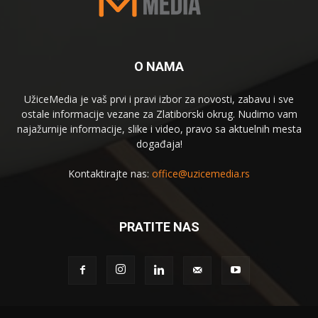
O NAMA
UžiceMedia je vaš prvi i pravi izbor za novosti, zabavu i sve
ostale informacije vezane za Zlatiborski okrug. Nudimo vam
najažurnije informacije, slike i video, pravo sa aktuelnih mesta
događaja!
Kontaktirajte nas:
office@uzicemedia.rs
PRATITE NAS