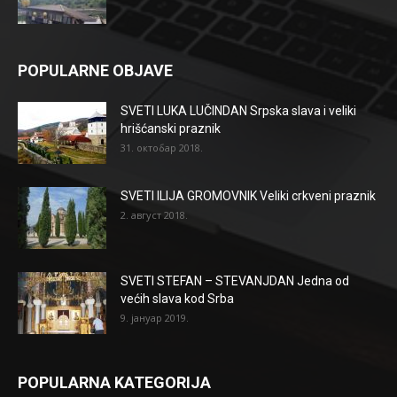
POPULARNE OBJAVE
SVETI LUKA LUČINDAN Srpska slava i veliki
hrišćanski praznik
31. октобар 2018.
SVETI ILIJA GROMOVNIK Veliki crkveni praznik
2. август 2018.
SVETI STEFAN – STEVANJDAN Jedna od
većih slava kod Srba
9. јануар 2019.
POPULARNA KATEGORIJA