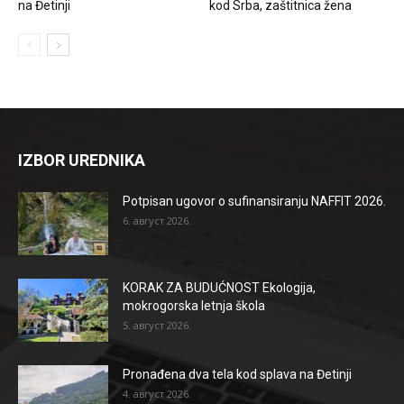
na Đetinji
kod Srba, zaštitnica žena
IZBOR UREDNIKA
Potpisan ugovor o sufinansiranju NAFFIT 2026.
6. август 2026.
KORAK ZA BUDUĆNOST Ekologija,
mokrogorska letnja škola
5. август 2026.
Pronađena dva tela kod splava na Đetinji
4. август 2026.