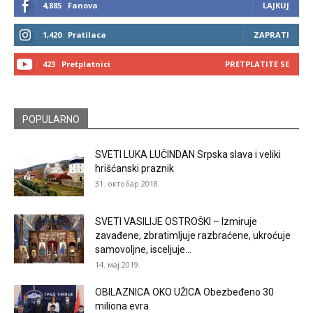
4,885
Fanova
LAJKUJ
1,420
Pratilaca
ZAPRATI
423
Pretplatnici
PRETPLATITE SE
POPULARNO
SVETI LUKA LUČINDAN Srpska slava i veliki
hrišćanski praznik
31. октобар 2018.
SVETI VASILIJE OSTROŠKI – Izmiruje
zavađene, zbratimljuje razbraćene, ukroćuje
samovoljne, isceljuje...
14. мај 2019.
OBILAZNICA OKO UŽICA Obezbeđeno 30
miliona evra