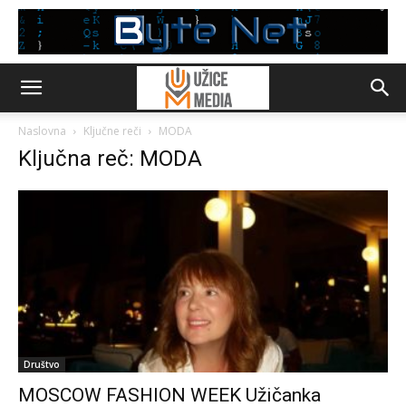
Naslovna
Ključne reči
MODA
Ključna reč: MODA
Društvo
MOSCOW FASHION WEEK Užičanka