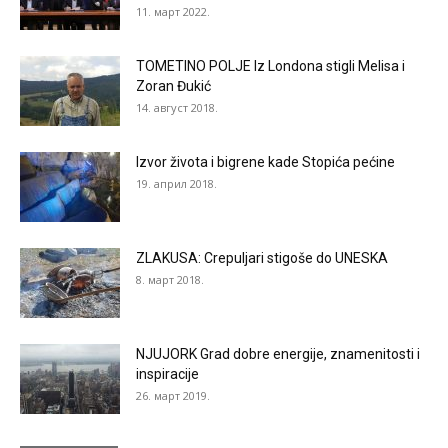
11. март 2022.
TOMETINO POLJE Iz Londona stigli Melisa i
Zoran Đukić
14. август 2018.
Izvor života i bigrene kade Stopića pećine
19. април 2018.
ZLAKUSA: Crepuljari stigoše do UNESKA
8. март 2018.
NJUJORK Grad dobre energije, znamenitosti i
inspiracije
26. март 2019.