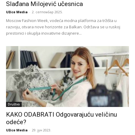
Slađana Milojević učesnica
Užice Media
-
2. септембар 2025.
Moscow Fashion Week, vodeća modna platforma za tržišta u
razvoju, otvara nove horizonte za Balkan. Održava se u ruskoj
prestonici i okuplja inovativne dizajnere...
Društvo
KAKO ODABRATI Odgovarajuću veličinu
odeće?
Užice Media
-
29. јун 2023.