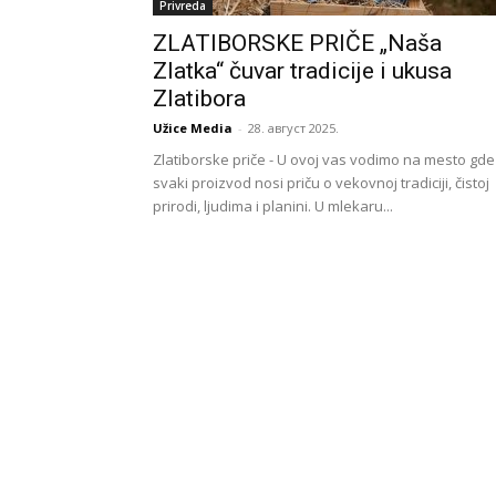
Privreda
ZLATIBORSKE PRIČE „Naša
Zlatka“ čuvar tradicije i ukusa
Zlatibora
Užice Media
-
28. август 2025.
Zlatiborske priče - U ovoj vas vodimo na mesto gde
svaki proizvod nosi priču o vekovnoj tradiciji, čistoj
prirodi, ljudima i planini. U mlekaru...