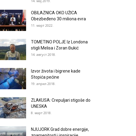
14. мај 2019.
OBILAZNICA OKO UŽICA
Obezbeđeno 30 miliona evra
11. март 2022.
TOMETINO POLJE Iz Londona
stigli Melisa i Zoran Đukić
14. август 2018.
Izvor života i bigrene kade
Stopića pećine
19. април 2018.
ZLAKUSA: Crepuljari stigoše do
UNESKA
8. март 2018.
NJUJORK Grad dobre energije,
znamenitosti i inspiracije