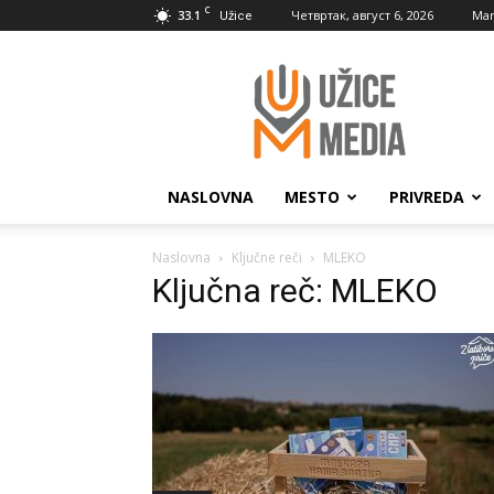
C
33.1
Четвртак, август 6, 2026
Mar
Užice
UžiceMedia
NASLOVNA
MESTO
PRIVREDA
Naslovna
Ključne reči
MLEKO
Ključna reč: MLEKO