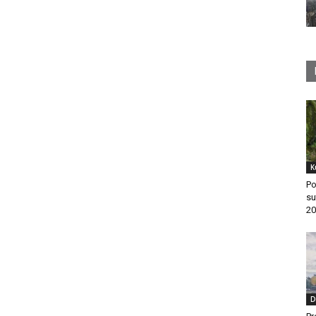
K
Po
su
20
D