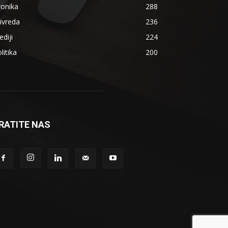
ronika
288
ivreda
236
diji
224
litika
200
RATITE NAS