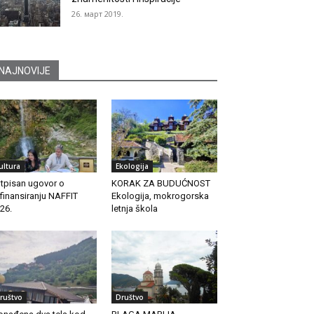
26. март 2019.
NAJNOVIJE
ultura
Ekologija
tpisan ugovor o
KORAK ZA BUDUĆNOST
finansiranju NAFFIT
Ekologija, mokrogorska
26.
letnja škola
ruštvo
Društvo