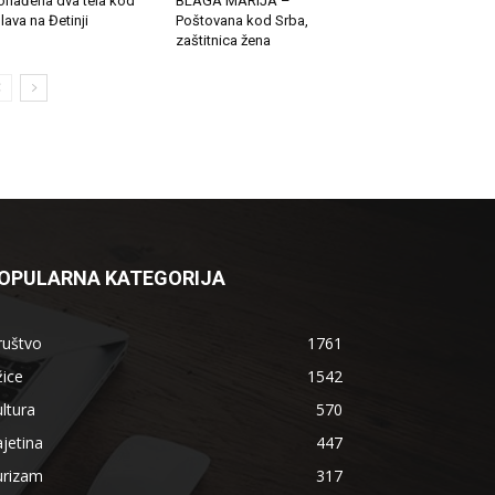
onađena dva tela kod
BLAGA MARIJA –
lava na Đetinji
Poštovana kod Srba,
zaštitnica žena
OPULARNA KATEGORIJA
ruštvo
1761
ice
1542
ltura
570
jetina
447
urizam
317