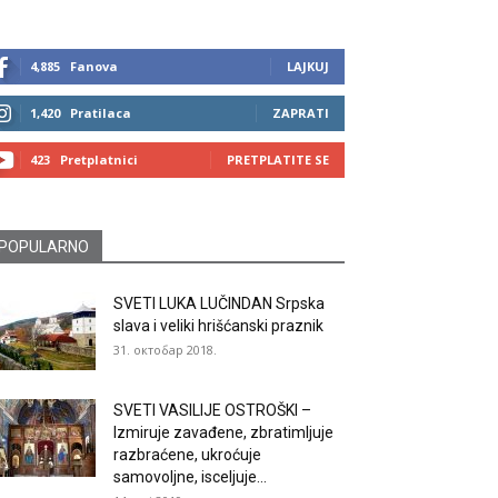
4,885
Fanova
LAJKUJ
1,420
Pratilaca
ZAPRATI
423
Pretplatnici
PRETPLATITE SE
POPULARNO
SVETI LUKA LUČINDAN Srpska
slava i veliki hrišćanski praznik
31. октобар 2018.
SVETI VASILIJE OSTROŠKI –
Izmiruje zavađene, zbratimljuje
razbraćene, ukroćuje
samovoljne, isceljuje...