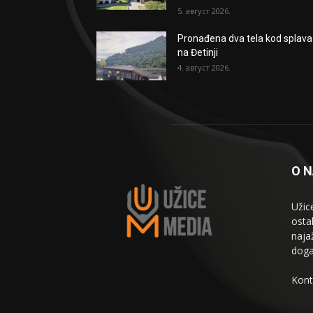
5. август 2026.
Pronađena dva tela kod splava
na Đetinji
4. август 2026.
O 
Užic
osta
naja
doga
Kont