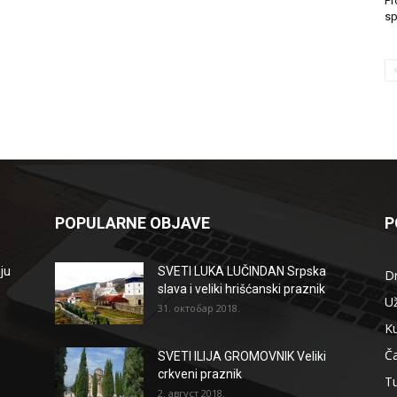
Pr
sp
POPULARNE OBJAVE
P
ju
SVETI LUKA LUČINDAN Srpska
D
slava i veliki hrišćanski praznik
Už
31. октобар 2018.
Ku
Ča
SVETI ILIJA GROMOVNIK Veliki
crkveni praznik
T
2. август 2018.