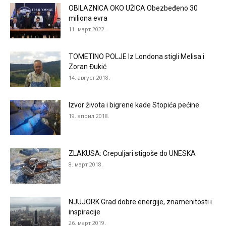
OBILAZNICA OKO UŽICA Obezbeđeno 30
miliona evra
11. март 2022.
TOMETINO POLJE Iz Londona stigli Melisa i
Zoran Đukić
14. август 2018.
Izvor života i bigrene kade Stopića pećine
19. април 2018.
ZLAKUSA: Crepuljari stigoše do UNESKA
8. март 2018.
NJUJORK Grad dobre energije, znamenitosti i
inspiracije
26. март 2019.