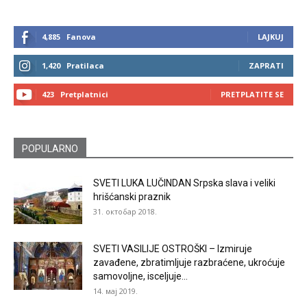
4,885
Fanova
LAJKUJ
1,420
Pratilaca
ZAPRATI
423
Pretplatnici
PRETPLATITE SE
POPULARNO
SVETI LUKA LUČINDAN Srpska slava i veliki
hrišćanski praznik
31. октобар 2018.
SVETI VASILIJE OSTROŠKI – Izmiruje
zavađene, zbratimljuje razbraćene, ukroćuje
samovoljne, isceljuje...
14. мај 2019.