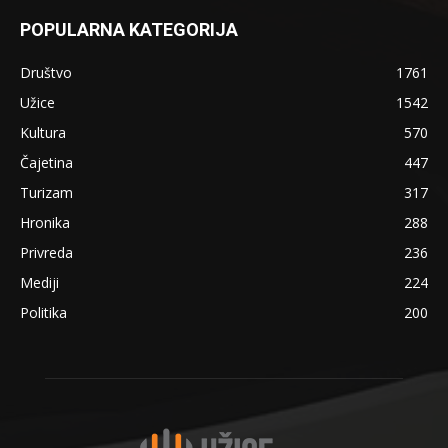
POPULARNA KATEGORIJA
Društvo
1761
Užice
1542
Kultura
570
Čajetina
447
Turizam
317
Hronika
288
Privreda
236
Mediji
224
Politika
200