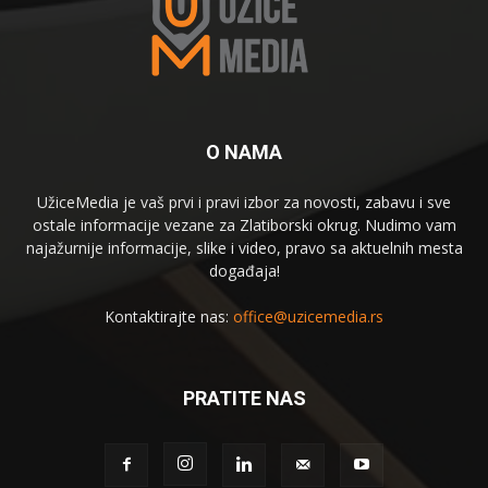
O NAMA
UžiceMedia je vaš prvi i pravi izbor za novosti, zabavu i sve
ostale informacije vezane za Zlatiborski okrug. Nudimo vam
najažurnije informacije, slike i video, pravo sa aktuelnih mesta
događaja!
Kontaktirajte nas:
office@uzicemedia.rs
PRATITE NAS