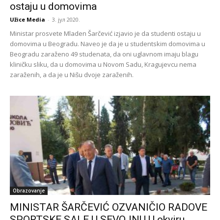
ostaju u domovima
Užice Media
-
3. јул 2020.
Ministar prosvete Mladen Šarčević izjavio je da studenti ostaju u
domovima u Beogradu. Naveo je da je u studentskim domovima u
Beogradu zaraženo 49 studenata, da oni uglavnom imaju blagu
kliničku sliku, da u domovima u Novom Sadu, Kragujevcu nema
zaraženih, a da je u Nišu dvoje zaraženih.
Obrazovanje
MINISTAR ŠARČEVIĆ OZVANIČIO RADOVE
SPORTSKE SALE U SEVOJNU U okviru