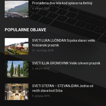
Pronađena dva tela kod splava na Đetinji
4. август 2026.
POPULARNE OBJAVE
SVETI LUKA LUČINDAN Srpska slava i veliki
hrišćanski praznik
31. октобар 2018.
SVETI ILIJA GROMOVNIK Veliki crkveni praznik
2. август 2018.
SVETI STEFAN – STEVANJDAN Jedna od
većih slava kod Srba
9. јануар 2019.