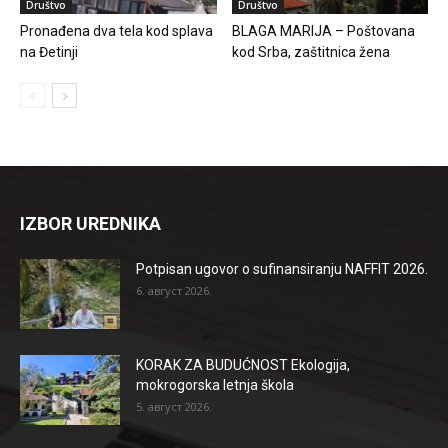
Društvo
Društvo
Pronađena dva tela kod splava
BLAGA MARIJA – Poštovana
na Đetinji
kod Srba, zaštitnica žena
IZBOR UREDNIKA
Potpisan ugovor o sufinansiranju NAFFIT 2026.
6. август 2026.
KORAK ZA BUDUĆNOST Ekologija,
mokrogorska letnja škola
5. август 2026.