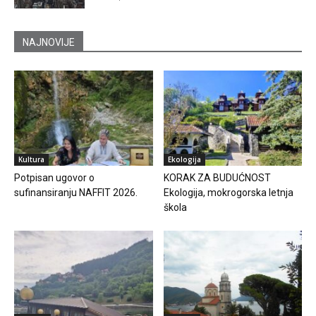
NAJNOVIJE
Kultura
Ekologija
Potpisan ugovor o
KORAK ZA BUDUĆNOST
sufinansiranju NAFFIT 2026.
Ekologija, mokrogorska letnja
škola