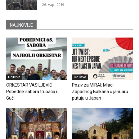
26. март 2019.
NAJNOVIJE
Društvo
Društvo
ORKESTAR VASILJEVIĆ
Poziv za MIRAI: Mladi
Pobednik sabora trubača u
Zapadnog Balkana u januaru
Guči
putuju u Japan