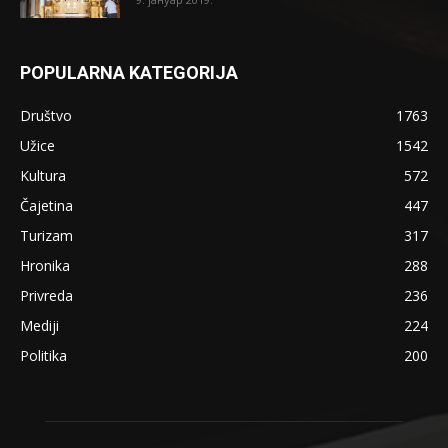
POPULARNA KATEGORIJA
Društvo
1763
Užice
1542
Kultura
572
Čajetina
447
Turizam
317
Hronika
288
Privreda
236
Mediji
224
Politika
200