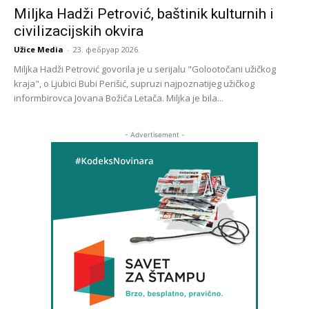
Miljka Hadži Petrović, baštinik kulturnih i
civilizacijskih okvira
Užice Media
-
23. фебруар 2026.
Miljka Hadži Petrović govorila je u serijalu "Golootočani užičkog
kraja", o Ljubici Bubi Perišić, supruzi najpoznatijeg užičkog
informbirovca Jovana Božića Letača. Miljka je bila...
- Advertisement -