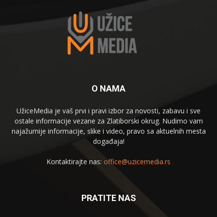
O NAMA
UžiceMedia je vaš prvi i pravi izbor za novosti, zabavu i sve
ostale informacije vezane za Zlatiborski okrug. Nudimo vam
najažurnije informacije, slike i video, pravo sa aktuelnih mesta
događaja!
Kontaktirajte nas:
office@uzicemedia.rs
PRATITE NAS