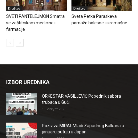
Društvo
Društvo
SVETI PANTELEJMON Smatra
Sveta Petka Paraskeva
se zaštitnikom medicine i
pomaže bolesne i siromašne
farmacije
IZBOR UREDNIKA
ORKESTAR VASILJEVIĆ Pobednik sabora
trubača u Guči
10. август 2026.
Poziv za MIRAI: Mladi Zapadnog Balkana u
januaru putuju u Japan