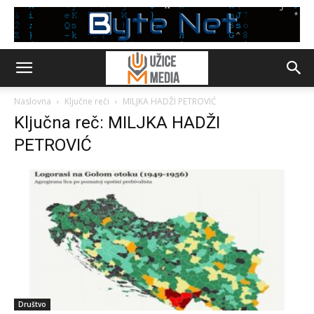
Naslovna
Ključne reči
MILJKA HADŽI PETROVIĆ
Ključna reč: MILJKA HADŽI
PETROVIĆ
Društvo