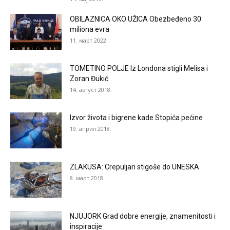
OBILAZNICA OKO UŽICA Obezbeđeno 30
miliona evra
11. март 2022.
TOMETINO POLJE Iz Londona stigli Melisa i
Zoran Đukić
14. август 2018.
Izvor života i bigrene kade Stopića pećine
19. април 2018.
ZLAKUSA: Crepuljari stigoše do UNESKA
8. март 2018.
NJUJORK Grad dobre energije, znamenitosti i
inspiracije