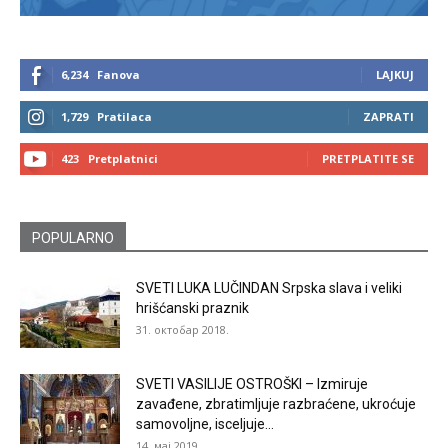
6,234
Fanova
LAJKUJ
1,729
Pratilaca
ZAPRATI
423
Pretplatnici
PRETPLATITE SE
POPULARNO
SVETI LUKA LUČINDAN Srpska slava i veliki
hrišćanski praznik
31. октобар 2018.
SVETI VASILIJE OSTROŠKI – Izmiruje
zavađene, zbratimljuje razbraćene, ukroćuje
samovoljne, isceljuje...
14. мај 2019.