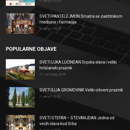
9. август 2026.
SVETI PANTELEJMON Smatra se zaštitnikom
medicine i farmacije
9. август 2026.
POPULARNE OBJAVE
SVETI LUKA LUČINDAN Srpska slava i veliki
hrišćanski praznik
31. октобар 2018.
SVETI ILIJA GROMOVNIK Veliki crkveni praznik
2. август 2018.
SVETI STEFAN – STEVANJDAN Jedna od
većih slava kod Srba
9. јануар 2019.