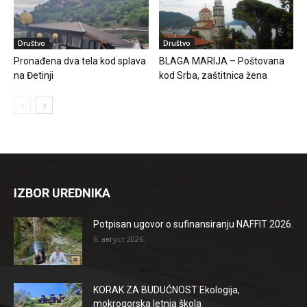
Društvo
Društvo
Pronađena dva tela kod splava
BLAGA MARIJA – Poštovana
na Đetinji
kod Srba, zaštitnica žena
IZBOR UREDNIKA
Potpisan ugovor o sufinansiranju NAFFIT 2026.
6. август 2026.
KORAK ZA BUDUĆNOST Ekologija,
mokrogorska letnja škola