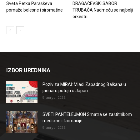
Sveta Petka Paraskeva
DRAGAČEVSKI SABOR
pomaže bolesne i siromašne
TRUBAČA Nadmeću se najbolji
orkestri
IZBOR UREDNIKA
Poziv za MIRAI: Mladi Zapadnog Balkana u
januaru putuju u Japan
9. август 2026.
SVETI PANTELEJMON Smatra se zaštitnikom
medicine i farmacije
9. август 2026.