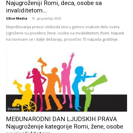
Najugroženiji Romi, deca, osobe sa
invaliditetom…
Užice Media
-
10. децембар 2020.
Nepoštovanja prava i sloboda ima u gotovo svakom delu sveta.
Ugrožene su posebno žene, osobe sa invaliditetom, Romi. Napadi
na novinare se i dalje dešavaju, prosečno 75 napada godišnje.
Društvo
MEĐUNARODNI DAN LJUDSKIH PRAVA
Najugroženije kategorije Romi, žene, osobe