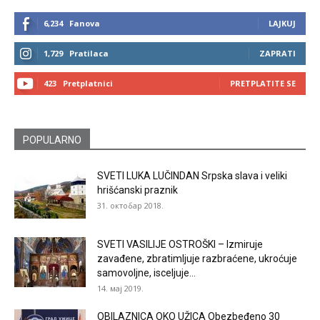
6,234
Fanova
LAJKUJ
1,729
Pratilaca
ZAPRATI
423
Pretplatnici
PRETPLATITE SE
POPULARNO
SVETI LUKA LUČINDAN Srpska slava i veliki
hrišćanski praznik
31. октобар 2018.
SVETI VASILIJE OSTROŠKI – Izmiruje
zavađene, zbratimljuje razbraćene, ukroćuje
samovoljne, isceljuje...
14. мај 2019.
OBILAZNICA OKO UŽICA Obezbeđeno 30