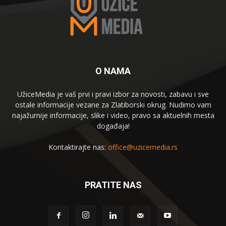
O NAMA
UžiceMedia je vaš prvi i pravi izbor za novosti, zabavu i sve
ostale informacije vezane za Zlatiborski okrug. Nudimo vam
najažurnije informacije, slike i video, pravo sa aktuelnih mesta
događaja!
Kontaktirajte nas:
office@uzicemedia.rs
PRATITE NAS