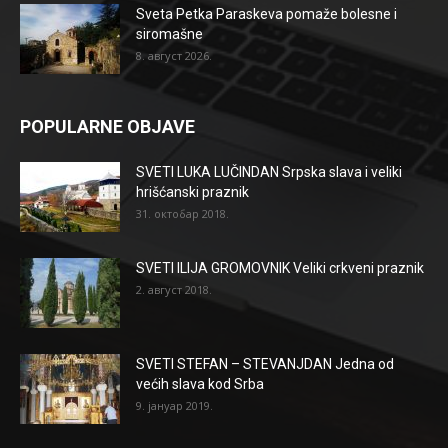
Sveta Petka Paraskeva pomaže bolesne i
siromašne
8. август 2026.
POPULARNE OBJAVE
SVETI LUKA LUČINDAN Srpska slava i veliki
hrišćanski praznik
31. октобар 2018.
SVETI ILIJA GROMOVNIK Veliki crkveni praznik
2. август 2018.
SVETI STEFAN – STEVANJDAN Jedna od
većih slava kod Srba
9. јануар 2019.