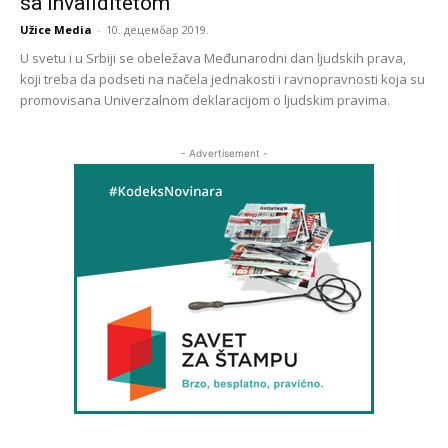
sa invaliditetom
Užice Media
-
10. децембар 2019.
U svetu i u Srbiji se obeležava Međunarodni dan ljudskih prava,
koji treba da podseti na načela jednakosti i ravnopravnosti koja su
promovisana Univerzalnom deklaracijom o ljudskim pravima.
- Advertisement -