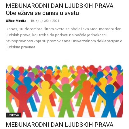
MEĐUNARODNI DAN LJUDSKIH PRAVA
Obeležava se danas u svetu
Užice Media
-
10. децембар 2021.
Danas, 10. decembra, širom sveta se obeležava Međunarodni dan
ljudskih prava, koji treba da podseti na načela jednakosti i
ravnopravnosti koja su promovisana Univerzalnom deklaracijom o
ljudskim pravima.
Društvo
MEĐUNARODNI DAN LJUDSKIH PRAVA