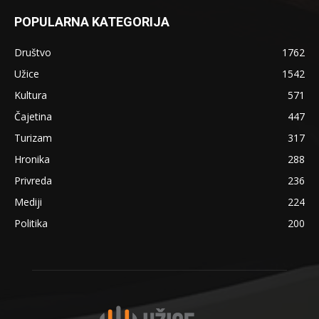
POPULARNA KATEGORIJA
Društvo
1762
Užice
1542
Kultura
571
Čajetina
447
Turizam
317
Hronika
288
Privreda
236
Mediji
224
Politika
200