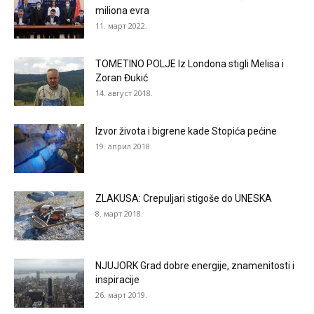
miliona evra
11. март 2022.
TOMETINO POLJE Iz Londona stigli Melisa i
Zoran Đukić
14. август 2018.
Izvor života i bigrene kade Stopića pećine
19. април 2018.
ZLAKUSA: Crepuljari stigoše do UNESKA
8. март 2018.
NJUJORK Grad dobre energije, znamenitosti i
inspiracije
26. март 2019.