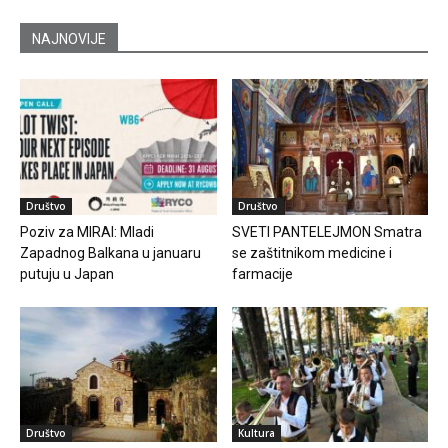
NAJNOVIJE
Društvo
Društvo
Poziv za MIRAI: Mladi
SVETI PANTELEJMON Smatra
Zapadnog Balkana u januaru
se zaštitnikom medicine i
putuju u Japan
farmacije
Društvo
Kultura