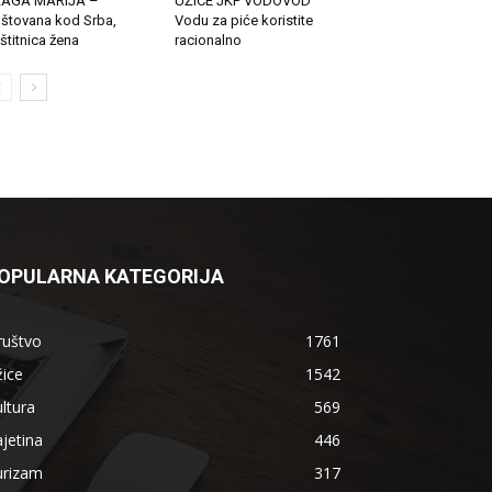
LAGA MARIJA –
UŽICE JKP VODOVOD
štovana kod Srba,
Vodu za piće koristite
štitnica žena
racionalno
OPULARNA KATEGORIJA
ruštvo
1761
ice
1542
ltura
569
jetina
446
urizam
317