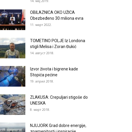
14. мај 2019.
OBILAZNICA OKO UŽICA
Obezbeđeno 30 miliona evra
11. март 2022.
TOMETINO POLJE Iz Londona
stigli Melisa i Zoran Đukić
14. август 2018.
Izvor života i bigrene kade
Stopića pećine
19. април 2018.
ZLAKUSA: Crepuljari stigoše do
UNESKA
8. март 2018.
NJUJORK Grad dobre energije,
znamenitosti i inspiracije