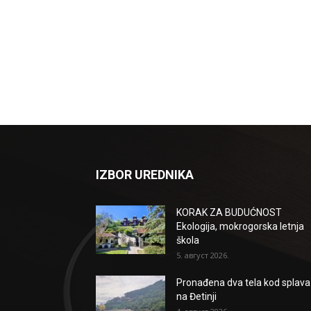
IZBOR UREDNIKA
KORAK ZA BUDUĆNOST
Ekologija, mokrogorska letnja
škola
5. август 2026.
Pronađena dva tela kod splava
na Đetinji