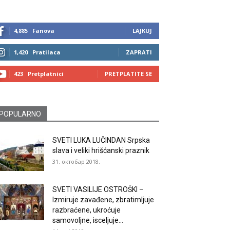
4,885
Fanova
LAJKUJ
1,420
Pratilaca
ZAPRATI
423
Pretplatnici
PRETPLATITE SE
POPULARNO
SVETI LUKA LUČINDAN Srpska
slava i veliki hrišćanski praznik
31. октобар 2018.
SVETI VASILIJE OSTROŠKI –
Izmiruje zavađene, zbratimljuje
razbraćene, ukroćuje
samovoljne, isceljuje...