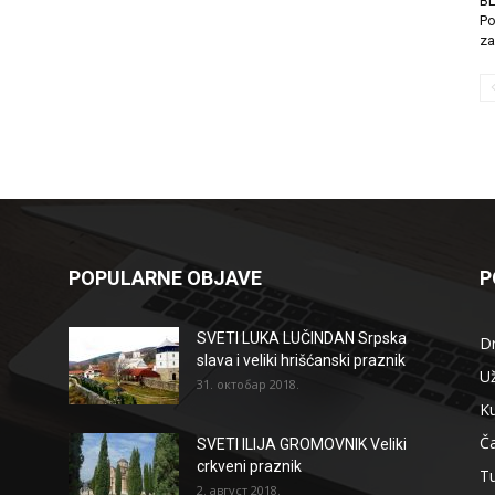
B
Po
za
POPULARNE OBJAVE
P
SVETI LUKA LUČINDAN Srpska
D
slava i veliki hrišćanski praznik
Už
31. октобар 2018.
Ku
Ča
SVETI ILIJA GROMOVNIK Veliki
crkveni praznik
T
2. август 2018.