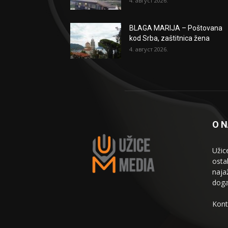
4. август 2026.
BLAGA MARIJA – Poštovana
kod Srba, zaštitnica žena
4. август 2026.
O 
Užic
osta
naja
doga
Kont