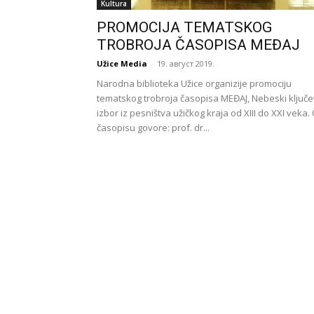
Kultura
PROMOCIJA TEMATSKOG
TROBROJA ČASOPISA MEĐAJ
Užice Media
-
19. август 2019.
Narodna biblioteka Užice organizije promociju
tematskog trobroja časopisa MEĐAJ, Nebeski ključev
izbor iz pesništva užičkog kraja od XIII do XXI veka.
časopisu govore: prof. dr...