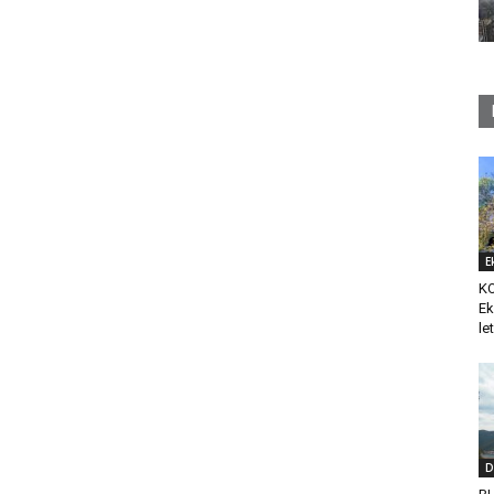
E
K
Ek
le
D