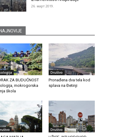
26. март 2019.
NAJNOVIJE
kologija
Društvo
ORAK ZA BUDUĆNOST
Pronađena dva tela kod
ologija, mokrogorska
splava na Đetinji
tnja škola
ruštvo
Društvo