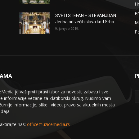
H
Pr
SVETI STEFAN – STEVANJDAN
Jedna od većih slava kod Srba
Me
9. јануар 2019.
Po
NAMA
P
eMedia je vaš prvi i pravi izbor za novosti, zabavu i sve
le informacije vezane za Zlatiborski okrug. Nudimo vam
žurnije informacije, slike i video, pravo sa aktuelnih mesta
đaja!
aktirajte nas:
office@uzicemedia.rs