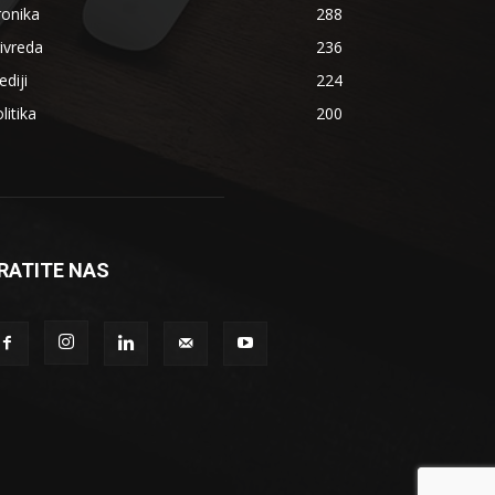
ronika
288
ivreda
236
diji
224
litika
200
RATITE NAS