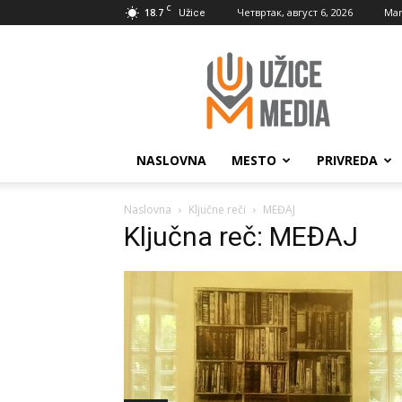
C
18.7
Четвртак, август 6, 2026
Mar
Užice
UžiceMedia
NASLOVNA
MESTO
PRIVREDA
Naslovna
Ključne reči
MEĐAJ
Ključna reč: MEĐAJ