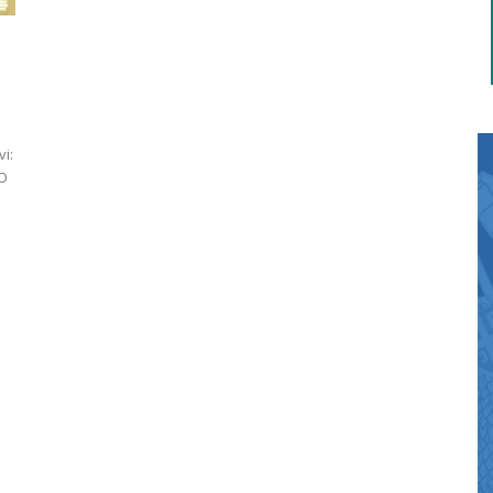
i:
 O