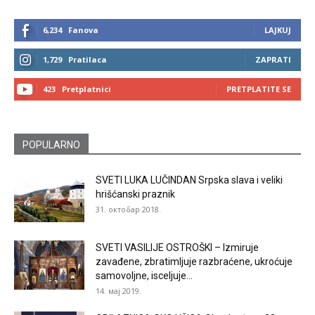
6,234
Fanova
LAJKUJ
1,729
Pratilaca
ZAPRATI
423
Pretplatnici
PRETPLATITE SE
POPULARNO
SVETI LUKA LUČINDAN Srpska slava i veliki
hrišćanski praznik
31. октобар 2018.
SVETI VASILIJE OSTROŠKI – Izmiruje
zavađene, zbratimljuje razbraćene, ukroćuje
samovoljne, isceljuje...
14. мај 2019.