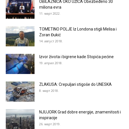
OBILAZNICA OKO UŽICA Obezbeđeno 30
miliona evra
11. март 2022.
TOMETINO POLJE Iz Londona stigli Melisa i
Zoran Đukić
14. август 2018.
Izvor života i bigrene kade Stopića pećine
19. април 2018.
ZLAKUSA: Crepuljari stigoše do UNESKA
8. март 2018.
NJUJORK Grad dobre energije, znamenitosti i
inspiracije
26. март 2019.