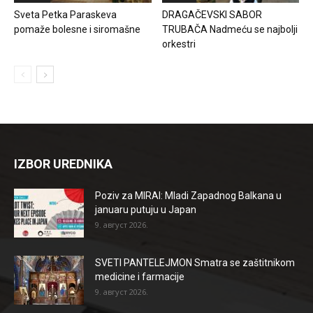
Sveta Petka Paraskeva
DRAGAČEVSKI SABOR
pomaže bolesne i siromašne
TRUBAČA Nadmeću se najbolji
orkestri
IZBOR UREDNIKA
Poziv za MIRAI: Mladi Zapadnog Balkana u
januaru putuju u Japan
9. август 2026.
SVETI PANTELEJMON Smatra se zaštitnikom
medicine i farmacije
9. август 2026.