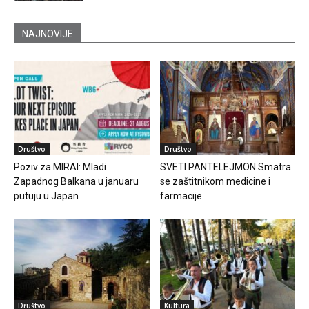
NAJNOVIJE
Društvo
Društvo
Poziv za MIRAI: Mladi
SVETI PANTELEJMON Smatra
Zapadnog Balkana u januaru
se zaštitnikom medicine i
putuju u Japan
farmacije
Društvo
Kultura