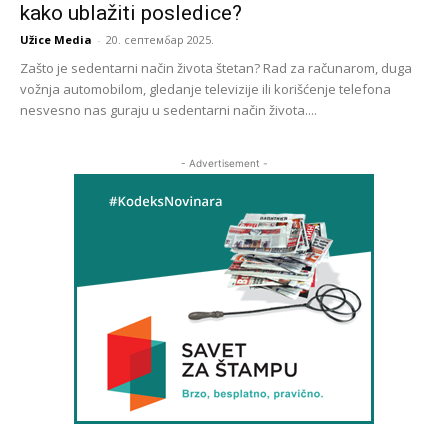
kako ublažiti posledice?
Užice Media
-
20. септембар 2025.
Zašto je sedentarni način života štetan? Rad za računarom, duga
vožnja automobilom, gledanje televizije ili korišćenje telefona
nesvesno nas guraju u sedentarni način života....
- Advertisement -