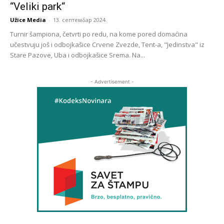
“Veliki park“
Užice Media
-
13. септембар 2024.
Turnir šampiona, četvrti po redu, na kome pored domaćina
učestvuju još i odbojkašice Crvene Zvezde, Tent-a, "Jedinstva" iz
Stare Pazove, Uba i odbojkašice Srema. Na...
- Advertisement -