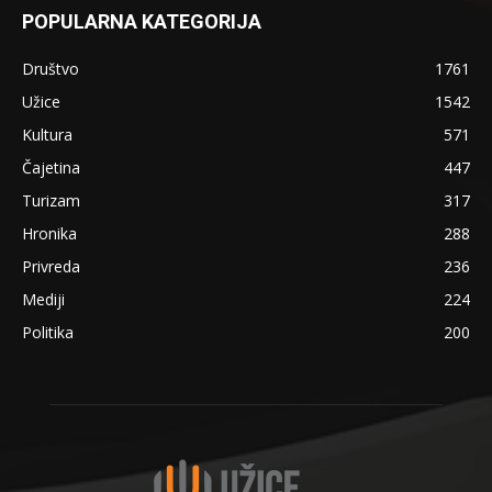
POPULARNA KATEGORIJA
Društvo
1761
Užice
1542
Kultura
571
Čajetina
447
Turizam
317
Hronika
288
Privreda
236
Mediji
224
Politika
200