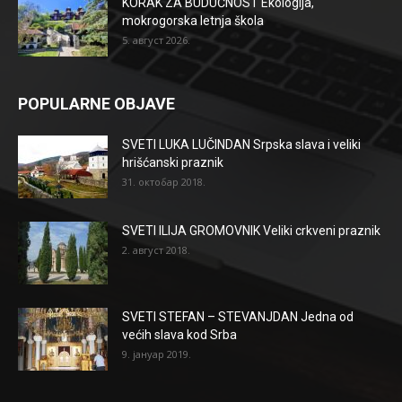
KORAK ZA BUDUĆNOST Ekologija,
mokrogorska letnja škola
5. август 2026.
POPULARNE OBJAVE
SVETI LUKA LUČINDAN Srpska slava i veliki
hrišćanski praznik
31. октобар 2018.
SVETI ILIJA GROMOVNIK Veliki crkveni praznik
2. август 2018.
SVETI STEFAN – STEVANJDAN Jedna od
većih slava kod Srba
9. јануар 2019.