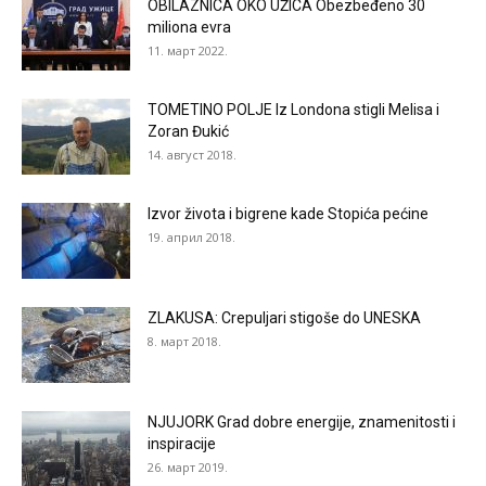
OBILAZNICA OKO UŽICA Obezbeđeno 30
miliona evra
11. март 2022.
TOMETINO POLJE Iz Londona stigli Melisa i
Zoran Đukić
14. август 2018.
Izvor života i bigrene kade Stopića pećine
19. април 2018.
ZLAKUSA: Crepuljari stigoše do UNESKA
8. март 2018.
NJUJORK Grad dobre energije, znamenitosti i
inspiracije
26. март 2019.