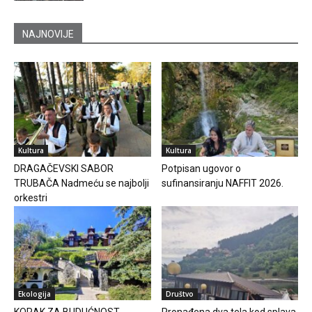
NAJNOVIJE
Kultura
Kultura
DRAGAČEVSKI SABOR
Potpisan ugovor o
TRUBAČA Nadmeću se najbolji
sufinansiranju NAFFIT 2026.
orkestri
Ekologija
Društvo
KORAK ZA BUDUĆNOST
Pronađena dva tela kod splava