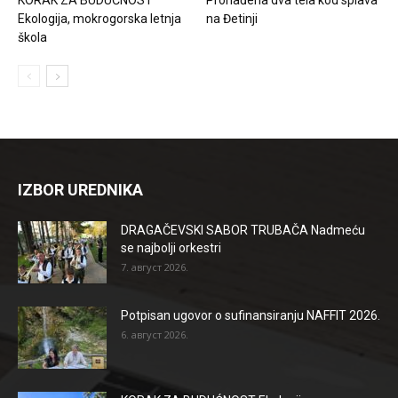
Ekologija, mokrogorska letnja
na Đetinji
škola
IZBOR UREDNIKA
DRAGAČEVSKI SABOR TRUBAČA Nadmeću
se najbolji orkestri
7. август 2026.
Potpisan ugovor o sufinansiranju NAFFIT 2026.
6. август 2026.