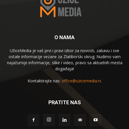
O NAMA
UžiceMedia je vaš prvi i pravi izbor za novosti, zabavu i sve
ostale informacije vezane za Zlatiborski okrug. Nudimo vam
najažurnije informacije, slike i video, pravo sa aktuelnih mesta
događaja!
Kontaktirajte nas:
office@uzicemedia.rs
PRATITE NAS