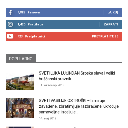
4,885
Fanova
LAJKUJ
1,420
Pratilaca
ZAPRATI
423
Pretplatnici
PRETPLATITE SE
POPULARNO
SVETI LUKA LUČINDAN Srpska slava i veliki
hrišćanski praznik
31. октобар 2018.
SVETI VASILIJE OSTROŠKI – Izmiruje
zavađene, zbratimljuje razbraćene, ukroćuje
samovoljne, isceljuje...
14. мај 2019.