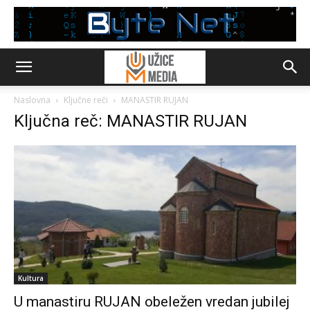
Naslovna
Ključne reči
MANASTIR RUJAN
Ključna reč: MANASTIR RUJAN
Kultura
U manastiru RUJAN obeležen vredan jubilej