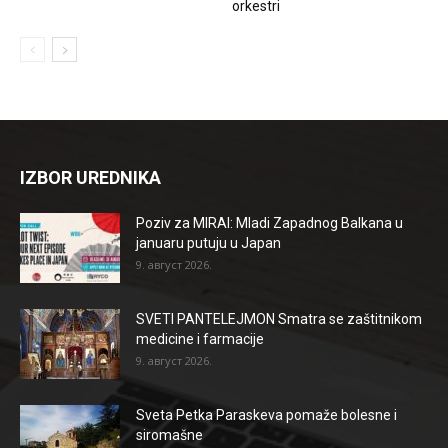
orkestri
IZBOR UREDNIKA
Poziv za MIRAI: Mladi Zapadnog Balkana u
januaru putuju u Japan
9. август 2026.
SVETI PANTELEJMON Smatra se zaštitnikom
medicine i farmacije
9. август 2026.
Sveta Petka Paraskeva pomaže bolesne i
siromašne