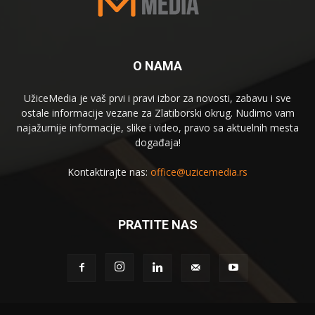
O NAMA
UžiceMedia je vaš prvi i pravi izbor za novosti, zabavu i sve
ostale informacije vezane za Zlatiborski okrug. Nudimo vam
najažurnije informacije, slike i video, pravo sa aktuelnih mesta
događaja!
Kontaktirajte nas:
office@uzicemedia.rs
PRATITE NAS