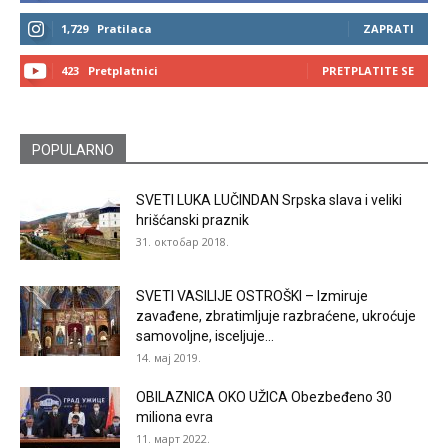
1,729
Pratilaca
ZAPRATI
423
Pretplatnici
PRETPLATITE SE
POPULARNO
SVETI LUKA LUČINDAN Srpska slava i veliki
hrišćanski praznik
31. октобар 2018.
SVETI VASILIJE OSTROŠKI – Izmiruje
zavađene, zbratimljuje razbraćene, ukroćuje
samovoljne, isceljuje...
14. мај 2019.
OBILAZNICA OKO UŽICA Obezbeđeno 30
miliona evra
11. март 2022.