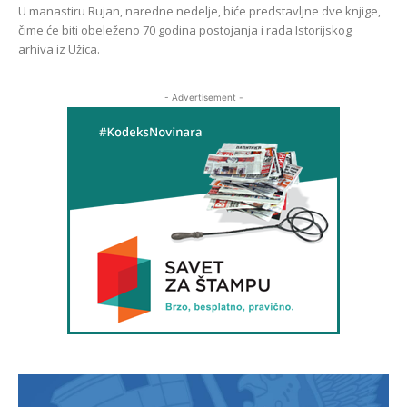
U manastiru Rujan, naredne nedelje, biće predstavljne dve knjige,
čime će biti obeleženo 70 godina postojanja i rada Istorijskog
arhiva iz Užica.
- Advertisement -