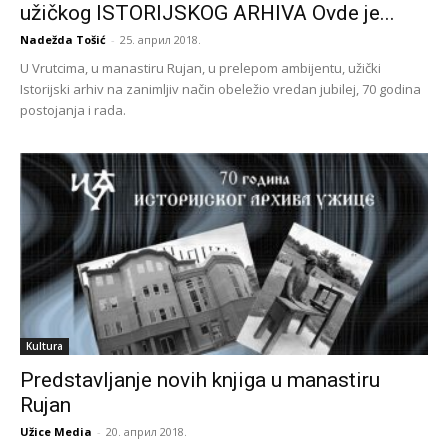
užičkog ISTORIJSKOG ARHIVA Ovde je...
Nadežda Tošić
-
25. април 2018.
U Vrutcima, u manastiru Rujan, u prelepom ambijentu, užički
Istorijski arhiv na zanimljiv način obeležio vredan jubilej, 70 godina
postojanja i rada.
Kultura
Predstavljanje novih knjiga u manastiru
Rujan
Užice Media
-
20. април 2018.