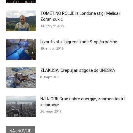
TOMETINO POLJE Iz Londona stigli Melisa i
Zoran Đukić
14. август 2018.
Izvor života i bigrene kade Stopića pećine
19. април 2018.
ZLAKUSA: Crepuljari stigoše do UNESKA
8. март 2018.
NJUJORK Grad dobre energije, znamenitosti i
inspiracije
26. март 2019.
NAJNOVIJE