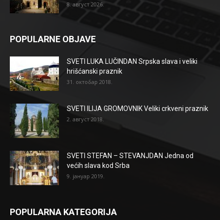
8. август 2026.
POPULARNE OBJAVE
SVETI LUKA LUČINDAN Srpska slava i veliki
hrišćanski praznik
31. октобар 2018.
SVETI ILIJA GROMOVNIK Veliki crkveni praznik
2. август 2018.
SVETI STEFAN – STEVANJDAN Jedna od
većih slava kod Srba
9. јануар 2019.
POPULARNA KATEGORIJA