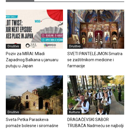
Društvo
Društvo
Poziv za MIRAI: Mladi
SVETI PANTELEJMON Smatra
Zapadnog Balkana u januaru
se zaštitnikom medicine i
putuju u Japan
farmacije
Društvo
Kultura
Sveta Petka Paraskeva
DRAGAČEVSKI SABOR
pomaže bolesne i siromašne
TRUBAČA Nadmeću se najbolji