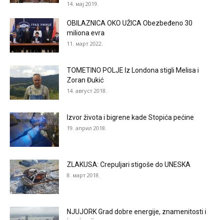
14. мај 2019.
OBILAZNICA OKO UŽICA Obezbeđeno 30
miliona evra
11. март 2022.
TOMETINO POLJE Iz Londona stigli Melisa i
Zoran Đukić
14. август 2018.
Izvor života i bigrene kade Stopića pećine
19. април 2018.
ZLAKUSA: Crepuljari stigoše do UNESKA
8. март 2018.
NJUJORK Grad dobre energije, znamenitosti i