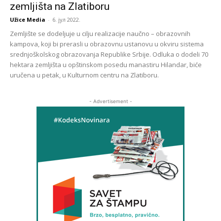
zemljišta na Zlatiboru
Užice Media
-
6. јул 2022.
Zemljište se dodeljuje u cilju realizacije naučno – obrazovnih
kampova, koji bi prerasli u obrazovnu ustanovu u okviru sistema
srednjoškolskog obrazovanja Republike Srbije. Odluka o dodeli 70
hektara zemljišta u opštinskom posedu manastiru Hilandar, biće
uručena u petak, u Kulturnom centru na Zlatiboru.
- Advertisement -