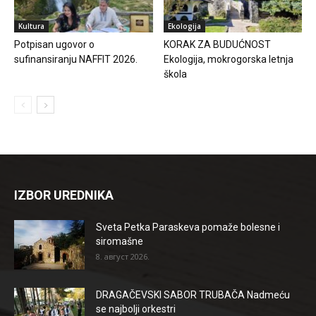
Kultura
Ekologija
Potpisan ugovor o
KORAK ZA BUDUĆNOST
sufinansiranju NAFFIT 2026.
Ekologija, mokrogorska letnja
škola
IZBOR UREDNIKA
Sveta Petka Paraskeva pomaže bolesne i
siromašne
8. август 2026.
DRAGAČEVSKI SABOR TRUBAČA Nadmeću
se najbolji orkestri