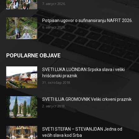
7. август 2026.
Potpisan ugovor o sufinansiranju NAFFIT 2026.
6. август 2026.
POPULARNE OBJAVE
SVETI LUKA LUČINDAN Srpska slava i veliki
hrišćanski praznik
31. октобар 2018.
SVETI ILIJA GROMOVNIK Veliki crkveni praznik
2. август 2018.
SVETI STEFAN – STEVANJDAN Jedna od
većih slava kod Srba