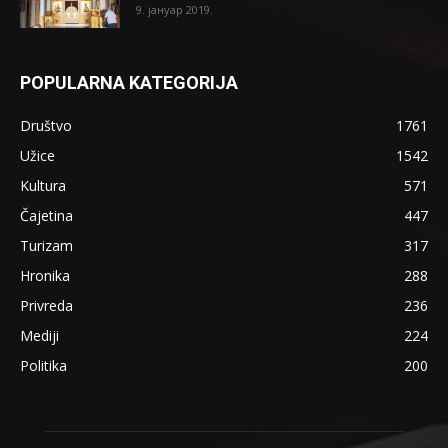
9. јануар 2019.
POPULARNA KATEGORIJA
Društvo
1761
Užice
1542
Kultura
571
Čajetina
447
Turizam
317
Hronika
288
Privreda
236
Mediji
224
Politika
200