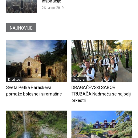
inspiracije
26. март 2019.
NAJNOVIJE
Društvo
Kultura
Sveta Petka Paraskeva
DRAGAČEVSKI SABOR
pomaže bolesne i siromašne
TRUBAČA Nadmeću se najbolji
orkestri