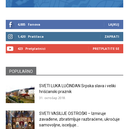
4,885
Fanova
LAJKUJ
1,420
Pratilaca
ZAPRATI
423
Pretplatnici
PRETPLATITE SE
POPULARNO
SVETI LUKA LUČINDAN Srpska slava i veliki
hrišćanski praznik
31. октобар 2018.
SVETI VASILIJE OSTROŠKI – Izmiruje
zavađene, zbratimljuje razbraćene, ukroćuje
samovoljne, isceljuje...