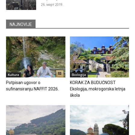
26. март 2019.
NAJNOVIJE
Kultura
Ekologija
Potpisan ugovor o
KORAK ZA BUDUĆNOST
sufinansiranju NAFFIT 2026.
Ekologija, mokrogorska letnja
škola