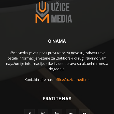
O NAMA
UžiceMedia je vaš prvi i pravi izbor za novosti, zabavu i sve
ostale informacije vezane za Zlatiborski okrug. Nudimo vam
najažurnije informacije, slike i video, pravo sa aktuelnih mesta
događaja!
Kontaktirajte nas:
office@uzicemedia.rs
PRATITE NAS