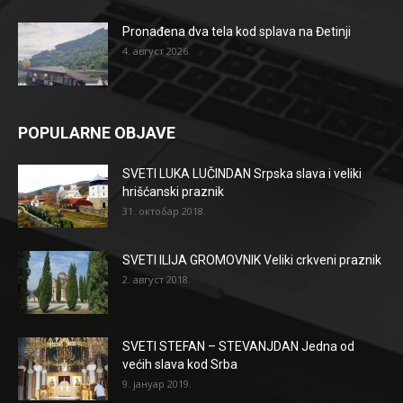
Pronađena dva tela kod splava na Đetinji
4. август 2026.
POPULARNE OBJAVE
SVETI LUKA LUČINDAN Srpska slava i veliki
hrišćanski praznik
31. октобар 2018.
SVETI ILIJA GROMOVNIK Veliki crkveni praznik
2. август 2018.
SVETI STEFAN – STEVANJDAN Jedna od
većih slava kod Srba
9. јануар 2019.