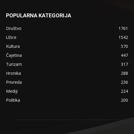
POPULARNA KATEGORIJA
Društvo
1761
Užice
1542
Kultura
570
Čajetina
447
Turizam
317
Hronika
288
Privreda
236
Mediji
224
Politika
200