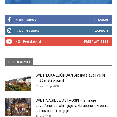
4,885
Fanova
LAJKUJ
1,420
Pratilaca
ZAPRATI
423
Pretplatnici
PRETPLATITE SE
POPULARNO
SVETI LUKA LUČINDAN Srpska slava i veliki
hrišćanski praznik
31. октобар 2018.
SVETI VASILIJE OSTROŠKI – Izmiruje
zavađene, zbratimljuje razbraćene, ukroćuje
samovoljne, isceljuje...
14. мај 2019.