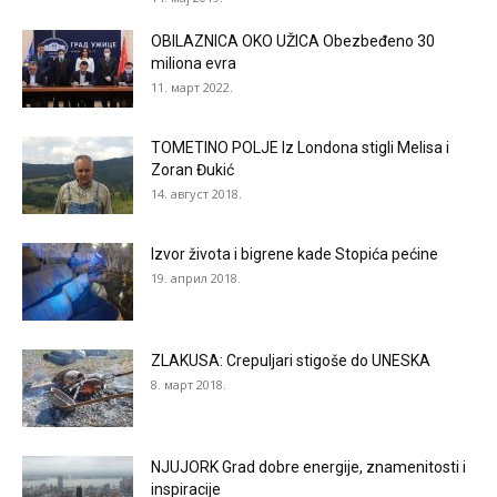
OBILAZNICA OKO UŽICA Obezbeđeno 30
miliona evra
11. март 2022.
TOMETINO POLJE Iz Londona stigli Melisa i
Zoran Đukić
14. август 2018.
Izvor života i bigrene kade Stopića pećine
19. април 2018.
ZLAKUSA: Crepuljari stigoše do UNESKA
8. март 2018.
NJUJORK Grad dobre energije, znamenitosti i
inspiracije