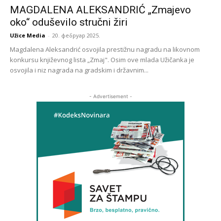
MAGDALENA ALEKSANDRIĆ „Zmajevo
oko“ oduševilo stručni žiri
Užice Media
-
20. фебруар 2025.
Magdalena Aleksandrić osvojila prestižnu nagradu na likovnom
konkursu književnog lista „Zmaj". Osim ove mlada Užičanka je
osvojila i niz nagrada na gradskim i državnim...
- Advertisement -