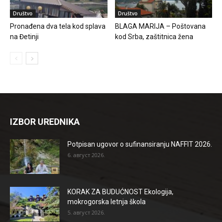
Društvo
Društvo
Pronađena dva tela kod splava
BLAGA MARIJA – Poštovana
na Đetinji
kod Srba, zaštitnica žena
IZBOR UREDNIKA
Potpisan ugovor o sufinansiranju NAFFIT 2026.
6. август 2026.
KORAK ZA BUDUĆNOST Ekologija,
mokrogorska letnja škola
5. август 2026.