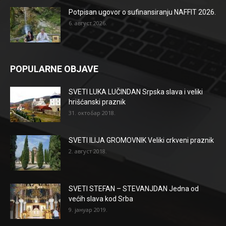
Potpisan ugovor o sufinansiranju NAFFIT 2026.
6. август 2026.
POPULARNE OBJAVE
SVETI LUKA LUČINDAN Srpska slava i veliki
hrišćanski praznik
31. октобар 2018.
SVETI ILIJA GROMOVNIK Veliki crkveni praznik
2. август 2018.
SVETI STEFAN – STEVANJDAN Jedna od
većih slava kod Srba
9. јануар 2019.