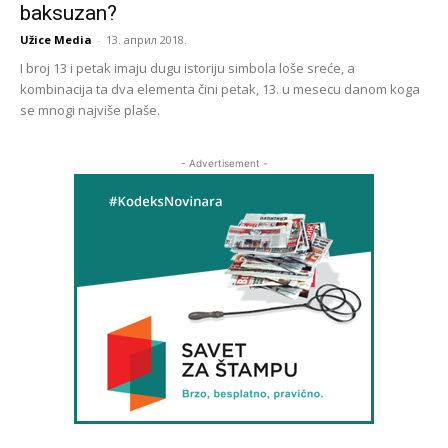
baksuzan?
Užice Media
-
13. април 2018.
I broj 13 i petak imaju dugu istoriju simbola loše sreće, a
kombinacija ta dva elementa čini petak, 13. u mesecu danom koga
se mnogi najviše plaše.
- Advertisement -