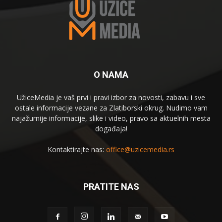
O NAMA
UžiceMedia je vaš prvi i pravi izbor za novosti, zabavu i sve
ostale informacije vezane za Zlatiborski okrug. Nudimo vam
najažurnije informacije, slike i video, pravo sa aktuelnih mesta
događaja!
Kontaktirajte nas:
office@uzicemedia.rs
PRATITE NAS