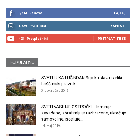
6,234
Fanova
LAJKUJ
1,729
Pratilaca
ZAPRATI
423
Pretplatnici
PRETPLATITE SE
POPULARNO
SVETI LUKA LUČINDAN Srpska slava i veliki
hrišćanski praznik
31. октобар 2018.
SVETI VASILIJE OSTROŠKI – Izmiruje
zavađene, zbratimljuje razbraćene, ukroćuje
samovoljne, isceljuje...
14. мај 2019.