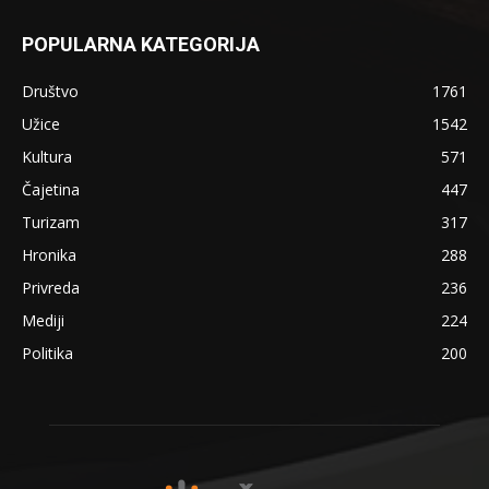
POPULARNA KATEGORIJA
Društvo
1761
Užice
1542
Kultura
571
Čajetina
447
Turizam
317
Hronika
288
Privreda
236
Mediji
224
Politika
200