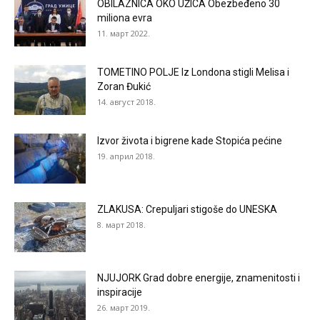
OBILAZNICA OKO UŽICA Obezbeđeno 30
miliona evra
11. март 2022.
TOMETINO POLJE Iz Londona stigli Melisa i
Zoran Đukić
14. август 2018.
Izvor života i bigrene kade Stopića pećine
19. април 2018.
ZLAKUSA: Crepuljari stigoše do UNESKA
8. март 2018.
NJUJORK Grad dobre energije, znamenitosti i
inspiracije
26. март 2019.