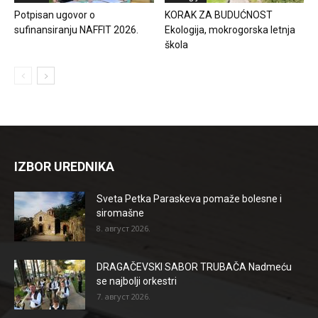
Potpisan ugovor o
KORAK ZA BUDUĆNOST
sufinansiranju NAFFIT 2026.
Ekologija, mokrogorska letnja
škola
IZBOR UREDNIKA
Sveta Petka Paraskeva pomaže bolesne i
siromašne
8. август 2026.
DRAGAČEVSKI SABOR TRUBAČA Nadmeću
se najbolji orkestri
7. август 2026.