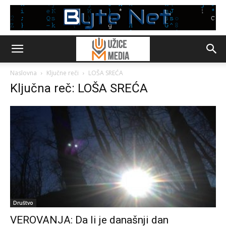
Naslovna
Ključne reči
LOŠA SREĆA
Ključna reč: LOŠA SREĆA
Društvo
VEROVANJA: Da li je današnji dan