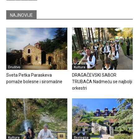
NAJNOVIJE
Društvo
Kultura
Sveta Petka Paraskeva
DRAGAČEVSKI SABOR
pomaže bolesne i siromašne
TRUBAČA Nadmeću se najbolji
orkestri
Kultura
Ekologija