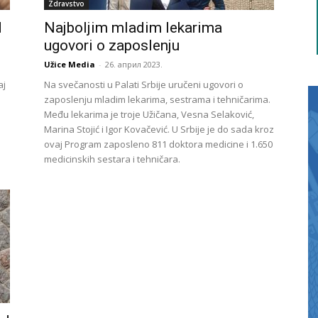
Zdravstvo
d
Najboljim mladim lekarima
ugovori o zaposlenju
Užice Media
-
26. април 2023.
aj
Na svečanosti u Palati Srbije uručeni ugovori o
zaposlenju mladim lekarima, sestrama i tehničarima.
Među lekarima je troje Užičana, Vesna Selaković,
Marina Stojić i Igor Kovačević. U Srbije je do sada kroz
ovaj Program zaposleno 811 doktora medicine i 1.650
medicinskih sestara i tehničara.