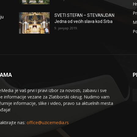
H
Pr
SVETI STEFAN – STEVANJDAN
ju
Jedna od većih slava kod Srba
Me
9. јануар 2019.
Po
NAMA
P
eMedia je vaš prvi i pravi izbor za novosti, zabavu i sve
le informacije vezane za Zlatiborski okrug. Nudimo vam
žurnije informacije, slike i video, pravo sa aktuelnih mesta
đaja!
aktirajte nas:
office@uzicemedia.rs