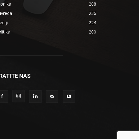
ronika
288
ivreda
236
diji
224
litika
200
RATITE NAS