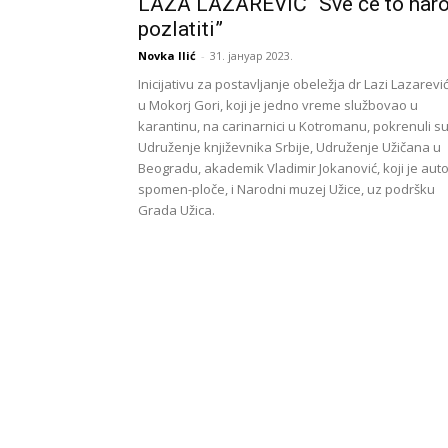
LAZA LAZAREVIĆ “Sve će to nar
pozlatiti”
Novka Ilić
-
31. јануар 2023.
Inicijativu za postavljanje obeležja dr Lazi Lazarevi
u Mokorj Gori, koji je jedno vreme službovao u
karantinu, na carinarnici u Kotromanu, pokrenuli s
Udruženje književnika Srbije, Udruženje Užičana u
Beogradu, akademik Vladimir Jokanović, koji je auto
spomen-ploče, i Narodni muzej Užice, uz podršku
Grada Užica.