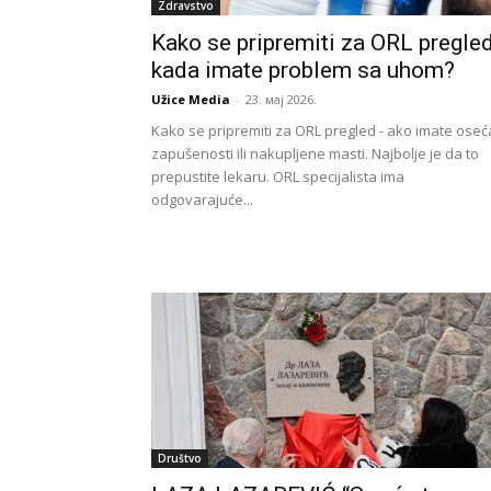
Zdravstvo
Kako se pripremiti za ORL pregle
kada imate problem sa uhom?
Užice Media
-
23. мај 2026.
Kako se pripremiti za ORL pregled - ako imate oseć
zapušenosti ili nakupljene masti. Najbolje je da to
prepustite lekaru. ORL specijalista ima
odgovarajuće...
Društvo