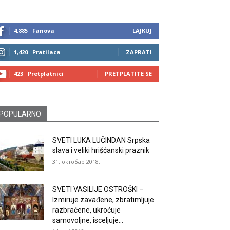
4,885
Fanova
LAJKUJ
1,420
Pratilaca
ZAPRATI
423
Pretplatnici
PRETPLATITE SE
POPULARNO
SVETI LUKA LUČINDAN Srpska
slava i veliki hrišćanski praznik
31. октобар 2018.
SVETI VASILIJE OSTROŠKI –
Izmiruje zavađene, zbratimljuje
razbraćene, ukroćuje
samovoljne, isceljuje...