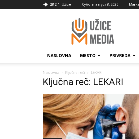
C
28.2
Субота, август 8, 2026
Marke
Užice
UžiceMedia
NASLOVNA
MESTO
PRIVREDA
Naslovna
Ključne reči
LEKARI
Ključna reč: LEKARI