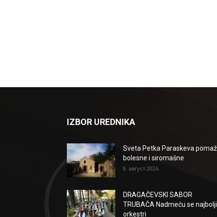
IZBOR UREDNIKA
Sveta Petka Paraskeva poma
bolesne i siromašne
8. август 2026.
DRAGAČEVSKI SABOR
TRUBAČA Nadmeću se najbolji
orkestri