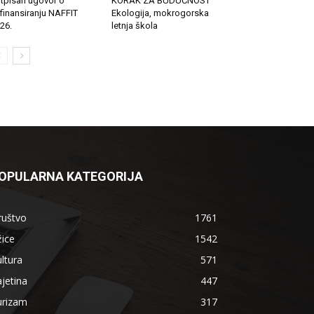
tpisan ugovor o
KORAK ZA BUDUĆNOST
finansiranju NAFFIT
Ekologija, mokrogorska
26.
letnja škola
OPULARNA KATEGORIJA
ruštvo
1761
ice
1542
ltura
571
jetina
447
urizam
317