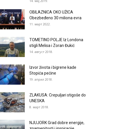
14. мај 2019.
OBILAZNICA OKO UŽICA
Obezbeđeno 30 miliona evra
11. март 2022.
TOMETINO POLJE Iz Londona
stigli Melisa i Zoran Đukić
14. август 2018.
Izvor života i bigrene kade
Stopića pećine
19. април 2018.
ZLAKUSA: Crepuljari stigoše do
UNESKA
8. март 2018.
NJUJORK Grad dobre energije,
znamenitosti i inspiracije