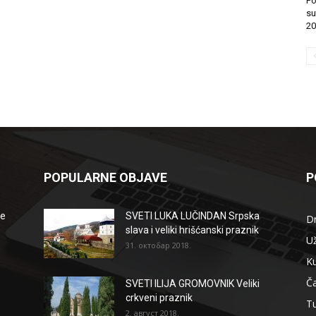
Po
su
20
POPULARNE OBJAVE
P
že
SVETI LUKA LUČINDAN Srpska
D
slava i veliki hrišćanski praznik
Už
31. октобар 2018.
Ku
Ča
SVETI ILIJA GROMOVNIK Veliki
crkveni praznik
T
2. август 2018.