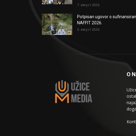
7. август 2026.
Potpisan ugovor o sufinansiran
NAFFIT 2026.
6. август 2026.
O 
Užic
osta
naja
doga
Kont