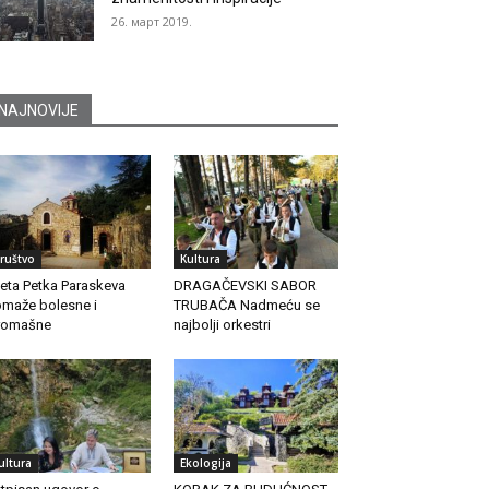
26. март 2019.
NAJNOVIJE
ruštvo
Kultura
eta Petka Paraskeva
DRAGAČEVSKI SABOR
maže bolesne i
TRUBAČA Nadmeću se
romašne
najbolji orkestri
ultura
Ekologija