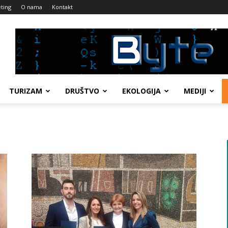
ting
O nama
Kontakt
TURIZAM
DRUŠTVO
EKOLOGIJA
MEDIJI