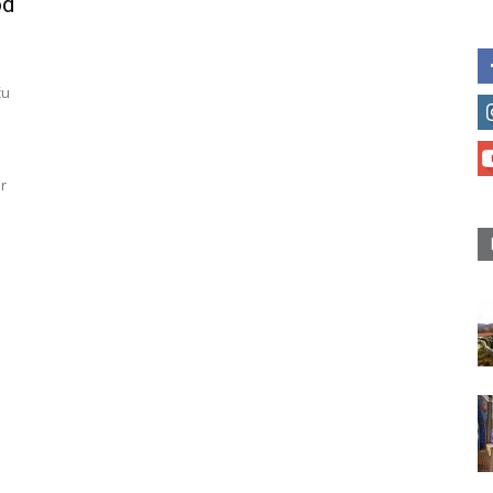
od
ću
u
r