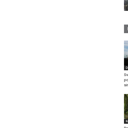
D
Sv
po
si
K