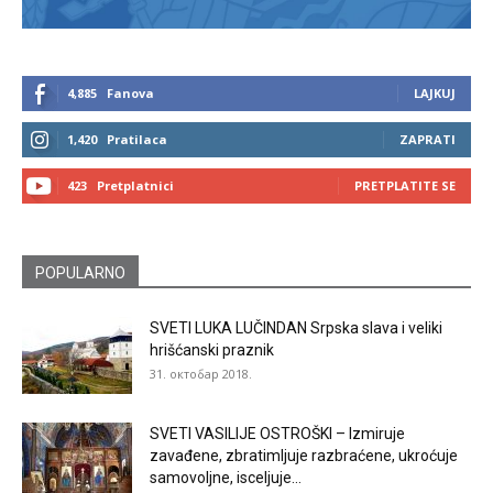
4,885
Fanova
LAJKUJ
1,420
Pratilaca
ZAPRATI
423
Pretplatnici
PRETPLATITE SE
POPULARNO
SVETI LUKA LUČINDAN Srpska slava i veliki
hrišćanski praznik
31. октобар 2018.
SVETI VASILIJE OSTROŠKI – Izmiruje
zavađene, zbratimljuje razbraćene, ukroćuje
samovoljne, isceljuje...