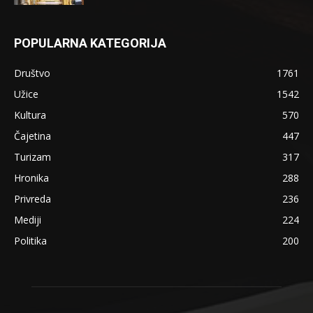
POPULARNA KATEGORIJA
Društvo
1761
Užice
1542
Kultura
570
Čajetina
447
Turizam
317
Hronika
288
Privreda
236
Mediji
224
Politika
200