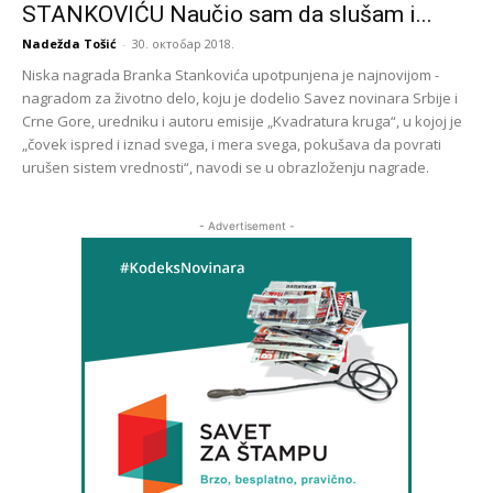
STANKOVIĆU Naučio sam da slušam i...
Nadežda Tošić
-
30. октобар 2018.
Niska nagrada Branka Stankovića upotpunjena je najnovijom -
nagradom za životno delo, koju je dodelio Savez novinara Srbije i
Crne Gore, uredniku i autoru emisije „Kvadratura kruga“, u kojoj je
„čovek ispred i iznad svega, i mera svega, pokušava da povrati
urušen sistem vrednosti“, navodi se u obrazloženju nagrade.
- Advertisement -