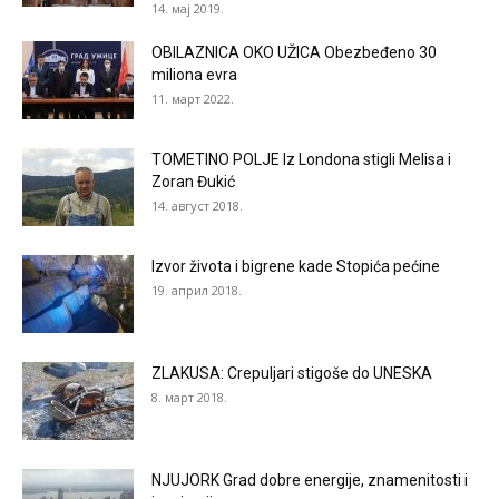
14. мај 2019.
OBILAZNICA OKO UŽICA Obezbeđeno 30
miliona evra
11. март 2022.
TOMETINO POLJE Iz Londona stigli Melisa i
Zoran Đukić
14. август 2018.
Izvor života i bigrene kade Stopića pećine
19. април 2018.
ZLAKUSA: Crepuljari stigoše do UNESKA
8. март 2018.
NJUJORK Grad dobre energije, znamenitosti i