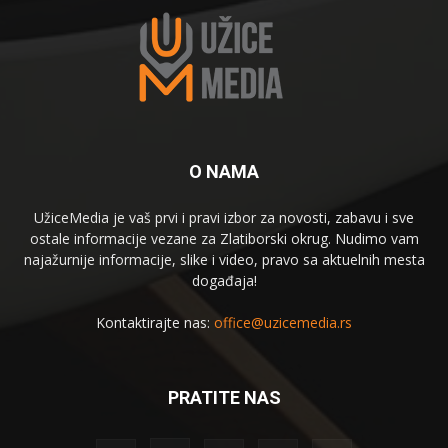
O NAMA
UžiceMedia je vaš prvi i pravi izbor za novosti, zabavu i sve
ostale informacije vezane za Zlatiborski okrug. Nudimo vam
najažurnije informacije, slike i video, pravo sa aktuelnih mesta
događaja!
Kontaktirajte nas:
office@uzicemedia.rs
PRATITE NAS