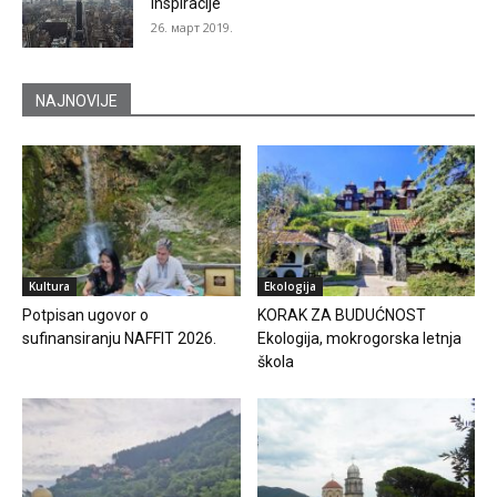
inspiracije
26. март 2019.
NAJNOVIJE
Kultura
Ekologija
Potpisan ugovor o
KORAK ZA BUDUĆNOST
sufinansiranju NAFFIT 2026.
Ekologija, mokrogorska letnja
škola