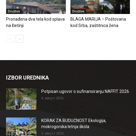
Društvo
Društvo
Pronađena dva tela kod splava
BLAGA MARIJA – Poštovana
na Đetinji
kod Srba, zaštitnica žena
IZBOR UREDNIKA
Potpisan ugovor o sufinansiranju NAFFIT 2026.
6. август 2026.
KORAK ZA BUDUĆNOST Ekologija,
mokrogorska letnja škola
5. август 2026.