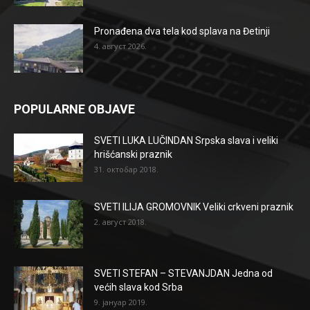
Pronađena dva tela kod splava na Đetinji
4. август 2026.
POPULARNE OBJAVE
SVETI LUKA LUČINDAN Srpska slava i veliki
hrišćanski praznik
31. октобар 2018.
SVETI ILIJA GROMOVNIK Veliki crkveni praznik
2. август 2018.
SVETI STEFAN – STEVANJDAN Jedna od
većih slava kod Srba
9. јануар 2019.