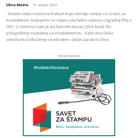
Užice Media
-
19. април 2024.
- Imamo neke ustanove kulture koje nemaju rampe za osobe sa
invaliditeom. Radujemo se najavi završetka radova i izgradnji lifta u
GKC. U interesu nam je da Narodni muzej Užice bude što
prilagođeniji osobama sa invaliditeteom, - kaže Ana Đokić
sekretarka Udruženje cerebralne i dečje paralize Užice.
- Advertisement -