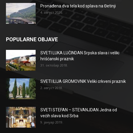
Pronađena dva tela kod splava na Đetinji
4. август 2026.
POPULARNE OBJAVE
SVETI LUKA LUČINDAN Srpska slava i veliki
hrišćanski praznik
31. октобар 2018.
SVETI ILIJA GROMOVNIK Veliki crkveni praznik
2. август 2018.
SVETI STEFAN – STEVANJDAN Jedna od
većih slava kod Srba
9. јануар 2019.