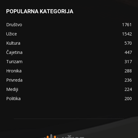
POPULARNA KATEGORIJA
Društvo
1761
Užice
1542
Kultura
570
Čajetina
447
Turizam
317
Hronika
288
Privreda
236
Mediji
224
Politika
200