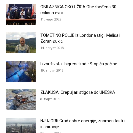
OBILAZNICA OKO UŽICA Obezbeđeno 30
miliona evra
11. март 2022.
TOMETINO POLJE Iz Londona stigli Melisa i
Zoran Đukić
14. август 2018.
Izvor života i bigrene kade Stopića pećine
19. април 2018.
ZLAKUSA: Crepuljari stigoše do UNESKA
8. март 2018.
NJUJORK Grad dobre energije, znamenitosti i
inspiracije