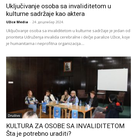
Uključivanje osoba sa invaliditetom u
kulturne sadržaje kao aktera
Užice Media
-
24. децембар 2024.
Uključivanje osoba sa invaliditetom u kulturne sadržaje je jedan od
prioriteta Udruženja invalida cerebralne i dečje paralize Užice, koje
je humanitarna i neprofitna organizacija....
Društvo
KULTURA ZA OSOBE SA INVALIDITETOM
Šta je potrebno uraditi?