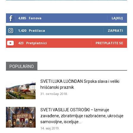
4,885
Fanova
LAJKUJ
1,420
Pratilaca
ZAPRATI
423
Pretplatnici
PRETPLATITE SE
POPULARNO
SVETI LUKA LUČINDAN Srpska slava i veliki
hrišćanski praznik
31. октобар 2018.
SVETI VASILIJE OSTROŠKI – Izmiruje
zavađene, zbratimljuje razbraćene, ukroćuje
samovoljne, isceljuje...
14. мај 2019.