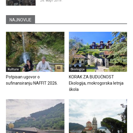
26. март 2019.
NAJNOVIJE
Kultura
Ekologija
Potpisan ugovor o
KORAK ZA BUDUĆNOST
sufinansiranju NAFFIT 2026.
Ekologija, mokrogorska letnja
škola