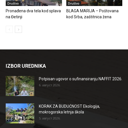
Društvo
Društvo
Pronađena dva tela kod splava
BLAGA MARIJA – Poštovana
na Đetinji
kod Srba, zaštitnica žena
IZBOR UREDNIKA
Potpisan ugovor o sufinansiranju NAFFIT 2026.
6. август 2026.
KORAK ZA BUDUĆNOST Ekologija,
mokrogorska letnja škola
5. август 2026.