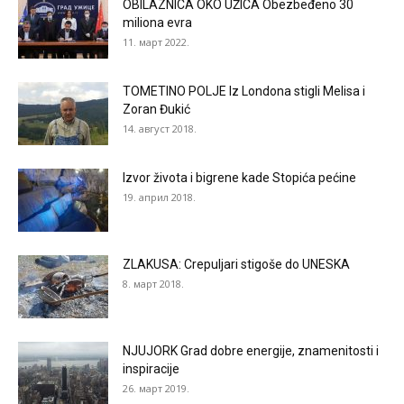
OBILAZNICA OKO UŽICA Obezbeđeno 30
miliona evra
11. март 2022.
TOMETINO POLJE Iz Londona stigli Melisa i
Zoran Đukić
14. август 2018.
Izvor života i bigrene kade Stopića pećine
19. април 2018.
ZLAKUSA: Crepuljari stigoše do UNESKA
8. март 2018.
NJUJORK Grad dobre energije, znamenitosti i
inspiracije
26. март 2019.