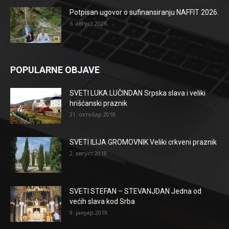
Potpisan ugovor o sufinansiranju NAFFIT 2026.
6. август 2026.
POPULARNE OBJAVE
SVETI LUKA LUČINDAN Srpska slava i veliki
hrišćanski praznik
31. октобар 2018.
SVETI ILIJA GROMOVNIK Veliki crkveni praznik
2. август 2018.
SVETI STEFAN – STEVANJDAN Jedna od
većih slava kod Srba
9. јануар 2019.