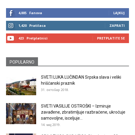
4,885
Fanova
LAJKUJ
1,420
Pratilaca
ZAPRATI
423
Pretplatnici
PRETPLATITE SE
POPULARNO
SVETI LUKA LUČINDAN Srpska slava i veliki
hrišćanski praznik
31. октобар 2018.
SVETI VASILIJE OSTROŠKI – Izmiruje
zavađene, zbratimljuje razbraćene, ukroćuje
samovoljne, isceljuje...
14. мај 2019.