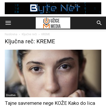
Naslovna
Ključne reči
KREME
Ključna reč: KREME
Društvo
Tajne savremene nege KOŽE Kako do lica