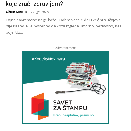
koje zrači zdravljem?
Užice Media
-
27. јул 2025.
Tajne savremene nege kože - Dobra vest je da u većini slučajeva
nije kasno. Nije potrebno da koža izgleda umorno, beživotno, bez
boje. Uz...
- Advertisement -