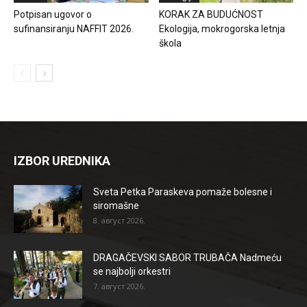
Potpisan ugovor o
KORAK ZA BUDUĆNOST
sufinansiranju NAFFIT 2026.
Ekologija, mokrogorska letnja
škola
IZBOR UREDNIKA
Sveta Petka Paraskeva pomaže bolesne i
siromašne
8. август 2026.
DRAGAČEVSKI SABOR TRUBAČA Nadmeću
se najbolji orkestri
7. август 2026.