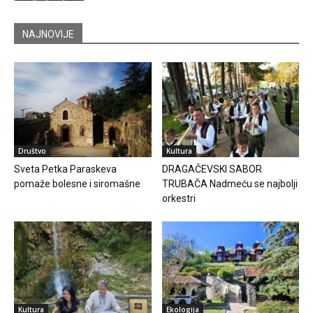
NAJNOVIJE
Društvo
Kultura
Sveta Petka Paraskeva
DRAGAČEVSKI SABOR
pomaže bolesne i siromašne
TRUBAČA Nadmeću se najbolji
orkestri
Kultura
Ekologija