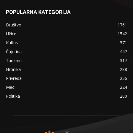
POPULARNA KATEGORIJA
Društvo
1761
Užice
1542
Kultura
571
Čajetina
447
Turizam
317
Hronika
288
Privreda
236
Mediji
224
Politika
200