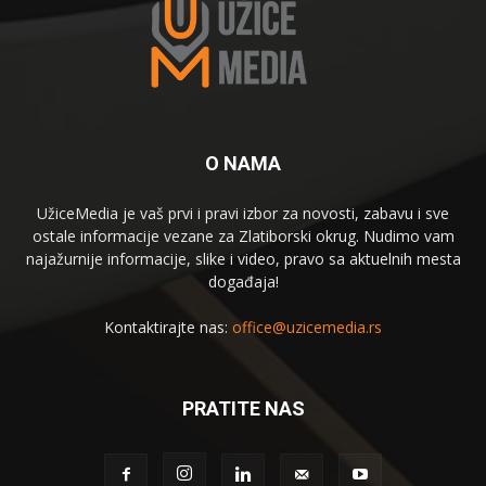
O NAMA
UžiceMedia je vaš prvi i pravi izbor za novosti, zabavu i sve
ostale informacije vezane za Zlatiborski okrug. Nudimo vam
najažurnije informacije, slike i video, pravo sa aktuelnih mesta
događaja!
Kontaktirajte nas:
office@uzicemedia.rs
PRATITE NAS