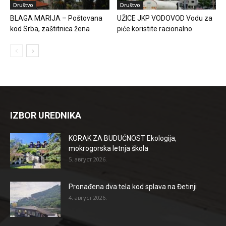
Društvo
Društvo
BLAGA MARIJA – Poštovana
UŽICE JKP VODOVOD Vodu za
kod Srba, zaštitnica žena
piće koristite racionalno
IZBOR UREDNIKA
KORAK ZA BUDUĆNOST Ekologija,
mokrogorska letnja škola
5. август 2026.
Pronađena dva tela kod splava na Đetinji
4. август 2026.