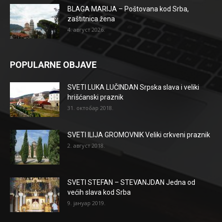
BLAGA MARIJA – Poštovana kod Srba,
zaštitnica žena
4. август 2026.
POPULARNE OBJAVE
SVETI LUKA LUČINDAN Srpska slava i veliki
hrišćanski praznik
31. октобар 2018.
SVETI ILIJA GROMOVNIK Veliki crkveni praznik
2. август 2018.
SVETI STEFAN – STEVANJDAN Jedna od
većih slava kod Srba
9. јануар 2019.