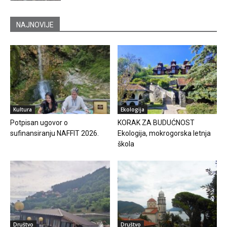
NAJNOVIJE
Kultura
Ekologija
Potpisan ugovor o
KORAK ZA BUDUĆNOST
sufinansiranju NAFFIT 2026.
Ekologija, mokrogorska letnja
škola
Društvo
Društvo