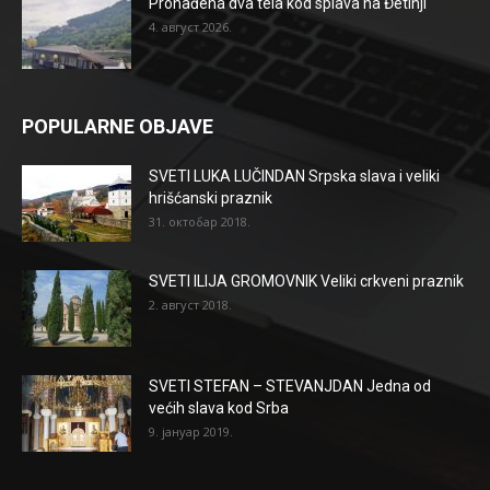
Pronađena dva tela kod splava na Đetinji
4. август 2026.
POPULARNE OBJAVE
SVETI LUKA LUČINDAN Srpska slava i veliki
hrišćanski praznik
31. октобар 2018.
SVETI ILIJA GROMOVNIK Veliki crkveni praznik
2. август 2018.
SVETI STEFAN – STEVANJDAN Jedna od
većih slava kod Srba
9. јануар 2019.