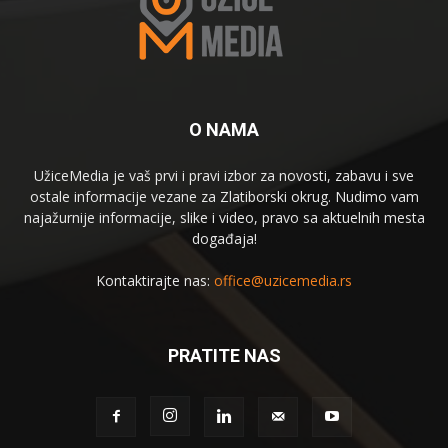
O NAMA
UžiceMedia je vaš prvi i pravi izbor za novosti, zabavu i sve
ostale informacije vezane za Zlatiborski okrug. Nudimo vam
najažurnije informacije, slike i video, pravo sa aktuelnih mesta
događaja!
Kontaktirajte nas:
office@uzicemedia.rs
PRATITE NAS