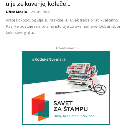
ulje za kuvanje, kolače…
Užice Media
-
24. мај 2026.
Vrste kokosovog ulja su različite, ali uvek treba birati kvalitetno.
Razlike postoje i ne biramo isto ulje za sve namene. Dobar izbor
kokosovog ulja...
- Advertisement -