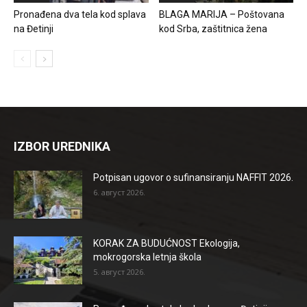
Pronađena dva tela kod splava
BLAGA MARIJA – Poštovana
na Đetinji
kod Srba, zaštitnica žena
IZBOR UREDNIKA
Potpisan ugovor o sufinansiranju NAFFIT 2026.
6. август 2026.
KORAK ZA BUDUĆNOST Ekologija,
mokrogorska letnja škola
5. август 2026.