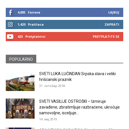
4,885
Fanova
LAJKUJ
1,420
Pratilaca
ZAPRATI
423
Pretplatnici
PRETPLATITE SE
POPULARNO
SVETI LUKA LUČINDAN Srpska slava i veliki
hrišćanski praznik
31. октобар 2018.
SVETI VASILIJE OSTROŠKI – Izmiruje
zavađene, zbratimljuje razbraćene, ukroćuje
samovoljne, isceljuje...
14. мај 2019.