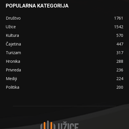
POPULARNA KATEGORIJA
Društvo
1761
Užice
1542
Kultura
570
Čajetina
447
Turizam
317
Hronika
288
Privreda
236
Mediji
224
Politika
200