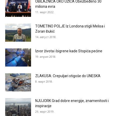
OBILAZNICA OKO UŽICA Obezbeđeno 30
miliona evra
11. март 2022.
TOMETINO POLJE Iz Londona stigli Melisa i
Zoran Đukić
14. август 2018.
Izvor života i bigrene kade Stopića pećine
19. април 2018.
ZLAKUSA: Crepuljari stigoše do UNESKA
8. март 2018.
NJUJORK Grad dobre energije, znamenitosti i
inspiracije
26. март 2019.