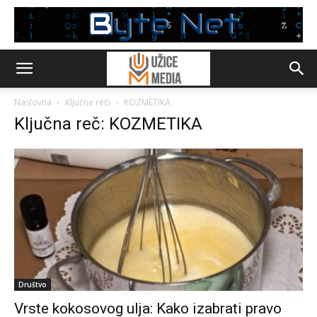
Naslovna
Ključne reči
KOZMETIKA
Ključna reč: KOZMETIKA
Društvo
Vrste kokosovog ulja: Kako izabrati pravo