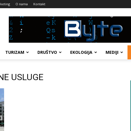
keting
O nama
Kontakt
TURIZAM
DRUŠTVO
EKOLOGIJA
MEDIJI
LNE USLUGE