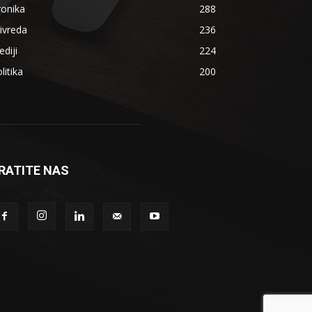
ronika
288
ivreda
236
diji
224
litika
200
RATITE NAS