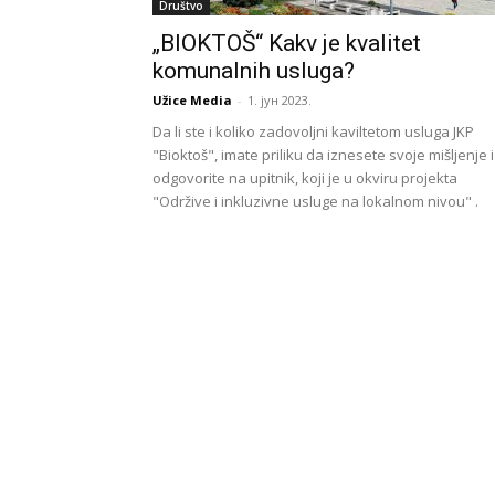
Društvo
„BIOKTOŠ“ Kakv je kvalitet
komunalnih usluga?
Užice Media
-
1. јун 2023.
Da li ste i koliko zadovoljni kaviltetom usluga JKP
"Bioktoš", imate priliku da iznesete svoje mišljenje i
odgovorite na upitnik, koji je u okviru projekta
"Održive i inkluzivne usluge na lokalnom nivou" .