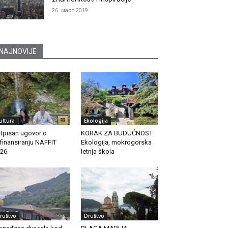
26. март 2019.
NAJNOVIJE
ultura
Ekologija
tpisan ugovor o
KORAK ZA BUDUĆNOST
finansiranju NAFFIT
Ekologija, mokrogorska
26.
letnja škola
ruštvo
Društvo