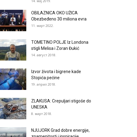
14. мај 2019.
OBILAZNICA OKO UŽICA
Obezbeđeno 30 miliona evra
11. март 2022.
TOMETINO POLJE Iz Londona
stigli Melisa i Zoran Đukić
14. август 2018.
Izvor života i bigrene kade
Stopića pećine
19. април 2018.
ZLAKUSA: Crepuljari stigoše do
UNESKA
8. март 2018.
NJUJORK Grad dobre energije,
znamenitosti i inspiracije