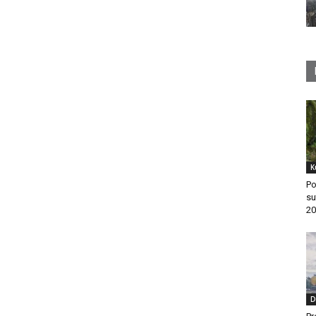
K
Po
su
20
D