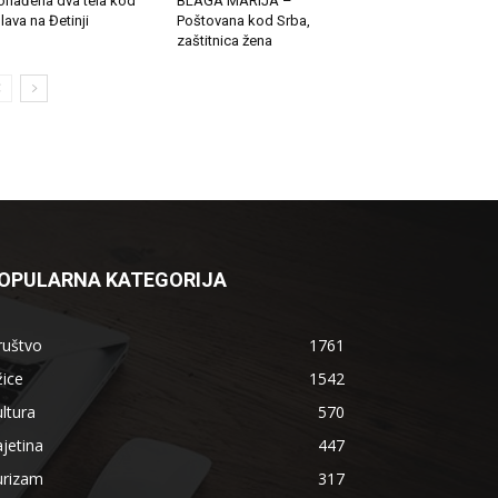
onađena dva tela kod
BLAGA MARIJA –
lava na Đetinji
Poštovana kod Srba,
zaštitnica žena
OPULARNA KATEGORIJA
ruštvo
1761
ice
1542
ltura
570
jetina
447
urizam
317