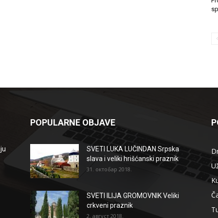
Pr
sp
POPULARNE OBJAVE
P
ju
SVETI LUKA LUČINDAN Srpska
D
slava i veliki hrišćanski praznik
Už
31. октобар 2018.
Ku
Ča
SVETI ILIJA GROMOVNIK Veliki
crkveni praznik
T
2. август 2018.