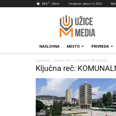
C
34.3
Четвртак, август 6, 2026
Mar
Užice
UžiceMedia
NASLOVNA
MESTO
PRIVREDA
Naslovna
Ključne reči
KOMUNALNE USLUGE
Ključna reč: KOMUNA