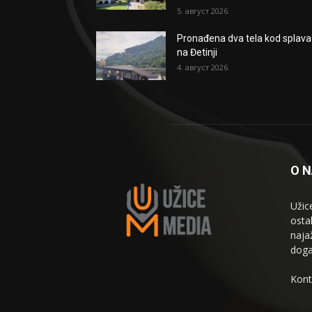
5. август 2026.
Pronađena dva tela kod splava
na Đetinji
4. август 2026.
O 
Užic
osta
naja
doga
Kont