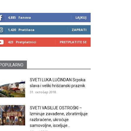
4,885
Fanova
LAJKUJ
1,420
Pratilaca
ZAPRATI
423
Pretplatnici
PRETPLATITE SE
POPULARNO
SVETI LUKA LUČINDAN Srpska
slava i veliki hrišćanski praznik
31. октобар 2018.
SVETI VASILIJE OSTROŠKI –
Izmiruje zavađene, zbratimljuje
razbraćene, ukroćuje
samovoljne, isceljuje...