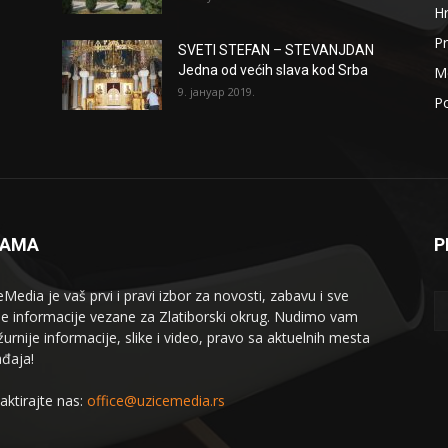
H
Pr
SVETI STEFAN – STEVANJDAN
Jedna od većih slava kod Srba
Me
9. јануар 2019.
Po
NAMA
P
eMedia je vaš prvi i pravi izbor za novosti, zabavu i sve
le informacije vezane za Zlatiborski okrug. Nudimo vam
žurnije informacije, slike i video, pravo sa aktuelnih mesta
đaja!
aktirajte nas:
office@uzicemedia.rs