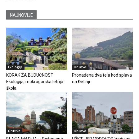
NAJNOVIJE
Ekologija
Društvo
KORAK ZA BUDUĆNOST
Pronađena dva tela kod splava
Ekologija, mokrogorska letnja
na Đetinji
škola
Društvo
Društvo
BLAGA MARIJA – Poštovana
UŽICE JKP VODOVOD Vodu za