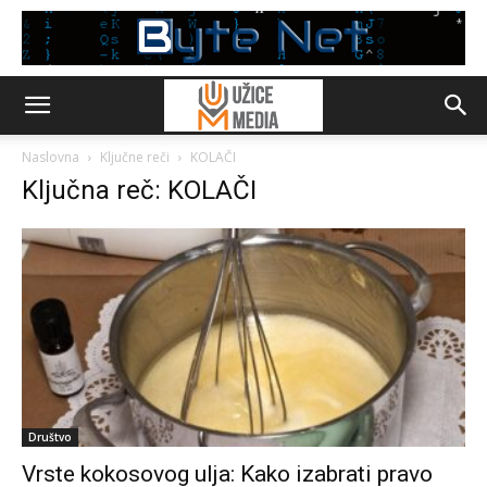
Naslovna
Ključne reči
KOLAČI
Ključna reč: KOLAČI
Društvo
Vrste kokosovog ulja: Kako izabrati pravo