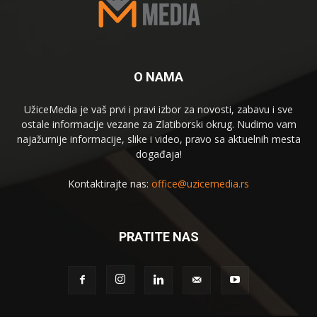
O NAMA
UžiceMedia je vaš prvi i pravi izbor za novosti, zabavu i sve
ostale informacije vezane za Zlatiborski okrug. Nudimo vam
najažurnije informacije, slike i video, pravo sa aktuelnih mesta
događaja!
Kontaktirajte nas:
office@uzicemedia.rs
PRATITE NAS