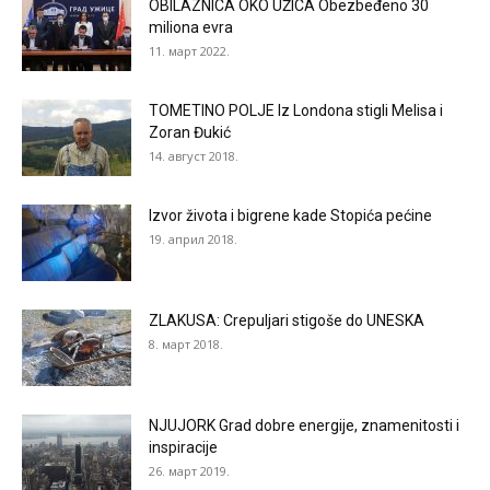
OBILAZNICA OKO UŽICA Obezbeđeno 30
miliona evra
11. март 2022.
TOMETINO POLJE Iz Londona stigli Melisa i
Zoran Đukić
14. август 2018.
Izvor života i bigrene kade Stopića pećine
19. април 2018.
ZLAKUSA: Crepuljari stigoše do UNESKA
8. март 2018.
NJUJORK Grad dobre energije, znamenitosti i
inspiracije
26. март 2019.