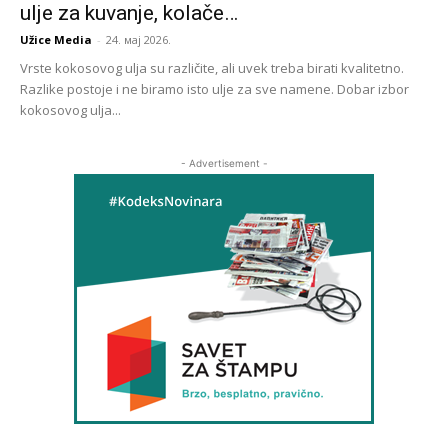
ulje za kuvanje, kolače…
Užice Media
-
24. мај 2026.
Vrste kokosovog ulja su različite, ali uvek treba birati kvalitetno.
Razlike postoje i ne biramo isto ulje za sve namene. Dobar izbor
kokosovog ulja...
- Advertisement -