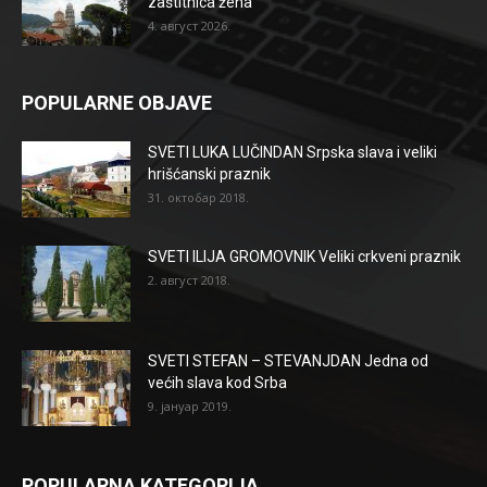
zaštitnica žena
4. август 2026.
POPULARNE OBJAVE
SVETI LUKA LUČINDAN Srpska slava i veliki
hrišćanski praznik
31. октобар 2018.
SVETI ILIJA GROMOVNIK Veliki crkveni praznik
2. август 2018.
SVETI STEFAN – STEVANJDAN Jedna od
većih slava kod Srba
9. јануар 2019.
POPULARNA KATEGORIJA