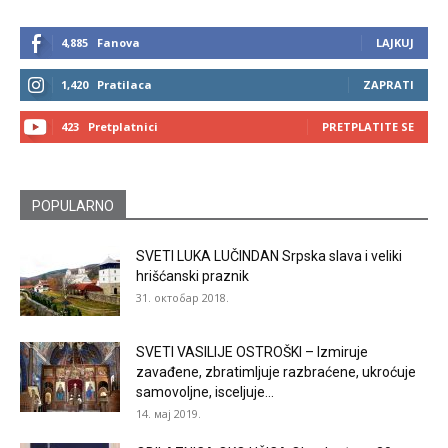
4,885
Fanova
LAJKUJ
1,420
Pratilaca
ZAPRATI
423
Pretplatnici
PRETPLATITE SE
POPULARNO
SVETI LUKA LUČINDAN Srpska slava i veliki
hrišćanski praznik
31. октобар 2018.
SVETI VASILIJE OSTROŠKI – Izmiruje
zavađene, zbratimljuje razbraćene, ukroćuje
samovoljne, isceljuje...
14. мај 2019.