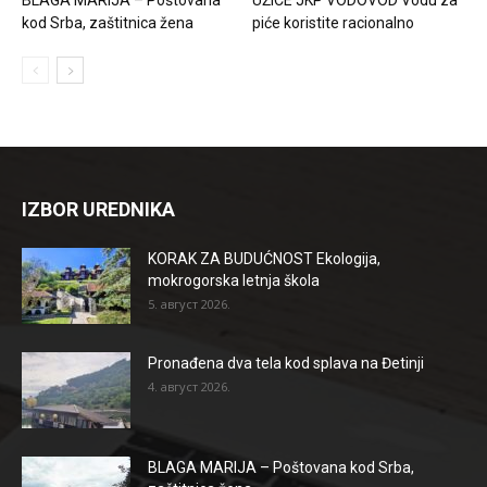
kod Srba, zaštitnica žena
piće koristite racionalno
IZBOR UREDNIKA
KORAK ZA BUDUĆNOST Ekologija,
mokrogorska letnja škola
5. август 2026.
Pronađena dva tela kod splava na Đetinji
4. август 2026.
BLAGA MARIJA – Poštovana kod Srba,