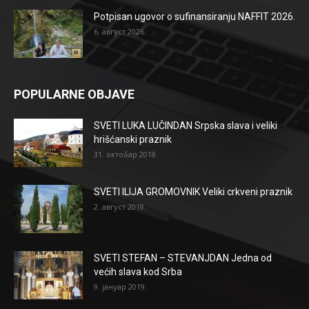
Potpisan ugovor o sufinansiranju NAFFIT 2026.
6. август 2026.
POPULARNE OBJAVE
SVETI LUKA LUČINDAN Srpska slava i veliki
hrišćanski praznik
31. октобар 2018.
SVETI ILIJA GROMOVNIK Veliki crkveni praznik
2. август 2018.
SVETI STEFAN – STEVANJDAN Jedna od
većih slava kod Srba
9. јануар 2019.