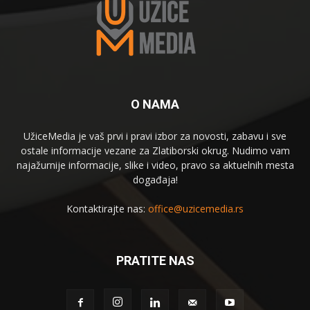
O NAMA
UžiceMedia je vaš prvi i pravi izbor za novosti, zabavu i sve
ostale informacije vezane za Zlatiborski okrug. Nudimo vam
najažurnije informacije, slike i video, pravo sa aktuelnih mesta
događaja!
Kontaktirajte nas:
office@uzicemedia.rs
PRATITE NAS