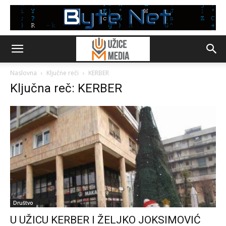
Naslovna
Ključne reči
KERBER
Ključna reč: KERBER
Društvo
U UŽICU KERBER I ŽELJKO JOKSIMOVIĆ