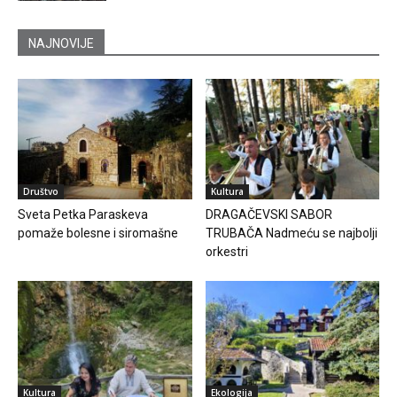
NAJNOVIJE
Društvo
Kultura
Sveta Petka Paraskeva
DRAGAČEVSKI SABOR
pomaže bolesne i siromašne
TRUBAČA Nadmeću se najbolji
orkestri
Kultura
Ekologija