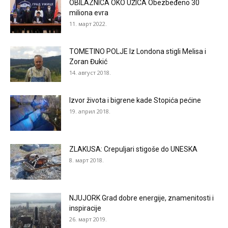
OBILAZNICA OKO UŽICA Obezbeđeno 30
miliona evra
11. март 2022.
TOMETINO POLJE Iz Londona stigli Melisa i
Zoran Đukić
14. август 2018.
Izvor života i bigrene kade Stopića pećine
19. април 2018.
ZLAKUSA: Crepuljari stigoše do UNESKA
8. март 2018.
NJUJORK Grad dobre energije, znamenitosti i
inspiracije
26. март 2019.