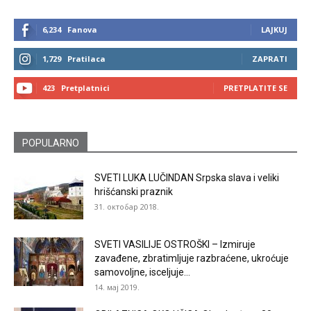
6,234
Fanova
LAJKUJ
1,729
Pratilaca
ZAPRATI
423
Pretplatnici
PRETPLATITE SE
POPULARNO
SVETI LUKA LUČINDAN Srpska slava i veliki
hrišćanski praznik
31. октобар 2018.
SVETI VASILIJE OSTROŠKI – Izmiruje
zavađene, zbratimljuje razbraćene, ukroćuje
samovoljne, isceljuje...
14. мај 2019.