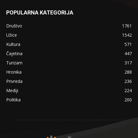
POPULARNA KATEGORIJA
Društvo
1761
Užice
1542
Kultura
571
Čajetina
447
Turizam
317
Hronika
288
Privreda
236
Mediji
224
Politika
200