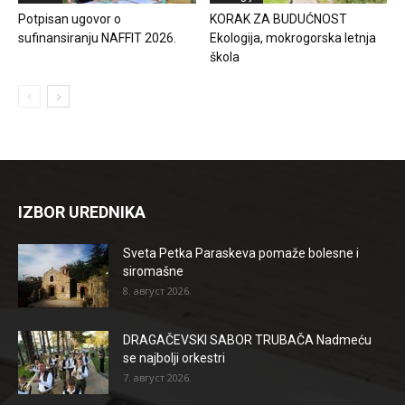
Potpisan ugovor o
KORAK ZA BUDUĆNOST
sufinansiranju NAFFIT 2026.
Ekologija, mokrogorska letnja
škola
IZBOR UREDNIKA
Sveta Petka Paraskeva pomaže bolesne i
siromašne
8. август 2026.
DRAGAČEVSKI SABOR TRUBAČA Nadmeću
se najbolji orkestri
7. август 2026.