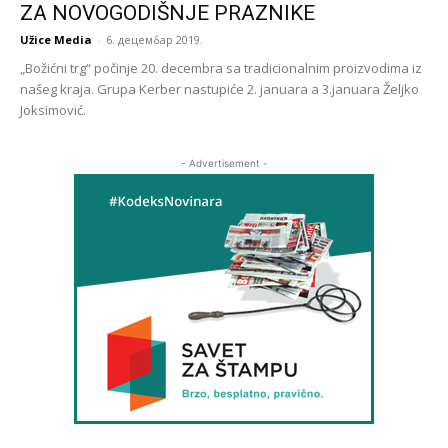
ZA NOVOGODIŠNJE PRAZNIKE
Užice Media
-
6. децембар 2019.
„Božićni trg“ počinje 20. decembra sa tradicionalnim proizvodima iz
našeg kraja. Grupa Kerber nastupiće 2. januara a 3.januara Željko
Joksimović.
- Advertisement -