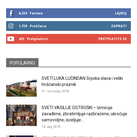
6,234
Fanova
LAJKUJ
1,729
Pratilaca
ZAPRATI
423
Pretplatnici
PRETPLATITE SE
POPULARNO
SVETI LUKA LUČINDAN Srpska slava i veliki
hrišćanski praznik
31. октобар 2018.
SVETI VASILIJE OSTROŠKI – Izmiruje
zavađene, zbratimljuje razbraćene, ukroćuje
samovoljne, isceljuje...
14. мај 2019.