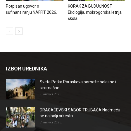
Potpisan ugovor o
KORAK ZA BUDUĆNOST
sufinansiranju NAFFIT 2026.
Ekologija, mokrogorska letnja
škola
IZBOR UREDNIKA
Sveta Petka Paraskeva pomaže bolesne i
siromašne
8. август 2026.
DRAGAČEVSKI SABOR TRUBAČA Nadmeću
se najbolji orkestri
7. август 2026.