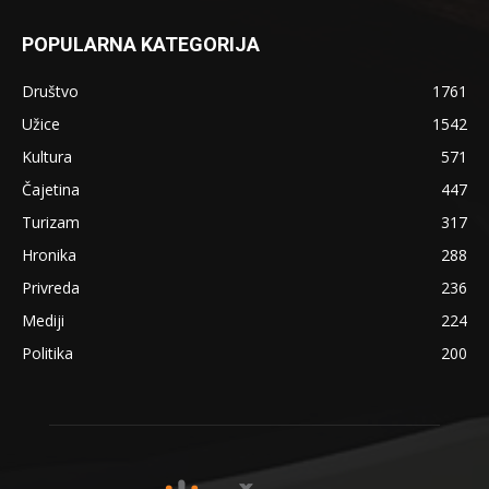
POPULARNA KATEGORIJA
Društvo
1761
Užice
1542
Kultura
571
Čajetina
447
Turizam
317
Hronika
288
Privreda
236
Mediji
224
Politika
200