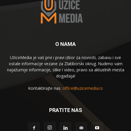
O NAMA
UžiceMedia je vaš prvi i pravi izbor za novosti, zabavu i sve
ostale informacije vezane za Zlatiborski okrug. Nudimo vam
najažurnije informacije, slike i video, pravo sa aktuelnih mesta
događaja!
Kontaktirajte nas:
office@uzicemedia.rs
PRATITE NAS