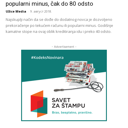
popularni minus, čak do 80 odsto
Užice Media
-
9. август 2018.
Najskuplji način da se dođe do dodatnog novca je dozvoljeno
prekoračenje po tekućem računu ili popularni minus. Godišnje
kamatne stope na ovaj oblik kreditiranja idu i preko 40 odsto.
- Advertisement -