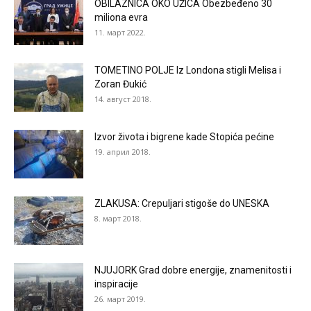
OBILAZNICA OKO UŽICA Obezbeđeno 30
miliona evra
11. март 2022.
TOMETINO POLJE Iz Londona stigli Melisa i
Zoran Đukić
14. август 2018.
Izvor života i bigrene kade Stopića pećine
19. април 2018.
ZLAKUSA: Crepuljari stigoše do UNESKA
8. март 2018.
NJUJORK Grad dobre energije, znamenitosti i
inspiracije
26. март 2019.