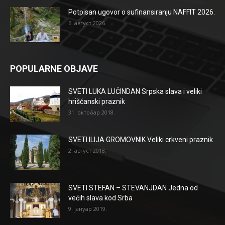
Potpisan ugovor o sufinansiranju NAFFIT 2026.
6. август 2026.
POPULARNE OBJAVE
SVETI LUKA LUČINDAN Srpska slava i veliki
hrišćanski praznik
31. октобар 2018.
SVETI ILIJA GROMOVNIK Veliki crkveni praznik
2. август 2018.
SVETI STEFAN – STEVANJDAN Jedna od
većih slava kod Srba
9. јануар 2019.