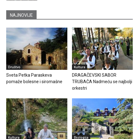
NAJNOVIJE
Društvo
Kultura
Sveta Petka Paraskeva
DRAGAČEVSKI SABOR
pomaže bolesne i siromašne
TRUBAČA Nadmeću se najbolji
orkestri
Kultura
Ekologija