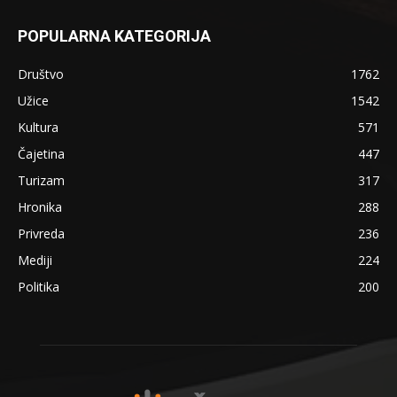
POPULARNA KATEGORIJA
Društvo
1762
Užice
1542
Kultura
571
Čajetina
447
Turizam
317
Hronika
288
Privreda
236
Mediji
224
Politika
200