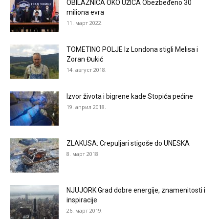
OBILAZNICA OKO UŽICA Obezbeđeno 30
miliona evra
11. март 2022.
TOMETINO POLJE Iz Londona stigli Melisa i
Zoran Đukić
14. август 2018.
Izvor života i bigrene kade Stopića pećine
19. април 2018.
ZLAKUSA: Crepuljari stigoše do UNESKA
8. март 2018.
NJUJORK Grad dobre energije, znamenitosti i
inspiracije
26. март 2019.