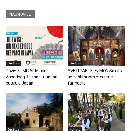
NAJNOVIJE
Društvo
Društvo
Poziv za MIRAI: Mladi
SVETI PANTELEJMON Smatra
Zapadnog Balkana u januaru
se zaštitnikom medicine i
putuju u Japan
farmacije
Društvo
Kultura