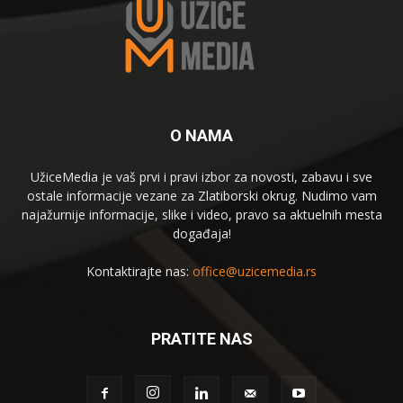
O NAMA
UžiceMedia je vaš prvi i pravi izbor za novosti, zabavu i sve
ostale informacije vezane za Zlatiborski okrug. Nudimo vam
najažurnije informacije, slike i video, pravo sa aktuelnih mesta
događaja!
Kontaktirajte nas:
office@uzicemedia.rs
PRATITE NAS