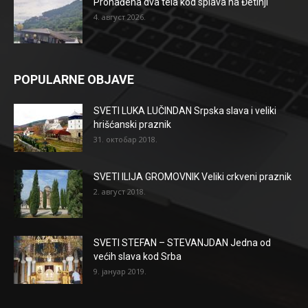
Pronađena dva tela kod splava na Đetinji
4. август 2026.
POPULARNE OBJAVE
SVETI LUKA LUČINDAN Srpska slava i veliki
hrišćanski praznik
31. октобар 2018.
SVETI ILIJA GROMOVNIK Veliki crkveni praznik
2. август 2018.
SVETI STEFAN – STEVANJDAN Jedna od
većih slava kod Srba
9. јануар 2019.