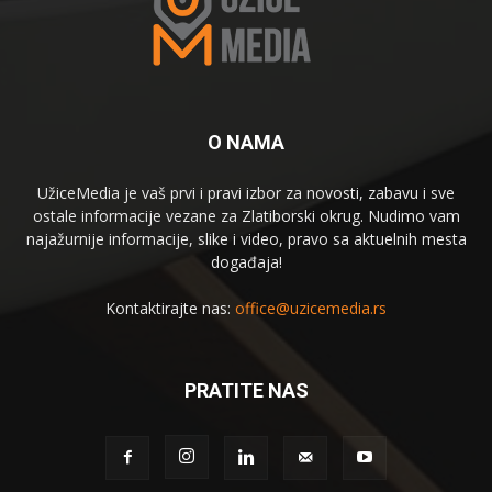
O NAMA
UžiceMedia je vaš prvi i pravi izbor za novosti, zabavu i sve
ostale informacije vezane za Zlatiborski okrug. Nudimo vam
najažurnije informacije, slike i video, pravo sa aktuelnih mesta
događaja!
Kontaktirajte nas:
office@uzicemedia.rs
PRATITE NAS