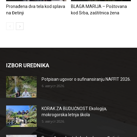
Pronađena dva tela kod splava
BLAGA MARIJA – Poštovana
na Đetinji
kod Srba, zaštitnica žena
IZBOR UREDNIKA
Potpisan ugovor o sufinansiranju NAFFIT 2026.
6. август 2026.
KORAK ZA BUDUĆNOST Ekologija,
mokrogorska letnja škola
5. август 2026.