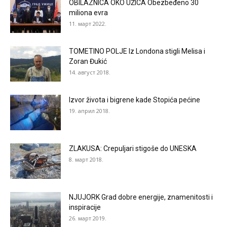
OBILAZNICA OKO UŽICA Obezbeđeno 30
miliona evra
11. март 2022.
TOMETINO POLJE Iz Londona stigli Melisa i
Zoran Đukić
14. август 2018.
Izvor života i bigrene kade Stopića pećine
19. април 2018.
ZLAKUSA: Crepuljari stigoše do UNESKA
8. март 2018.
NJUJORK Grad dobre energije, znamenitosti i
inspiracije
26. март 2019.