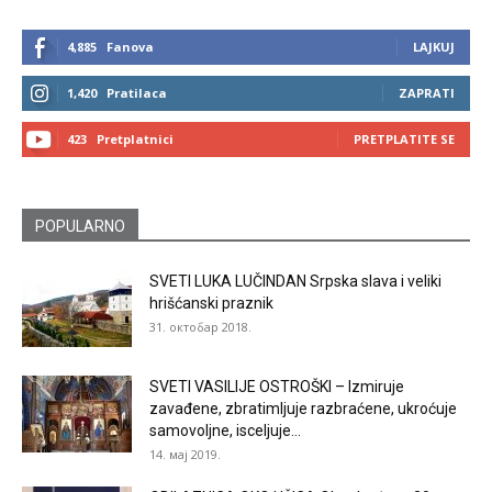
4,885
Fanova
LAJKUJ
1,420
Pratilaca
ZAPRATI
423
Pretplatnici
PRETPLATITE SE
POPULARNO
SVETI LUKA LUČINDAN Srpska slava i veliki
hrišćanski praznik
31. октобар 2018.
SVETI VASILIJE OSTROŠKI – Izmiruje
zavađene, zbratimljuje razbraćene, ukroćuje
samovoljne, isceljuje...
14. мај 2019.