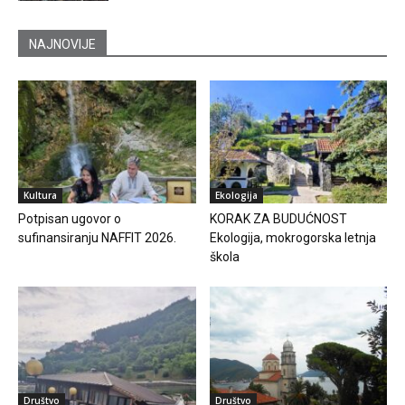
NAJNOVIJE
Kultura
Ekologija
Potpisan ugovor o
KORAK ZA BUDUĆNOST
sufinansiranju NAFFIT 2026.
Ekologija, mokrogorska letnja
škola
Društvo
Društvo