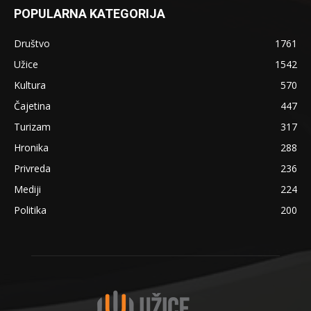
POPULARNA KATEGORIJA
Društvo
1761
Užice
1542
Kultura
570
Čajetina
447
Turizam
317
Hronika
288
Privreda
236
Mediji
224
Politika
200