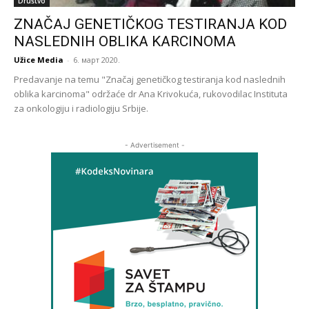
Društvo
ZNAČAJ GENETIČKOG TESTIRANJA KOD
NASLEDNIH OBLIKA KARCINOMA
Užice Media
-
6. март 2020.
Predavanje na temu "Značaj genetičkog testiranja kod naslednih
oblika karcinoma" održaće dr Ana Krivokuća, rukovodilac Instituta
za onkologiju i radiologiju Srbije.
- Advertisement -