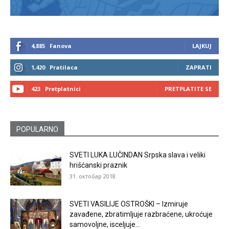
4,885
Fanova
LAJKUJ
1,420
Pratilaca
ZAPRATI
423
Pretplatnici
PRETPLATITE SE
POPULARNO
SVETI LUKA LUČINDAN Srpska slava i veliki
hrišćanski praznik
31. октобар 2018.
SVETI VASILIJE OSTROŠKI – Izmiruje
zavađene, zbratimljuje razbraćene, ukroćuje
samovoljne, isceljuje...