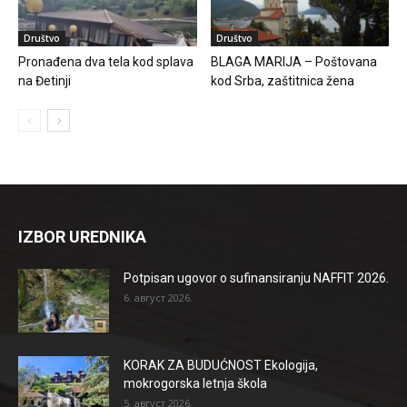
Društvo
Društvo
Pronađena dva tela kod splava
BLAGA MARIJA – Poštovana
na Đetinji
kod Srba, zaštitnica žena
IZBOR UREDNIKA
Potpisan ugovor o sufinansiranju NAFFIT 2026.
6. август 2026.
KORAK ZA BUDUĆNOST Ekologija,
mokrogorska letnja škola
5. август 2026.