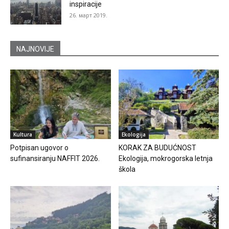
inspiracije
26. март 2019.
NAJNOVIJE
Kultura
Ekologija
Potpisan ugovor o
KORAK ZA BUDUĆNOST
sufinansiranju NAFFIT 2026.
Ekologija, mokrogorska letnja
škola