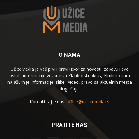
O NAMA
UžiceMedia je vaš prvi i pravi izbor za novosti, zabavu i sve
ostale informacije vezane za Zlatiborski okrug. Nudimo vam
najažurnije informacije, slike i video, pravo sa aktuelnih mesta
događaja!
Kontaktirajte nas:
office@uzicemedia.rs
PRATITE NAS