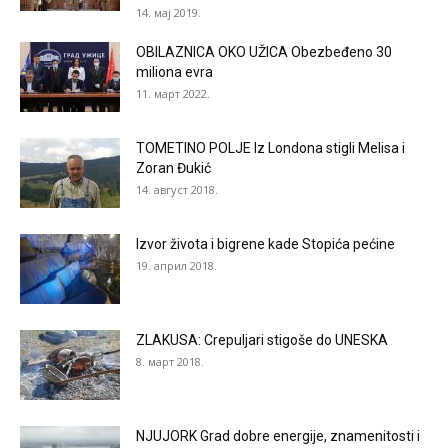
14. мај 2019.
OBILAZNICA OKO UŽICA Obezbeđeno 30
miliona evra
11. март 2022.
TOMETINO POLJE Iz Londona stigli Melisa i
Zoran Đukić
14. август 2018.
Izvor života i bigrene kade Stopića pećine
19. април 2018.
ZLAKUSA: Crepuljari stigoše do UNESKA
8. март 2018.
NJUJORK Grad dobre energije, znamenitosti i