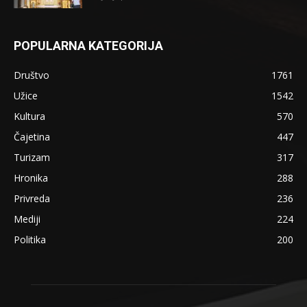
POPULARNA KATEGORIJA
Društvo
1761
Užice
1542
Kultura
570
Čajetina
447
Turizam
317
Hronika
288
Privreda
236
Mediji
224
Politika
200