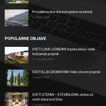
Pronađena dva tela kod splava na Đetinji
4. август 2026.
POPULARNE OBJAVE
SVETI LUKA LUČINDAN Srpska slava i veliki
hrišćanski praznik
31. октобар 2018.
SVETI ILIJA GROMOVNIK Veliki crkveni praznik
2. август 2018.
SVETI STEFAN – STEVANJDAN Jedna od
većih slava kod Srba
9. јануар 2019.