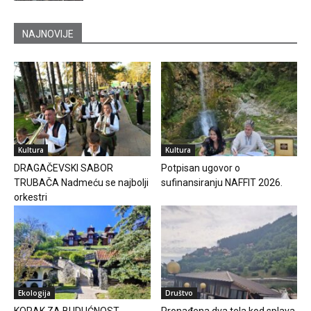
NAJNOVIJE
Kultura
Kultura
DRAGAČEVSKI SABOR
Potpisan ugovor o
TRUBAČA Nadmeću se najbolji
sufinansiranju NAFFIT 2026.
orkestri
Ekologija
Društvo
KORAK ZA BUDUĆNOST
Pronađena dva tela kod splava