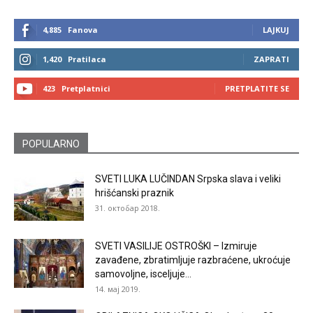
4,885
Fanova
LAJKUJ
1,420
Pratilaca
ZAPRATI
423
Pretplatnici
PRETPLATITE SE
POPULARNO
SVETI LUKA LUČINDAN Srpska slava i veliki
hrišćanski praznik
31. октобар 2018.
SVETI VASILIJE OSTROŠKI – Izmiruje
zavađene, zbratimljuje razbraćene, ukroćuje
samovoljne, isceljuje...
14. мај 2019.