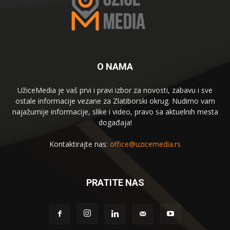
O NAMA
UžiceMedia je vaš prvi i pravi izbor za novosti, zabavu i sve
ostale informacije vezane za Zlatiborski okrug. Nudimo vam
najažurnije informacije, slike i video, pravo sa aktuelnih mesta
događaja!
Kontaktirajte nas:
office@uzicemedia.rs
PRATITE NAS