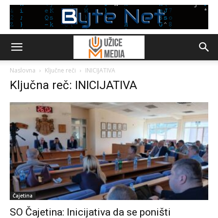
Naslovna
Ključne reči
INICIJATIVA
Ključna reč: INICIJATIVA
Čajetina
SO Čajetina: Inicijativa da se poništi