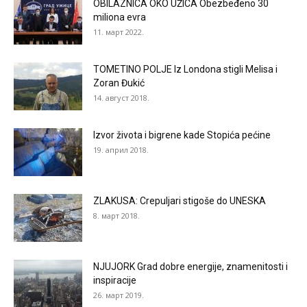
OBILAZNICA OKO UŽICA Obezbeđeno 30
miliona evra
11. март 2022.
TOMETINO POLJE Iz Londona stigli Melisa i
Zoran Đukić
14. август 2018.
Izvor života i bigrene kade Stopića pećine
19. април 2018.
ZLAKUSA: Crepuljari stigoše do UNESKA
8. март 2018.
NJUJORK Grad dobre energije, znamenitosti i
inspiracije
26. март 2019.