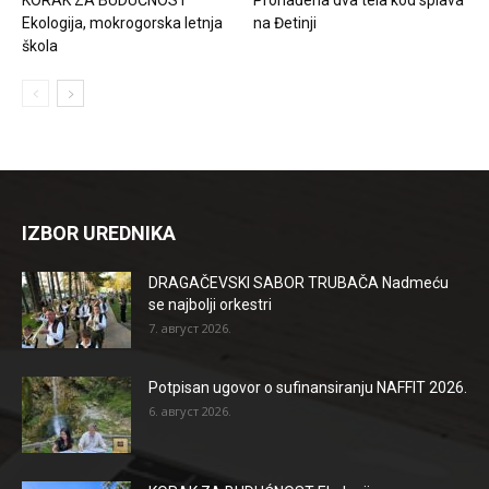
Ekologija, mokrogorska letnja
na Đetinji
škola
IZBOR UREDNIKA
DRAGAČEVSKI SABOR TRUBAČA Nadmeću
se najbolji orkestri
7. август 2026.
Potpisan ugovor o sufinansiranju NAFFIT 2026.
6. август 2026.