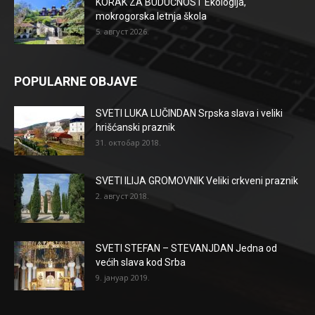
KORAK ZA BUDUĆNOST Ekologija,
mokrogorska letnja škola
5. август 2026.
POPULARNE OBJAVE
SVETI LUKA LUČINDAN Srpska slava i veliki
hrišćanski praznik
31. октобар 2018.
SVETI ILIJA GROMOVNIK Veliki crkveni praznik
2. август 2018.
SVETI STEFAN – STEVANJDAN Jedna od
većih slava kod Srba
9. јануар 2019.