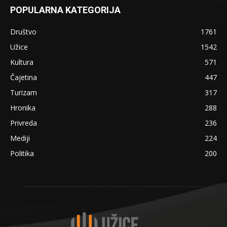
POPULARNA KATEGORIJA
Društvo
1761
Užice
1542
Kultura
571
Čajetina
447
Turizam
317
Hronika
288
Privreda
236
Mediji
224
Politika
200