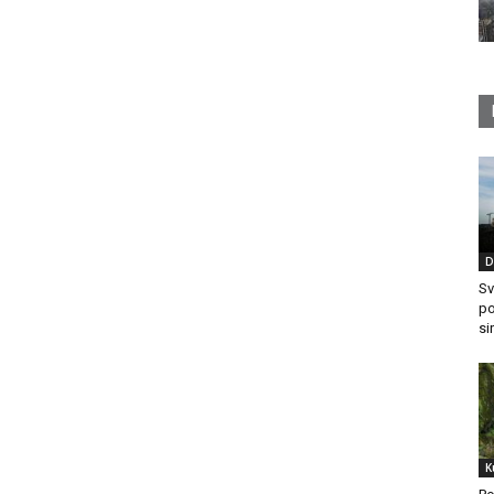
D
Sv
po
si
K