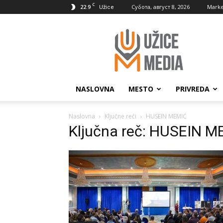
C
22.9
Субота, август 8, 2026
Marke
Užice
UžiceMedia
NASLOVNA
MESTO
PRIVREDA
Naslovna
Ključne reči
HUSEIN MEMIĆ
Ključna reč: HUSEIN M