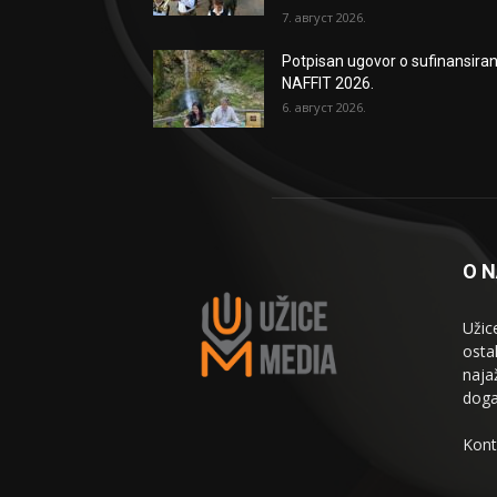
7. август 2026.
Potpisan ugovor o sufinansiran
NAFFIT 2026.
6. август 2026.
O 
Užic
osta
naja
doga
Kont