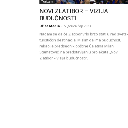
Turizam
NOVI ZLATIBOR – VIZIJA
BUDUĆNOSTI
Užice Media
-
5. децембар 2023.
Nadam se da će Zlatibor vrlo brzo stati u red svets
turističkih destinacija. Mislim da ima budućnost,
rekao je predsednik opštine Čajetina Milan
Stamatović, na predstavljanju projekata „Novi
Zlatibor – vizija budućnosti“.