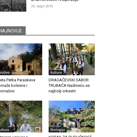
26. март 2019.
NAJNOVIJE
ruštvo
Kultura
eta Petka Paraskeva
DRAGAČEVSKI SABOR
maže bolesne i
TRUBAČA Nadmeću se
romašne
najbolji orkestri
ultura
Ekologija