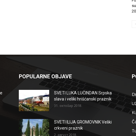
Po
su
20
POPULARNE OBJAVE
P
že
SVETI LUKA LUČINDAN Srpska
D
slava i veliki hrišćanski praznik
Už
31. октобар 2018.
Ku
Ča
SVETI ILIJA GROMOVNIK Veliki
crkveni praznik
T
2. август 2018.