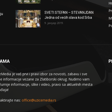
H
Pr
SVETI STEFAN – STEVANJDAN
ju
Jedna od većih slava kod Srba
Me
9. јануар 2019.
Po
NAMA
P
eMedia je vaš prvi i pravi izbor za novosti, zabavu i sve
le informacije vezane za Zlatiborski okrug. Nudimo vam
žurnije informacije, slike i video, pravo sa aktuelnih mesta
đaja!
aktirajte nas:
office@uzicemedia.rs