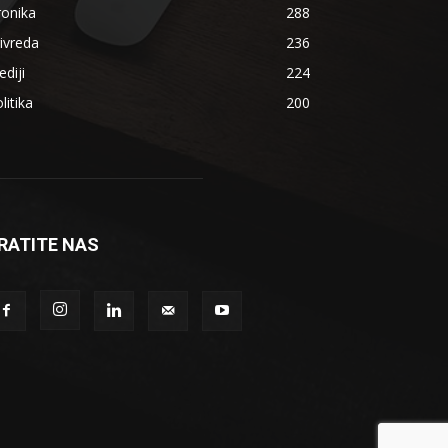
ronika
288
ivreda
236
diji
224
litika
200
RATITE NAS