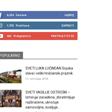
6,234
Fanova
LAJKUJ
1,729
Pratilaca
ZAPRATI
423
Pretplatnici
PRETPLATITE SE
POPULARNO
SVETI LUKA LUČINDAN Srpska
slava i veliki hrišćanski praznik
31. октобар 2018.
SVETI VASILIJE OSTROŠKI –
Izmiruje zavađene, zbratimljuje
razbraćene, ukroćuje
samovoljne, isceljuje...