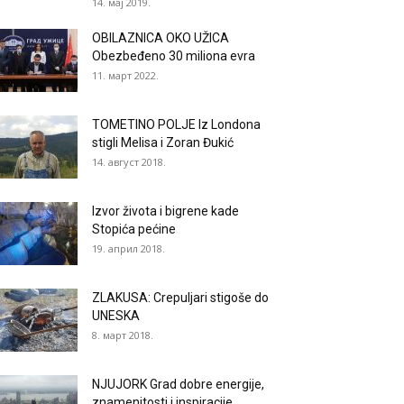
14. мај 2019.
OBILAZNICA OKO UŽICA
Obezbeđeno 30 miliona evra
11. март 2022.
TOMETINO POLJE Iz Londona
stigli Melisa i Zoran Đukić
14. август 2018.
Izvor života i bigrene kade
Stopića pećine
19. април 2018.
ZLAKUSA: Crepuljari stigoše do
UNESKA
8. март 2018.
NJUJORK Grad dobre energije,
znamenitosti i inspiracije