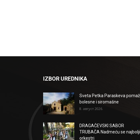
IZBOR UREDNIKA
Sveta Petka Paraskeva poma
bolesne i siromašne
8. август 2026.
DRAGAČEVSKI SABOR
TRUBAČA Nadmeću se najbolji
orkestri