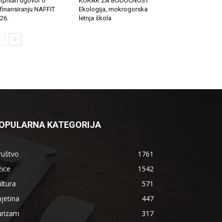
tpisan ugovor o
KORAK ZA BUDUĆNOST
finansiranju NAFFIT
Ekologija, mokrogorska
26.
letnja škola
OPULARNA KATEGORIJA
ruštvo
1761
ice
1542
ltura
571
jetina
447
urizam
317