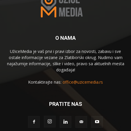
O NAMA
UžiceMedia je vaš prvi i pravi izbor za novosti, zabavu i sve
ostale informacije vezane za Zlatiborski okrug. Nudimo vam
najažurnije informacije, slike i video, pravo sa aktuelnih mesta
događaja!
Kontaktirajte nas:
office@uzicemedia.rs
PRATITE NAS