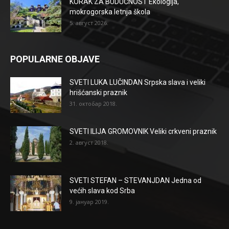
KORAK ZA BUDUĆNOST Ekologija,
mokrogorska letnja škola
5. август 2026.
POPULARNE OBJAVE
SVETI LUKA LUČINDAN Srpska slava i veliki
hrišćanski praznik
31. октобар 2018.
SVETI ILIJA GROMOVNIK Veliki crkveni praznik
2. август 2018.
SVETI STEFAN – STEVANJDAN Jedna od
većih slava kod Srba
9. јануар 2019.