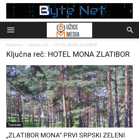
Naslovna
Ključne reči
HOTEL MONA ZLATIBOR
Ključna reč: HOTEL MONA ZLATIBOR
Turizam
„ZLATIBOR MONA“ PRVI SRPSKI ZELENI