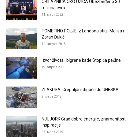
OBILAZNICA OKO UŽICA Obezbeđeno 30
miliona evra
11. март 2022.
TOMETINO POLJE Iz Londona stigli Melisa i
Zoran Đukić
14. август 2018.
Izvor života i bigrene kade Stopića pećine
19. април 2018.
ZLAKUSA: Crepuljari stigoše do UNESKA
8. март 2018.
NJUJORK Grad dobre energije, znamenitosti i
inspiracije
26. март 2019.