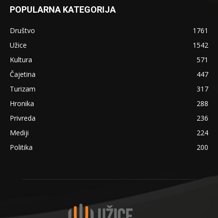
POPULARNA KATEGORIJA
Društvo
1761
Užice
1542
Kultura
571
Čajetina
447
Turizam
317
Hronika
288
Privreda
236
Mediji
224
Politika
200