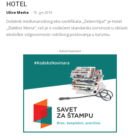
HOTEL
Užice Media
-
19. јун 2019.
Dobitnik međunarodnog eko-sertifikata „Zeleni ključ“ je Hotel
„Zlatibor Mona“, reč je o vodećem standardu izvrsnosti u oblasti
ekološke odgovornosti i održivog poslovanja u turizmu.
- Advertisement -