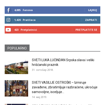
4,885
Fanova
LAJKUJ
1,420
Pratilaca
ZAPRATI
423
Pretplatnici
PRETPLATITE SE
POPULARNO
SVETI LUKA LUČINDAN Srpska slava i veliki
hrišćanski praznik
31. октобар 2018.
SVETI VASILIJE OSTROŠKI – Izmiruje
zavađene, zbratimljuje razbraćene, ukroćuje
samovoljne, isceljuje...
14. мај 2019.