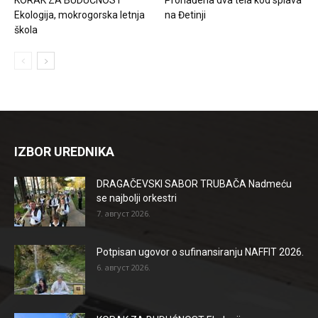
Ekologija, mokrogorska letnja
na Đetinji
škola
IZBOR UREDNIKA
DRAGAČEVSKI SABOR TRUBAČA Nadmeću
se najbolji orkestri
7. август 2026.
Potpisan ugovor o sufinansiranju NAFFIT 2026.
6. август 2026.