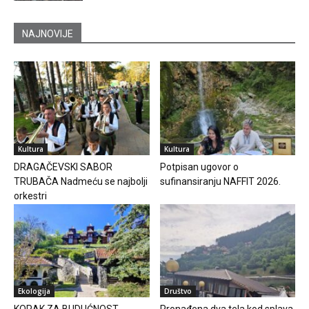
NAJNOVIJE
Kultura
Kultura
DRAGAČEVSKI SABOR
Potpisan ugovor o
TRUBAČA Nadmeću se najbolji
sufinansiranju NAFFIT 2026.
orkestri
Ekologija
Društvo
KORAK ZA BUDUĆNOST
Pronađena dva tela kod splava