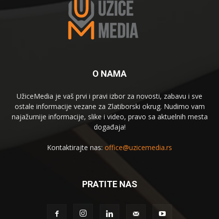
O NAMA
UžiceMedia je vaš prvi i pravi izbor za novosti, zabavu i sve
ostale informacije vezane za Zlatiborski okrug. Nudimo vam
najažurnije informacije, slike i video, pravo sa aktuelnih mesta
događaja!
Kontaktirajte nas:
office@uzicemedia.rs
PRATITE NAS