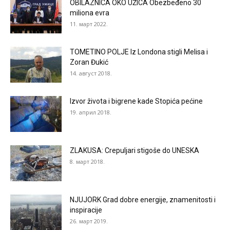
OBILAZNICA OKO UŽICA Obezbeđeno 30
miliona evra
11. март 2022.
TOMETINO POLJE Iz Londona stigli Melisa i
Zoran Đukić
14. август 2018.
Izvor života i bigrene kade Stopića pećine
19. април 2018.
ZLAKUSA: Crepuljari stigoše do UNESKA
8. март 2018.
NJUJORK Grad dobre energije, znamenitosti i
inspiracije
26. март 2019.