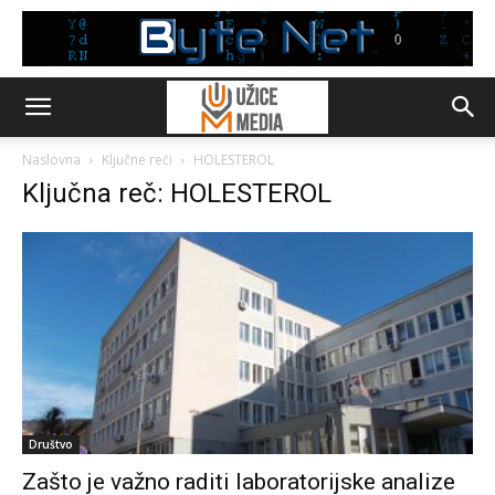
Naslovna
Ključne reči
HOLESTEROL
Ključna reč: HOLESTEROL
Društvo
Zašto je važno raditi laboratorijske analize