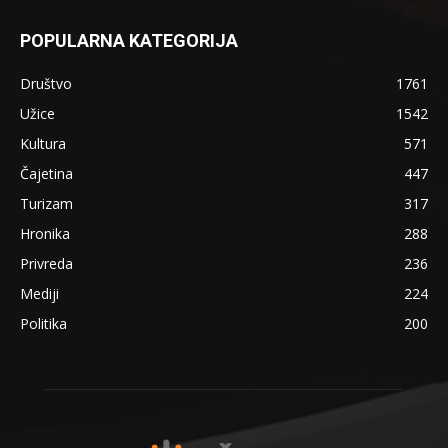
POPULARNA KATEGORIJA
Društvo
1761
Užice
1542
Kultura
571
Čajetina
447
Turizam
317
Hronika
288
Privreda
236
Mediji
224
Politika
200