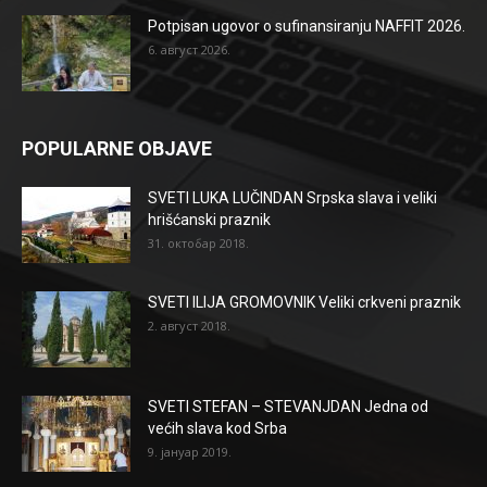
Potpisan ugovor o sufinansiranju NAFFIT 2026.
6. август 2026.
POPULARNE OBJAVE
SVETI LUKA LUČINDAN Srpska slava i veliki
hrišćanski praznik
31. октобар 2018.
SVETI ILIJA GROMOVNIK Veliki crkveni praznik
2. август 2018.
SVETI STEFAN – STEVANJDAN Jedna od
većih slava kod Srba
9. јануар 2019.