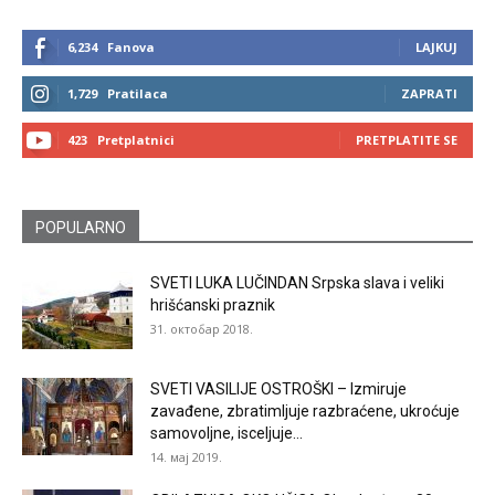
6,234
Fanova
LAJKUJ
1,729
Pratilaca
ZAPRATI
423
Pretplatnici
PRETPLATITE SE
POPULARNO
SVETI LUKA LUČINDAN Srpska slava i veliki
hrišćanski praznik
31. октобар 2018.
SVETI VASILIJE OSTROŠKI – Izmiruje
zavađene, zbratimljuje razbraćene, ukroćuje
samovoljne, isceljuje...
14. мај 2019.