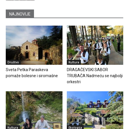
NAJNOVIJE
Društvo
Kultura
Sveta Petka Paraskeva
DRAGAČEVSKI SABOR
pomaže bolesne i siromašne
TRUBAČA Nadmeću se najbolji
orkestri
Kultura
Ekologija