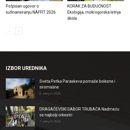
Potpisan ugovor o
KORAK ZA BUDUĆNOST
sufinansiranju NAFFIT 2026.
Ekologija, mokrogorska letnja
škola
IZBOR UREDNIKA
Sveta Petka Paraskeva pomaže bolesne i
siromašne
8. август 2026.
DRAGAČEVSKI SABOR TRUBAČA Nadmeću
se najbolji orkestri
7. август 2026.