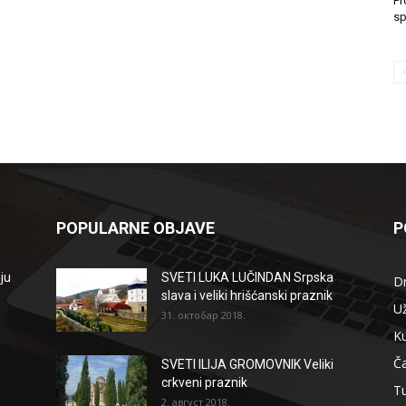
Pr
sp
POPULARNE OBJAVE
P
ju
SVETI LUKA LUČINDAN Srpska
D
slava i veliki hrišćanski praznik
Už
31. октобар 2018.
Ku
Ča
SVETI ILIJA GROMOVNIK Veliki
crkveni praznik
T
2. август 2018.