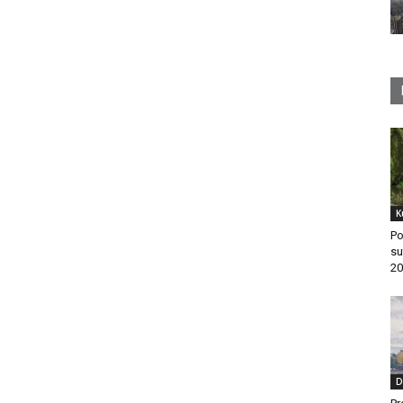
K
Po
su
20
D