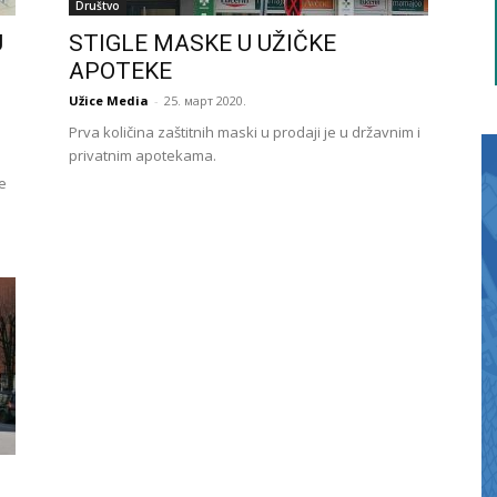
Društvo
U
STIGLE MASKE U UŽIČKE
APOTEKE
Užice Media
-
25. март 2020.
Prva količina zaštitnih maski u prodaji je u državnim i
privatnim apotekama.
le
M