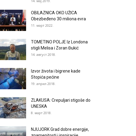
14. мај 2019.
OBILAZNICA OKO UŽICA
Obezbeđeno 30 miliona evra
11. март 2022.
TOMETINO POLJE Iz Londona
stigli Melisa i Zoran Đukić
14. август 2018.
Izvor života i bigrene kade
Stopića pećine
19. април 2018.
ZLAKUSA: Crepuljari stigoše do
UNESKA
8. март 2018.
NJUJORK Grad dobre energije,
znamenitosti i inspiracije