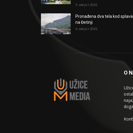
5. август 2026.
Pronađena dva tela kod splava
na Đetinji
4. август 2026.
O 
Užic
osta
naja
doga
Kont