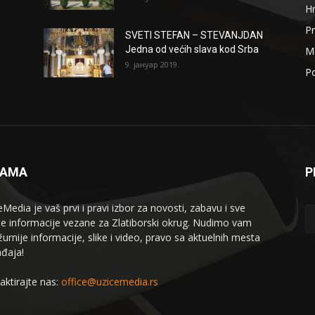
H
Pr
SVETI STEFAN – STEVANJDAN
Jedna od većih slava kod Srba
Me
9. јануар 2019.
Po
NAMA
P
eMedia je vaš prvi i pravi izbor za novosti, zabavu i sve
le informacije vezane za Zlatiborski okrug. Nudimo vam
žurnije informacije, slike i video, pravo sa aktuelnih mesta
đaja!
aktirajte nas:
office@uzicemedia.rs