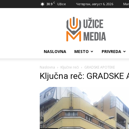
C
30.9
Четвртак, август 6, 2026
Mar
Užice
UžiceMedia
NASLOVNA
MESTO
PRIVREDA
Naslovna
Ključne reči
GRADSKE APOTEKE
Ključna reč: GRADSKE