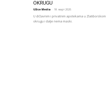
OKRUGU
Užice Media
-
18. март 2020.
U državnim i privatnim apotekama u Zlatiborskom
okrugu i dalje nema maski.