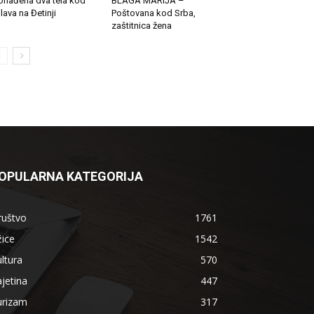
onađena dva tela kod
BLAGA MARIJA –
lava na Đetinji
Poštovana kod Srba,
zaštitnica žena
OPULARNA KATEGORIJA
ruštvo
1761
ice
1542
ltura
570
jetina
447
urizam
317