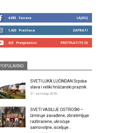
4,885
Fanova
LAJKUJ
1,420
Pratilaca
ZAPRATI
423
Pretplatnici
PRETPLATITE SE
POPULARNO
SVETI LUKA LUČINDAN Srpska
slava i veliki hrišćanski praznik
31. октобар 2018.
SVETI VASILIJE OSTROŠKI –
Izmiruje zavađene, zbratimljuje
razbraćene, ukroćuje
samovoljne, isceljuje...