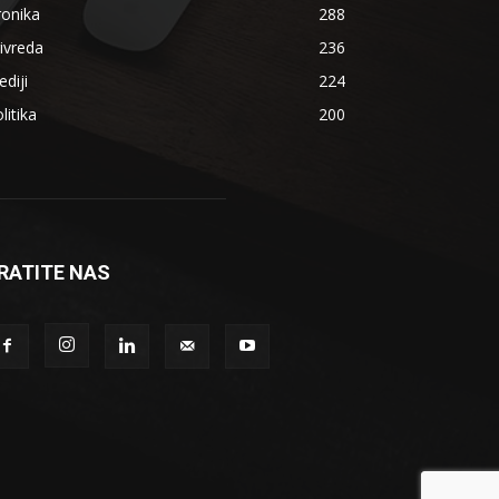
ronika
288
ivreda
236
diji
224
litika
200
RATITE NAS