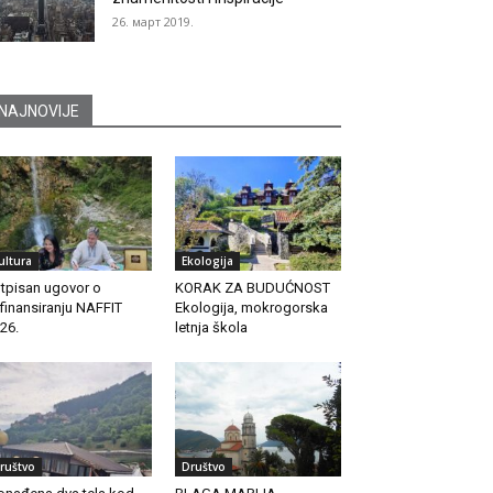
26. март 2019.
NAJNOVIJE
ultura
Ekologija
tpisan ugovor o
KORAK ZA BUDUĆNOST
finansiranju NAFFIT
Ekologija, mokrogorska
26.
letnja škola
ruštvo
Društvo