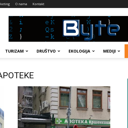
keting
O nama
Kontakt
TURIZAM
DRUŠTVO
EKOLOGIJA
MEDIJI
 APOTEKE