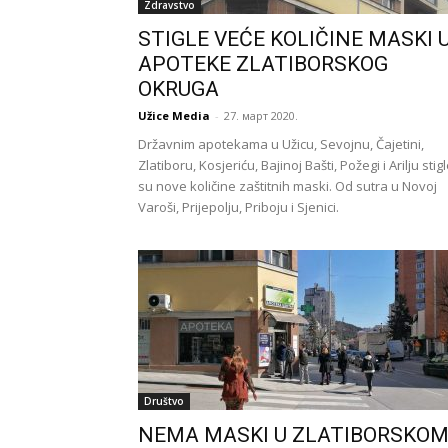
Zdravstvo
STIGLE VEĆE KOLIČINE MASKI 
APOTEKE ZLATIBORSKOG
OKRUGA
Užice Media
-
27. март 2020.
Državnim apotekama u Užicu, Sevojnu, Čajetini,
Zlatiboru, Kosjeriću, Bajinoj Bašti, Požegi i Arilju stig
su nove količine zaštitnih maski. Od sutra u Novoj
Varoši, Prijepolju, Priboju i Sjenici.
Društvo
NEMA MASKI U ZLATIBORSKO