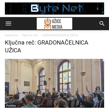
Naslovna
Ključne reči
GRADONAČELNICA UŽICA
Ključna reč: GRADONAČELNICA
UŽICA
Politika