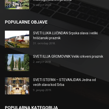
5. август 2026.
POPULARNE OBJAVE
SVETI LUKA LUČINDAN Srpska slava i veliki
hrišćanski praznik
31. октобар 2018.
SVETI ILIJA GROMOVNIK Veliki crkveni praznik
2. август 2018.
SVETI STEFAN – STEVANJDAN Jedna od
većih slava kod Srba
9. јануар 2019.
POPULARNA KATEGORIJA