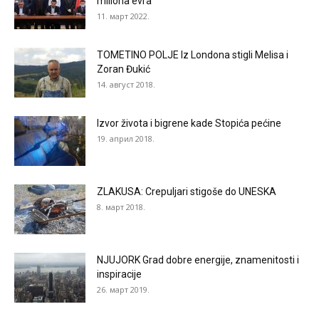
miliona evra
11. март 2022.
TOMETINO POLJE Iz Londona stigli Melisa i
Zoran Đukić
14. август 2018.
Izvor života i bigrene kade Stopića pećine
19. април 2018.
ZLAKUSA: Crepuljari stigoše do UNESKA
8. март 2018.
NJUJORK Grad dobre energije, znamenitosti i
inspiracije
26. март 2019.