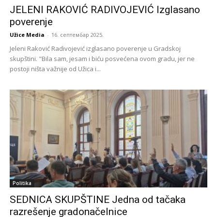
JELENI RAKOVIĆ RADIVOJEVIĆ Izglasano
poverenje
Užice Media
-
16. септембар 2025.
Jeleni Raković Radivojević izglasano poverenje u Gradskoj
skupštini. "Bila sam, jesam i biću posvećena ovom gradu, jer ne
postoji ništa važnije od Užica i...
Politika
SEDNICA SKUPŠTINE Jedna od tačaka
razrešenje gradonačelnice