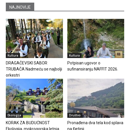
NAJNOVIJE
Kultura
Kultura
DRAGAČEVSKI SABOR
Potpisan ugovor o
TRUBAČA Nadmeću se najbolji
sufinansiranju NAFFIT 2026.
orkestri
Ekologija
Društvo
KORAK ZA BUDUĆNOST
Pronađena dva tela kod splava
Ekologija, mokrogorska letnja
na Đetinji