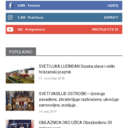
4,885
Fanova
LAJKUJ
1,420
Pratilaca
ZAPRATI
423
Pretplatnici
PRETPLATITE SE
POPULARNO
SVETI LUKA LUČINDAN Srpska slava i veliki
hrišćanski praznik
31. октобар 2018.
SVETI VASILIJE OSTROŠKI – Izmiruje
zavađene, zbratimljuje razbraćene, ukroćuje
samovoljne, isceljuje...
14. мај 2019.
OBILAZNICA OKO UŽICA Obezbeđeno 30