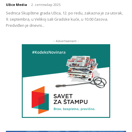
Užice Media
-
2. септембар 2025.
Sednica Skupštine grada Užica, 12. po redu, zakazna je za utorak,
9. septembra, u Velikoj sali Gradske kuće, u 10.00 časova.
Predviđen je dnevni...
- Advertisement -