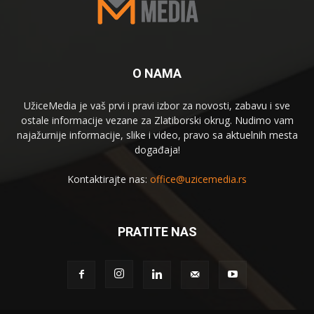
O NAMA
UžiceMedia je vaš prvi i pravi izbor za novosti, zabavu i sve
ostale informacije vezane za Zlatiborski okrug. Nudimo vam
najažurnije informacije, slike i video, pravo sa aktuelnih mesta
događaja!
Kontaktirajte nas:
office@uzicemedia.rs
PRATITE NAS