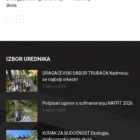
škola
IZBOR UREDNIKA
DRAGAČEVSKI SABOR TRUBAČA Nadmeću
se najbolji orkestri
7. август 2026.
Potpisan ugovor o sufinansiranju NAFFIT 2026.
6. август 2026.
KORAK ZA BUDUĆNOST Ekologija,
mokrogorska letnja škola