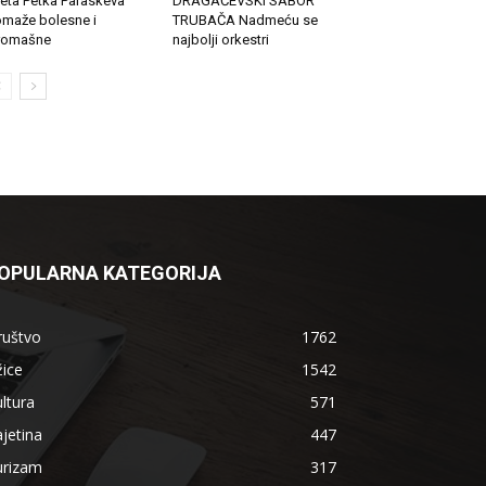
eta Petka Paraskeva
DRAGAČEVSKI SABOR
maže bolesne i
TRUBAČA Nadmeću se
romašne
najbolji orkestri
OPULARNA KATEGORIJA
ruštvo
1762
ice
1542
ltura
571
jetina
447
urizam
317