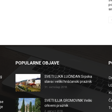
Sv
po
si
POPULARNE OBJAVE
P
og
SVETI LUKA LUČINDAN Srpska
D
slava i veliki hrišćanski praznik
Už
31. октобар 2018.
Ku
Ča
SVETI ILIJA GROMOVNIK Veliki
se
crkveni praznik
je
T
2. август 2018.