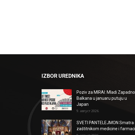
IZBOR UREDNIKA
Poziv za MIRAI: Mladi Zapadn
Balkana u januaru putuju u
Japan
9. август 2026.
SVETI PANTELEJMON Smatra 
zaštitnikom medicine i farmaci