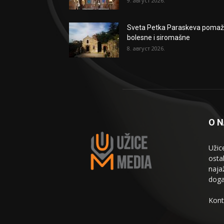
9. август 2026.
Sveta Petka Paraskeva poma
bolesne i siromašne
8. август 2026.
O 
Užic
osta
naja
doga
Kont