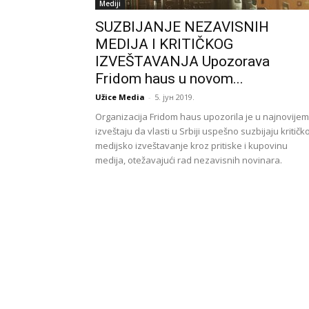
Mediji
SUZBIJANJE NEZAVISNIH
MEDIJA I KRITIČKOG
IZVEŠTAVANJA Upozorava
Fridom haus u novom...
Užice Media
-
5. јун 2019.
Organizacija Fridom haus upozorila je u najnovijem
izveštaju da vlasti u Srbiji uspešno suzbijaju kritičk
medijsko izveštavanje kroz pritiske i kupovinu
medija, otežavajući rad nezavisnih novinara.