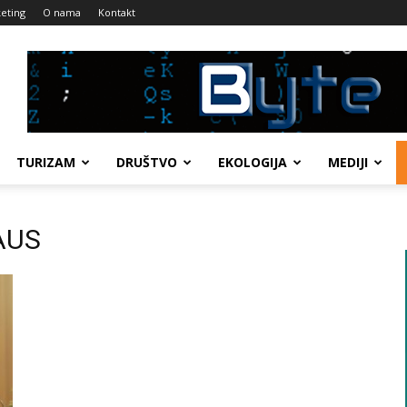
eting
O nama
Kontakt
TURIZAM
DRUŠTVO
EKOLOGIJA
MEDIJI
HAUS