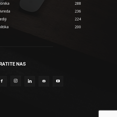
ronika
288
ivreda
236
diji
224
litika
200
RATITE NAS