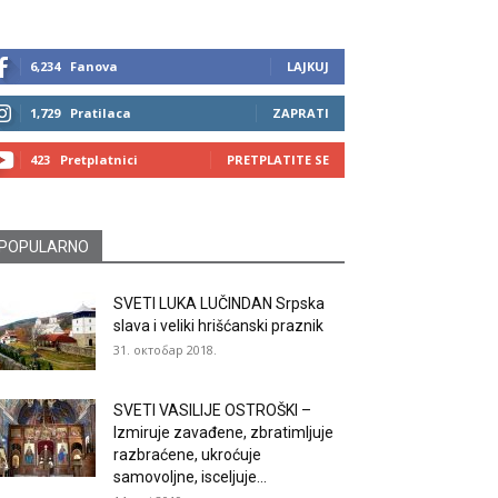
6,234
Fanova
LAJKUJ
1,729
Pratilaca
ZAPRATI
423
Pretplatnici
PRETPLATITE SE
POPULARNO
SVETI LUKA LUČINDAN Srpska
slava i veliki hrišćanski praznik
31. октобар 2018.
SVETI VASILIJE OSTROŠKI –
Izmiruje zavađene, zbratimljuje
razbraćene, ukroćuje
samovoljne, isceljuje...