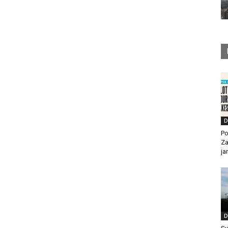
D
Po
Za
ja
D