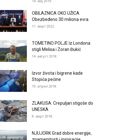
14. мај 2019.
OBILAZNICA OKO UŽICA
Obezbeđeno 30 miliona evra
11. март 2022.
TOMETINO POLJE Iz Londona
stigli Melisa i Zoran Đukić
14. август 2018.
Izvor života i bigrene kade
Stopića pećine
19. април 2018.
ZLAKUSA: Crepuljari stigoše do
UNESKA
8. март 2018.
NJUJORK Grad dobre energije,
znamenitosti i inspiracije