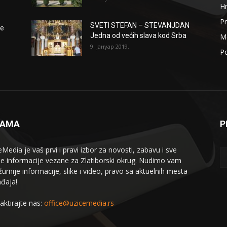
H
Pr
SVETI STEFAN – STEVANJDAN
že
Jedna od većih slava kod Srba
Me
9. јануар 2019.
Po
NAMA
P
eMedia je vaš prvi i pravi izbor za novosti, zabavu i sve
le informacije vezane za Zlatiborski okrug. Nudimo vam
žurnije informacije, slike i video, pravo sa aktuelnih mesta
đaja!
aktirajte nas:
office@uzicemedia.rs