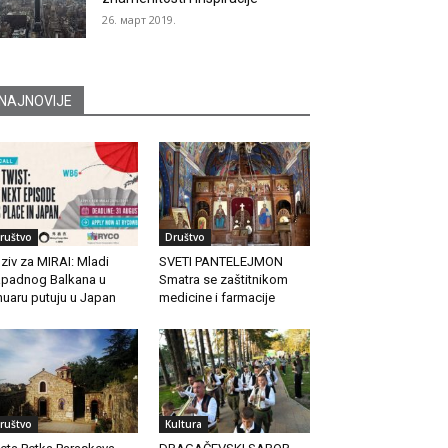
26. март 2019.
NAJNOVIJE
ruštvo
Društvo
ziv za MIRAI: Mladi
SVETI PANTELEJMON
padnog Balkana u
Smatra se zaštitnikom
nuaru putuju u Japan
medicine i farmacije
ruštvo
Kultura