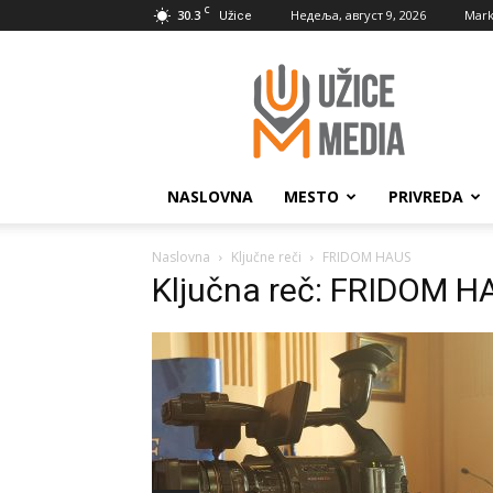
C
30.3
Недеља, август 9, 2026
Mark
Užice
UžiceMedia
NASLOVNA
MESTO
PRIVREDA
Naslovna
Ključne reči
FRIDOM HAUS
Ključna reč: FRIDOM 