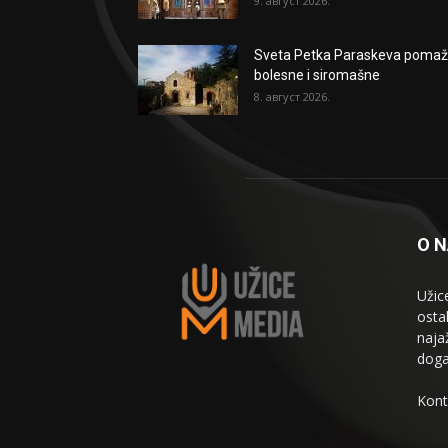
9. август 2026.
Sveta Petka Paraskeva poma
bolesne i siromašne
8. август 2026.
O 
Užic
osta
naja
doga
Kont