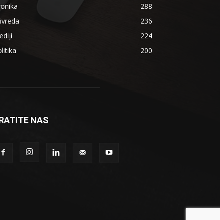
ronika
288
ivreda
236
diji
224
litika
200
RATITE NAS