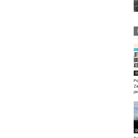
D
Po
Za
ja
D