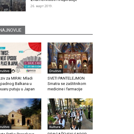
26. март 2019.
NAJNOVIJE
ruštvo
Društvo
ziv za MIRAI: Mladi
SVETI PANTELEJMON
padnog Balkana u
Smatra se zaštitnikom
nuaru putuju u Japan
medicine i farmacije
ruštvo
Kultura