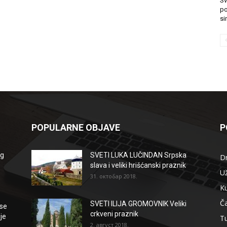
Sv
po
si
POPULARNE OBJAVE
P
og
SVETI LUKA LUČINDAN Srpska
D
slava i veliki hrišćanski praznik
Už
31. октобар 2018.
Ku
Ča
SVETI ILIJA GROMOVNIK Veliki
se
crkveni praznik
je
T
2. август 2018.