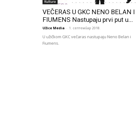
Kultura
VEČERAS U GKC NENO BELAN I
FIUMENS Nastupaju prvi put u...
Užice Media
-
1. септембар 2018.
U užičkom GKC večaras nastupaju Neno Belan i
Fiumens.