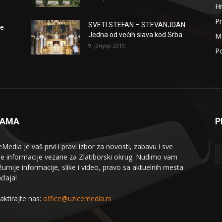
H
Pr
SVETI STEFAN – STEVANJDAN
že
Jedna od većih slava kod Srba
Me
9. јануар 2019.
Po
NAMA
P
eMedia je vaš prvi i pravi izbor za novosti, zabavu i sve
le informacije vezane za Zlatiborski okrug. Nudimo vam
žurnije informacije, slike i video, pravo sa aktuelnih mesta
đaja!
aktirajte nas:
office@uzicemedia.rs