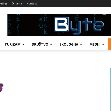
eting
O nama
Kontakt
TURIZAM
DRUŠTVO
EKOLOGIJA
MEDIJI