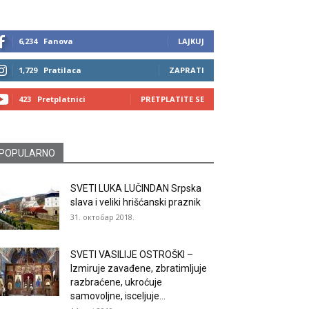
6,234
Fanova
LAJKUJ
1,729
Pratilaca
ZAPRATI
423
Pretplatnici
PRETPLATITE SE
POPULARNO
SVETI LUKA LUČINDAN Srpska
slava i veliki hrišćanski praznik
31. октобар 2018.
SVETI VASILIJE OSTROŠKI –
Izmiruje zavađene, zbratimljuje
razbraćene, ukroćuje
samovoljne, isceljuje...