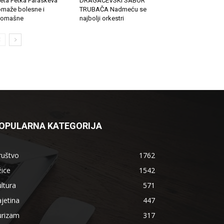
eta Petka Paraskeva
DRAGAČEVSKI SABOR
maže bolesne i
TRUBAČA Nadmeću se
romašne
najbolji orkestri
OPULARNA KATEGORIJA
ruštvo
1762
ice
1542
ltura
571
jetina
447
urizam
317