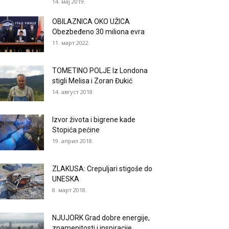
14. мај 2019.
OBILAZNICA OKO UŽICA
Obezbeđeno 30 miliona evra
11. март 2022.
TOMETINO POLJE Iz Londona
stigli Melisa i Zoran Đukić
14. август 2018.
Izvor života i bigrene kade
Stopića pećine
19. април 2018.
ZLAKUSA: Crepuljari stigoše do
UNESKA
8. март 2018.
NJUJORK Grad dobre energije,
znamenitosti i inspiracije