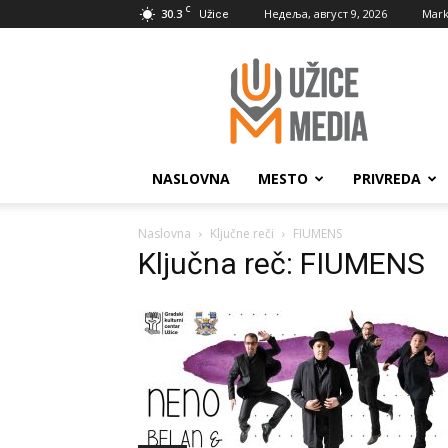
C
30.3
Недеља, август 9, 2026
Mark
Užice
UžiceMedia
NASLOVNA
MESTO
PRIVREDA
Naslovna
Ključne reči
FIUMENS
Ključna reč: FIUMENS