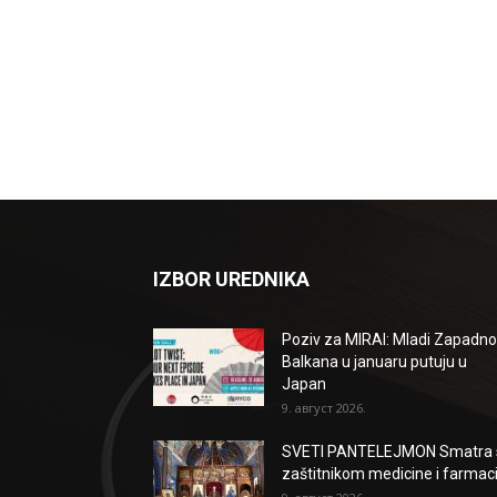
IZBOR UREDNIKA
Poziv za MIRAI: Mladi Zapadn
Balkana u januaru putuju u
Japan
9. август 2026.
SVETI PANTELEJMON Smatra 
zaštitnikom medicine i farmaci