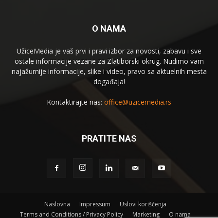
O NAMA
UžiceMedia je vaš prvi i pravi izbor za novosti, zabavu i sve
ostale informacije vezane za Zlatiborski okrug. Nudimo vam
najažurnije informacije, slike i video, pravo sa aktuelnih mesta
događaja!
Kontaktirajte nas:
office@uzicemedia.rs
PRATITE NAS
Naslovna
Impressum
Uslovi korišćenja
Terms and Conditions / Privacy Policy
Marketing
O nama