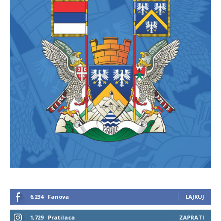
6,234
Fanova
LAJKUJ
1,729
Pratilaca
ZAPRATI