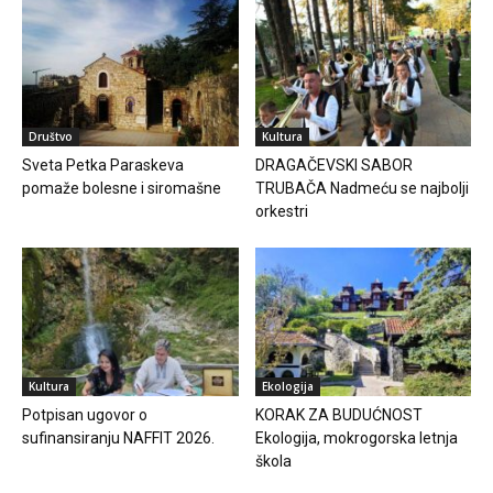
Društvo
Kultura
Sveta Petka Paraskeva
DRAGAČEVSKI SABOR
pomaže bolesne i siromašne
TRUBAČA Nadmeću se najbolji
orkestri
Kultura
Ekologija
Potpisan ugovor o
KORAK ZA BUDUĆNOST
sufinansiranju NAFFIT 2026.
Ekologija, mokrogorska letnja
škola