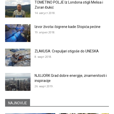
TOMETINO POLJE Iz Londona stigli Melisa i
Zoran Đukić
14. август 2018.
Izvor života i bigrene kade Stopića pećine
19. април 2018.
ZLAKUSA: Crepuljari stigoše do UNESKA
8. март 2018.
NJUJORK Grad dobre energije, znamenitosti i
inspiracije
26. март 2019.
NAJNOVIJE