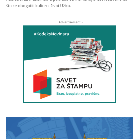
što će obogatiti kulturni život Užica.
- Advertisement -