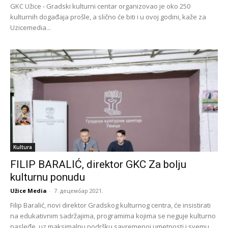
GKC Užice - Gradski kulturni centar organizovao je oko 250
kulturnih događaja prošle, a slično će biti i u ovoj godini, kaže za
Uzicemedia...
Kultura
FILIP BARALIĆ, direktor GKC Za bolju
kulturnu ponudu
Užice Media
-
7. децембар 2021.
Filip Baralić, novi direktor Gradskog kulturnog centra, će insistirati
na edukativnim sadržajima, programima kojima se neguje kulturno
nasleđe, uz maksimalnu podršku savremenoj umetnosti i svemu