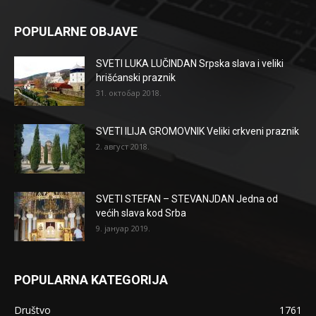
POPULARNE OBJAVE
SVETI LUKA LUČINDAN Srpska slava i veliki
hrišćanski praznik
31. октобар 2018.
SVETI ILIJA GROMOVNIK Veliki crkveni praznik
2. август 2018.
SVETI STEFAN – STEVANJDAN Jedna od
većih slava kod Srba
9. јануар 2019.
POPULARNA KATEGORIJA
Društvo
1761