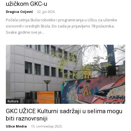
užičkom GKC-u
Dragica Cvijović
-
22. јул 2026.
Počela Letnja škola robotike i programiranja u Užicu za učenike
osnovnih i srednjih škola. Do sada je prijavljeno 78 polaznika.
Svake godine sve je...
Kultura
GKC UŽICE Kulturni sadržaji u selima mogu
biti raznovrsniji
Užice Media
-
15. септембар 2025.