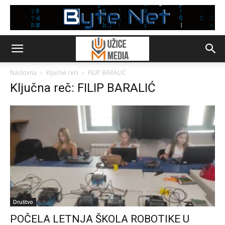
Naslovna
Ključne reči
FILIP BARALIĆ
Ključna reč: FILIP BARALIĆ
Društvo
POČELA LETNJA ŠKOLA ROBOTIKE U