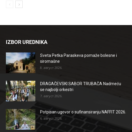
IZBOR UREDNIKA
Sveta Petka Paraskeva pomaže bolesne i
siromašne
8. август 2026.
DRAGAČEVSKI SABOR TRUBAČA Nadmeću
se najbolji orkestri
7. август 2026.
Potpisan ugovor o sufinansiranju NAFFIT 2026.
6. август 2026.