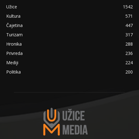
Užice
1542
Kultura
571
Čajetina
447
Turizam
317
Hronika
288
Privreda
236
Mediji
224
Politika
200