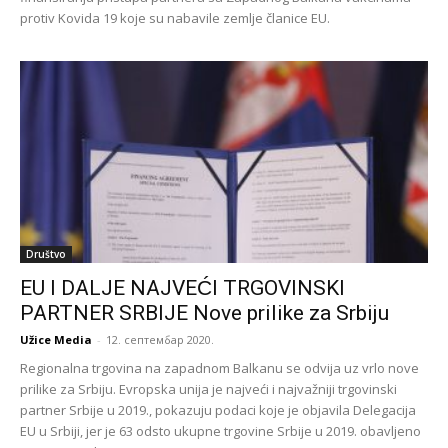
protiv Kovida 19 koje su nabavile zemlje članice EU.
Društvo
EU I DALJE NAJVEĆI TRGOVINSKI
PARTNER SRBIJE Nove prilike za Srbiju
Užice Media
-
12. септембар 2020.
Regionalna trgovina na zapadnom Balkanu se odvija uz vrlo nove
prilike za Srbiju. Evropska unija je najveći i najvažniji trgovinski
partner Srbije u 2019., pokazuju podaci koje je objavila Delegacija
EU u Srbiji, jer je 63 odsto ukupne trgovine Srbije u 2019. obavljeno