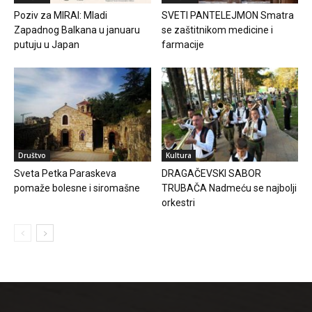
Poziv za MIRAI: Mladi
SVETI PANTELEJMON Smatra
Zapadnog Balkana u januaru
se zaštitnikom medicine i
putuju u Japan
farmacije
Društvo
Kultura
Sveta Petka Paraskeva
DRAGAČEVSKI SABOR
pomaže bolesne i siromašne
TRUBAČA Nadmeću se najbolji
orkestri