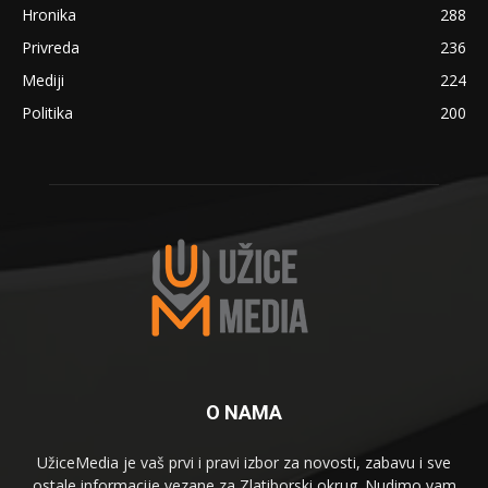
Hronika
288
Privreda
236
Mediji
224
Politika
200
O NAMA
UžiceMedia je vaš prvi i pravi izbor za novosti, zabavu i sve
ostale informacije vezane za Zlatiborski okrug. Nudimo vam