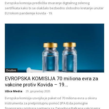
Evropska komisija predložila stvaranje digitalnog zelenog
sertifikata kako bi se olakšalo bezbedno slobodno kretanje unutar
EU tokom pandemije kovida - 19.
Društvo
EVROPSKA KOMISIJA 70 miliona evra za
vakcine protiv Kovida – 19...
Užice Media
-
29. децембар 2020.
Evropska komisija usvojila je paket od 70 miliona evra u okviru
Instrumenta za pretpristupnu pomoć (IPA II) da pomogne
finansiranju pristupa partnera sa Zapadnog Balkana vakcinama