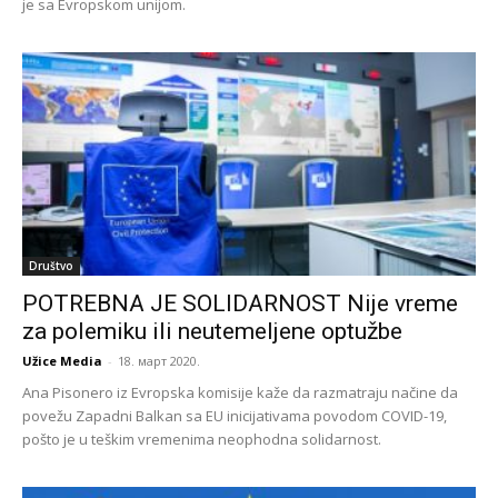
je sa Evropskom unijom.
Društvo
POTREBNA JE SOLIDARNOST Nije vreme
za polemiku ili neutemeljene optužbe
Užice Media
-
18. март 2020.
Ana Pisonero iz Evropska komisije kaže da razmatraju načine da
povežu Zapadni Balkan sa EU inicijativama povodom COVID-19,
pošto je u teškim vremenima neophodna solidarnost.