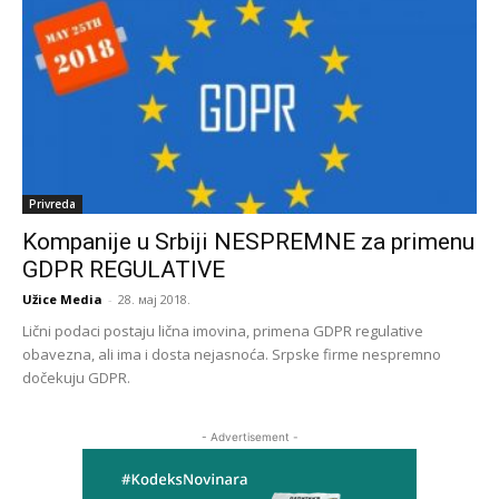
Privreda
Kompanije u Srbiji NESPREMNE za primenu
GDPR REGULATIVE
Užice Media
-
28. мај 2018.
Lični podaci postaju lična imovina, primena GDPR regulative
obavezna, ali ima i dosta nejasnoća. Srpske firme nespremno
dočekuju GDPR.
- Advertisement -