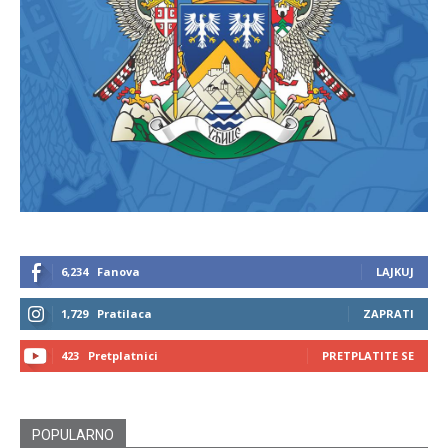
6,234
Fanova
LAJKUJ
1,729
Pratilaca
ZAPRATI
423
Pretplatnici
PRETPLATITE SE
POPULARNO