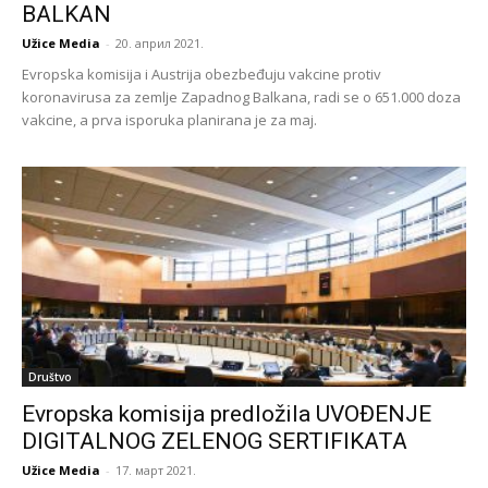
BALKAN
Užice Media
-
20. април 2021.
Evropska komisija i Austrija obezbeđuju vakcine protiv
koronavirusa za zemlje Zapadnog Balkana, radi se o 651.000 doza
vakcine, a prva isporuka planirana je za maj.
Društvo
Evropska komisija predložila UVOĐENJE
DIGITALNOG ZELENOG SERTIFIKATA
Užice Media
-
17. март 2021.