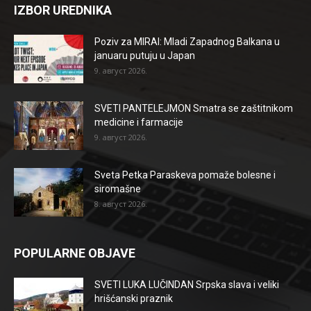
IZBOR UREDNIKA
Poziv za MIRAI: Mladi Zapadnog Balkana u
januaru putuju u Japan
9. август 2026.
SVETI PANTELEJMON Smatra se zaštitnikom
medicine i farmacije
9. август 2026.
Sveta Petka Paraskeva pomaže bolesne i
siromašne
8. август 2026.
POPULARNE OBJAVE
SVETI LUKA LUČINDAN Srpska slava i veliki
hrišćanski praznik