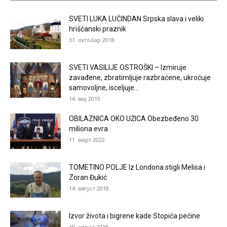
SVETI LUKA LUČINDAN Srpska slava i veliki
hrišćanski praznik
31. октобар 2018.
SVETI VASILIJE OSTROŠKI – Izmiruje
zavađene, zbratimljuje razbraćene, ukroćuje
samovoljne, isceljuje...
14. мај 2019.
OBILAZNICA OKO UŽICA Obezbeđeno 30
miliona evra
11. март 2022.
TOMETINO POLJE Iz Londona stigli Melisa i
Zoran Đukić
14. август 2018.
Izvor života i bigrene kade Stopića pećine
19. април 2018.