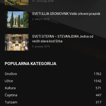
31. октобар 2018.
SVETI ILIJA GROMOVNIK Veliki crkveni praznik
2. август 2018.
SVETI STEFAN – STEVANJDAN Jedna od
većih slava kod Srba
9. јануар 2019.
POPULARNA KATEGORIJA
Društvo
1762
Užice
1542
Kultura
571
Čajetina
447
Turizam
317