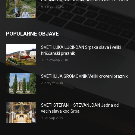
6. август 2026.
POPULARNE OBJAVE
SVETI LUKA LUČINDAN Srpska slava i veliki
hrišćanski praznik
31. октобар 2018.
SVETI ILIJA GROMOVNIK Veliki crkveni praznik
2. август 2018.
SVETI STEFAN – STEVANJDAN Jedna od
većih slava kod Srba
9. јануар 2019.