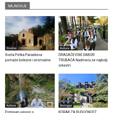
NAJNOVIJE
Društvo
Kultura
Sveta Petka Paraskeva
DRAGAČEVSKI SABOR
pomaže bolesne i siromašne
TRUBAČA Nadmeću se najbolji
orkestri
Kultura
Ekologija
Potpisan ugovor o
KORAK ZA BUDUĆNOST