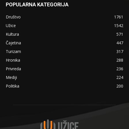
POPULARNA KATEGORIJA
Društvo
1761
Užice
1542
Kultura
571
Čajetina
447
Turizam
317
Hronika
288
Privreda
236
Mediji
224
Politika
200