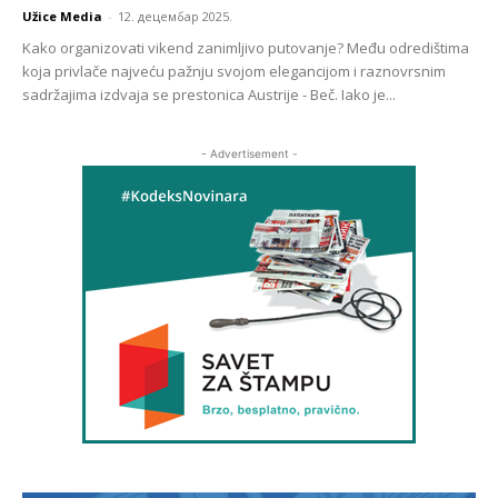
Užice Media
-
12. децембар 2025.
Kako organizovati vikend zanimljivo putovanje? Među odredištima
koja privlače najveću pažnju svojom elegancijom i raznovrsnim
sadržajima izdvaja se prestonica Austrije - Beč. Iako je...
- Advertisement -