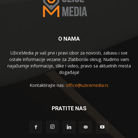
O NAMA
UžiceMedia je vaš prvi i pravi izbor za novosti, zabavu i sve
ostale informacije vezane za Zlatiborski okrug. Nudimo vam
najažurnije informacije, slike i video, pravo sa aktuelnih mesta
događaja!
Kontaktirajte nas:
office@uzicemedia.rs
PRATITE NAS