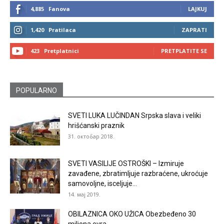
4,885
Fanova
LAJKUJ
1,420
Pratilaca
ZAPRATI
423
Pretplatnici
PRETPLATITE SE
POPULARNO
SVETI LUKA LUČINDAN Srpska slava i veliki
hrišćanski praznik
31. октобар 2018.
SVETI VASILIJE OSTROŠKI – Izmiruje
zavađene, zbratimljuje razbraćene, ukroćuje
samovoljne, isceljuje...
14. мај 2019.
OBILAZNICA OKO UŽICA Obezbeđeno 30