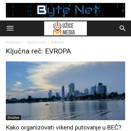
Naslovna
Ključne reči
EVROPA
Ključna reč: EVROPA
Društvo
Kako organizovati vikend putovanje u BEČ?