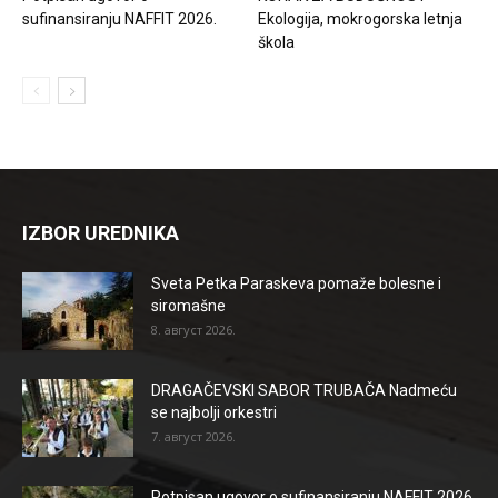
sufinansiranju NAFFIT 2026.
Ekologija, mokrogorska letnja
škola
IZBOR UREDNIKA
Sveta Petka Paraskeva pomaže bolesne i
siromašne
8. август 2026.
DRAGAČEVSKI SABOR TRUBAČA Nadmeću
se najbolji orkestri
7. август 2026.
Potpisan ugovor o sufinansiranju NAFFIT 2026.